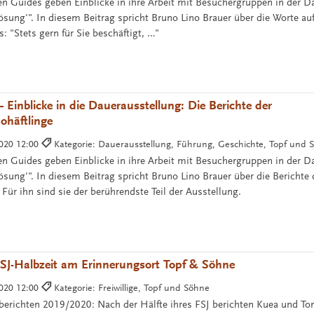
hen Guides geben Einblicke in ihre Arbeit mit Besuchergruppen in der D
lösung'". In diesem Beitrag spricht Bruno Lino Brauer über die Worte a
: "Stets gern für Sie beschäftigt, …"
 Einblicke in die Dauerausstellung: Die Berichte der
häftlinge
2020 12:00
Kategorie: Dauerausstellung, Führung, Geschichte, Topf und 
hen Guides geben Einblicke in ihre Arbeit mit Besuchergruppen in der D
ösung'". In diesem Beitrag spricht Bruno Lino Brauer über die Berichte 
r ihn sind sie der berührendste Teil der Ausstellung.
SJ-Halbzeit am Erinnerungsort Topf & Söhne
2020 12:00
Kategorie: Freiwillige, Topf und Söhne
 berichten 2019/2020: Nach der Hälfte ihres FSJ berichten Kuea und To