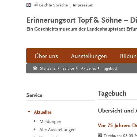
Leichte Sprache
Impressum
Erinnerungsort Topf & Söhne – D
Ein Geschichtsmuseum der Landeshauptstadt Erfur
Über uns
Ausstellungen
Bildu
Suche:
Suche Ende.
Tagebuch
Startseite
Service
Aktuelles
Tagebuch
Service
Übersicht und 
Aktuelles
Meldungen
Vor 75 Jahren: D
Alle Ausstellungen
Tagebuch:
08.05.