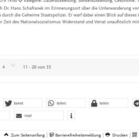
2019 19:00
Kategorie: Dauerausstellung, Sonderausstellung, Geschichte,
ch Dr. Hans Schafranek im Erinnerungsort über die Unterwanderung vo
durch die Geheime Staatspolizei. Er warf dabei einen Blick auf dieses
der Zeit des Nationalsozialismus Widerstand und Verrat unauflöslich mi
|
4
11 - 20 von 35
tweet
teilen
teilen
mail
Zum Seitenanfang
Barrierefreiheitsmeldung
Drucken