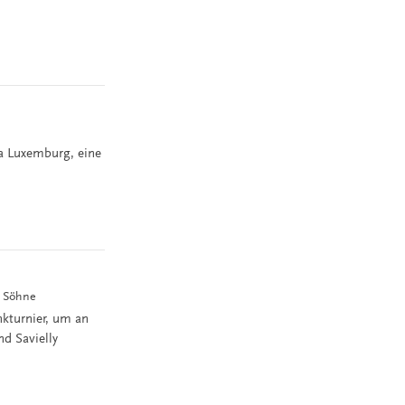
sa Luxemburg, eine
d Söhne
kturnier, um an
nd Savielly