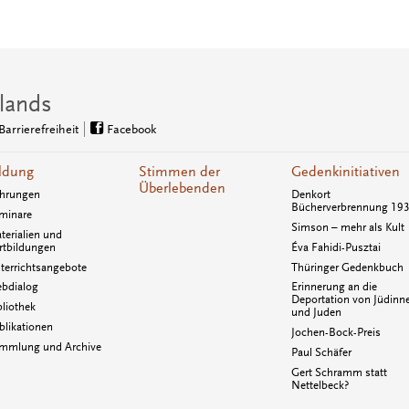
lands
Barrierefreiheit
Facebook
ldung
Stimmen der
Gedenkinitiativen
Überlebenden
hrungen
Denkort
Bücherverbrennung 19
minare
Simson – mehr als Kult
terialien und
rtbildungen
Éva Fahidi-Pusztai
terrichtsangebote
Thüringer Gedenkbuch
bdialog
Erinnerung an die
Deportation von Jüdinn
bliothek
und Juden
blikationen
Jochen-Bock-Preis
mmlung und Archive
Paul Schäfer
Gert Schramm statt
Nettelbeck?