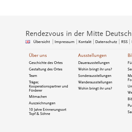
Rendezvous in der Mitte Deutsch
Übersicht
Impressum
Kontakt
Datenschutz
RSS
Über uns
Ausstellungen
Bi
Geschichte des Ortes
Dauerausstellungen
Fü
Gestaltung des Ortes
Wohin bringt ihr uns?
Se
Team
Sonderausstellungen
Ma
Fo
Träger,
Wanderausstellungen
Kooperationspartner und
Un
Wohin bringt ihr uns?
Förderer
We
Mitmachen
Bi
Auszeichnungen
Pu
10 Jahre Erinnerungsort
Sa
Topf & Söhne