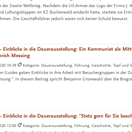
e der Zweite Weltkrieg. Nachdem die US-Armee das Logo der Firma J. 
nd Lüftungsklappen im KZ Buchenwald entdeckt hatte, startete sie Erm
ehmen. Die Geschäftsführer jedoch waren sich keiner Schuld bewusst.
 Einblicke in die Dauerausstellung: Ein Kommunist als Mitt
nrich Messing
2020 10:39
Kategorie: Dauerausstellung, Führung, Geschichte, Topf und 
hen Guides geben Einblicke in ihre Arbeit mit Besuchergruppen in der D
lösung'". In diesem Beitrag spricht Benjamin Grünewald über die Biogra
Einblicke in die Dauerausstellung: "Stets gern für Sie besch
2020 12:00
Kategorie: Dauerausstellung, Führung, Geschichte, Topf und 