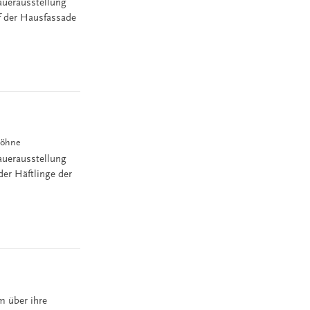
auerausstellung
uf der Hausfassade
Söhne
auerausstellung
der Häftlinge der
m über ihre