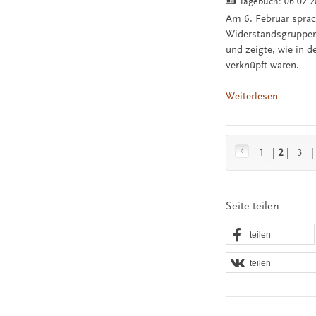
Tagebuch:
06.02.
Am 6. Februar spra
Widerstandsgruppen 
und zeigte, wie in 
verknüpft waren.
Weiterlesen
1
|
2
|
3
Seite teilen
teilen
teilen