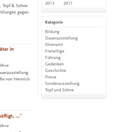
2013
2011
A. Topf & Söhne
ittlungen gegen
Kategorie
Bildung
Dauerausstellung
Ehrenamt
äter in
Freiwillige
Führung
Gedenken
Söhne
Geschichte
auerausstellung
Preise
fie von Heinrich
Sonderausstellung
Topf und Söhne
äftigt, …"
Söhne