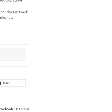
 Topf und Söhne
n
 tödliche Netzwerk
teinander
teilen
Webcode:
ts127606