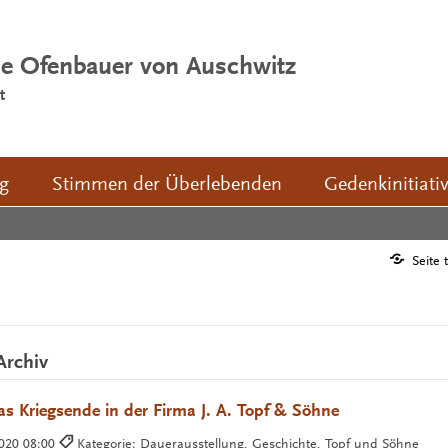
ie Ofenbauer von Auschwitz
t
ng
Stimmen der Überlebenden
Gedenkinitiati
Seite 
Archiv
as Kriegsende in der Firma J. A. Topf & Söhne
2020 08:00
Kategorie: Dauerausstellung, Geschichte, Topf und Söhne