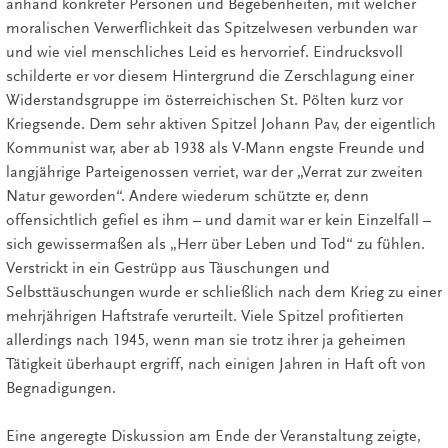
anhand konkreter Personen und Begebenheiten, mit welcher
moralischen Verwerflichkeit das Spitzelwesen verbunden war
und wie viel menschliches Leid es hervorrief. Eindrucksvoll
schilderte er vor diesem Hintergrund die Zerschlagung einer
Widerstandsgruppe im österreichischen St. Pölten kurz vor
Kriegsende. Dem sehr aktiven Spitzel Johann Pav, der eigentlich
Kommunist war, aber ab 1938 als V-Mann engste Freunde und
langjährige Parteigenossen verriet, war der „Verrat zur zweiten
Natur geworden“. Andere wiederum schützte er, denn
offensichtlich gefiel es ihm – und damit war er kein Einzelfall –
sich gewissermaßen als „Herr über Leben und Tod“ zu fühlen.
Verstrickt in ein Gestrüpp aus Täuschungen und
Selbsttäuschungen wurde er schließlich nach dem Krieg zu einer
mehrjährigen Haftstrafe verurteilt. Viele Spitzel profitierten
allerdings nach 1945, wenn man sie trotz ihrer ja geheimen
Tätigkeit überhaupt ergriff, nach einigen Jahren in Haft oft von
Begnadigungen.
Eine angeregte Diskussion am Ende der Veranstaltung zeigte,