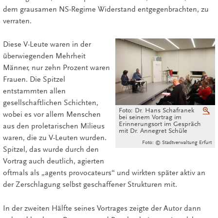
dem grausamen NS-Regime Widerstand entgegenbrachten, zu
verraten.
Diese V-Leute waren in der
überwiegenden Mehrheit
Männer, nur zehn Prozent waren
Frauen. Die Spitzel
entstammten allen
gesellschaftlichen Schichten,
Foto: Dr. Hans Schafranek
V
wobei es vor allem Menschen
bei seinem Vortrag im
Erinnerungsort im Gespräch
aus den proletarischen Milieus
mit Dr. Annegret Schüle
waren, die zu V-Leuten wurden.
Foto: © Stadtverwaltung Erfurt
Spitzel, das wurde durch den
Vortrag auch deutlich, agierten
oftmals als „agents provocateurs“ und wirkten später aktiv an
der Zerschlagung selbst geschaffener Strukturen mit.
In der zweiten Hälfte seines Vortrages zeigte der Autor dann