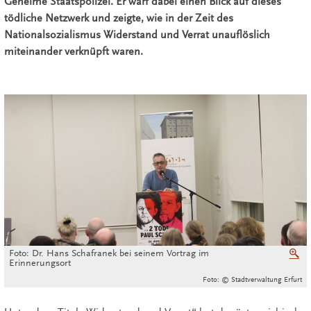
Geheime Staatspolizei. Er warf dabei einen Blick auf dieses
tödliche Netzwerk und zeigte, wie in der Zeit des
Nationalsozialismus Widerstand und Verrat unauflöslich
miteinander verknüpft waren.
Foto: Dr. Hans Schafranek bei seinem Vortrag im
V
Erinnerungsort
Foto: © Stadtverwaltung Erfurt