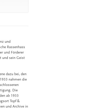
anz und
tische Rassenhass
ler und Förderer
t und sein Geist
zene dazu bei, den
 1933 nahmen die
geschlossenen
tigung. Die
nden ab 1933
ngsort Topf &
ven und Archive in