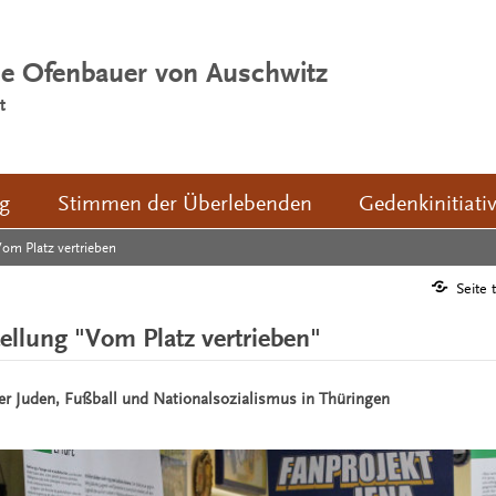
ie Ofenbauer von Auschwitz
t
ng
Stimmen der Überlebenden
Gedenkinitiati
om Platz vertrieben
Seite 
llung "Vom Platz vertrieben"
er Juden, Fußball und Nationalsozialismus in Thüringen