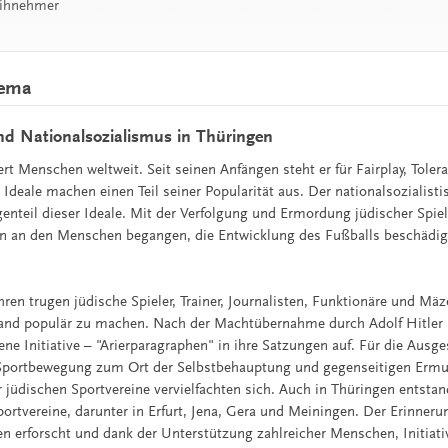
eihnehmer
hema
nd Nationalsozialismus in Thüringen
rt Menschen weltweit. Seit seinen Anfängen steht er für Fairplay, Toler
 Ideale machen einen Teil seiner Popularität aus. Der nationalsozialis
genteil dieser Ideale. Mit der Verfolgung und Ermordung jüdischer Spie
n an den Menschen begangen, die Entwicklung des Fußballs beschädig
ren trugen jüdische Spieler, Trainer, Journalisten, Funktionäre und Mä
land populär zu machen. Nach der Machtübernahme durch Adolf Hitler
gene Initiative – "Arierparagraphen" in ihre Satzungen auf. Für die Aus
 Sportbewegung zum Ort der Selbstbehauptung und gegenseitigen Ermu
r jüdischen Sportvereine vervielfachten sich. Auch in Thüringen entsta
ortvereine, darunter in Erfurt, Jena, Gera und Meiningen. Der Erinneru
en erforscht und dank der Unterstützung zahlreicher Menschen, Initiati