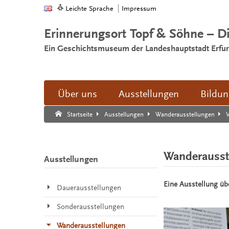
Leichte Sprache
Impressum
Erinnerungsort Topf & Söhne – D
Ein Geschichtsmuseum der Landeshauptstadt Erfur
Über uns
Ausstellungen
Bildu
Suche:
Suche Ende.
V
Startseite
Ausstellungen
Wanderausstellungen
Wanderausste
Ausstellungen
Eine Ausstellung üb
Dauerausstellungen
Sonderausstellungen
Wanderausstellungen