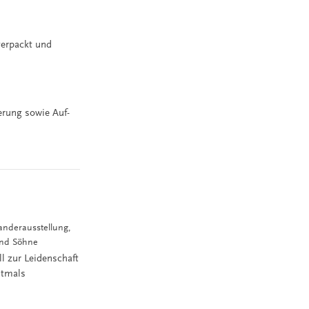
verpackt und
erung sowie Auf-
anderausstellung,
 und Söhne
l zur Leidenschaft
stmals