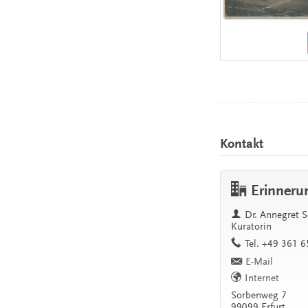
Kontakt
Erinneru
Dr.
Annegret S
Kuratorin
work
Tel.
+49 361 6
E-Mail
Internet
work
Sorbenweg 7
99099
Erfurt