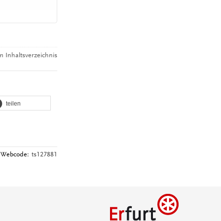
 Inhaltsverzeichnis
teilen
Webcode:
ts127881