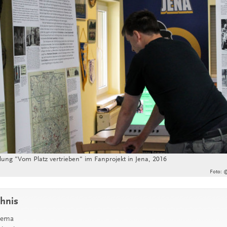
lung "Vom Platz vertrieben" im Fanprojekt in Jena, 2016
Foto: ©
chnis
hema