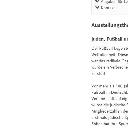
Angaben für L
Kontakt
Ausstellungst
Juden, Fußball u
Der Fußball begeiste
Weltoffenheit. Diese
war das radikale Ge
wurde ein Verbreche
zerstört.
Vor mehr als 100 Jah
Fußball in Deutsch
Vereine – oft auf ei
wurde die jüdische
Mitgliederzahlen de
erstmals jüdische Sp
Söhne hat ihre Spur