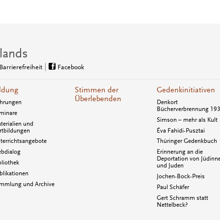
lands
Barrierefreiheit
Facebook
ldung
Stimmen der
Gedenkinitiativen
Überlebenden
hrungen
Denkort
Bücherverbrennung 19
minare
Simson – mehr als Kult
terialien und
rtbildungen
Éva Fahidi-Pusztai
terrichtsangebote
Thüringer Gedenkbuch
bdialog
Erinnerung an die
Deportation von Jüdinn
bliothek
und Juden
blikationen
Jochen-Bock-Preis
mmlung und Archive
Paul Schäfer
Gert Schramm statt
Nettelbeck?