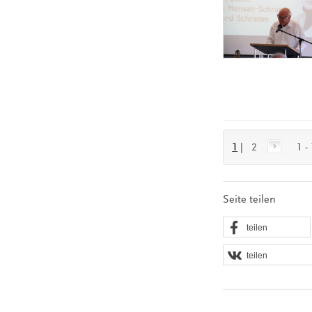
1
|
2
1 -
Seite teilen
teilen
teilen