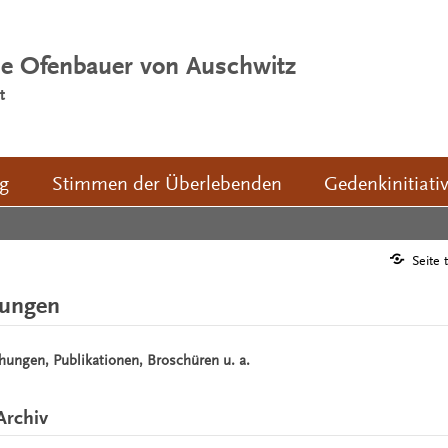
ie Ofenbauer von Auschwitz
t
ng
Stimmen der Überlebenden
Gedenkinitiati
Seite 
hungen
chungen, Publikationen, Broschüren u. a.
Archiv