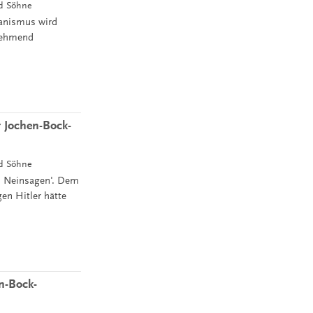
nd Söhne
ganismus wird
unehmend
 Jochen-Bock-
nd Söhne
m Neinsagen'. Dem
en Hitler hätte
n-Bock-