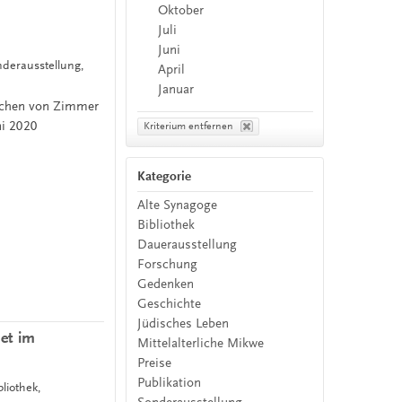
Oktober
Juli
Juni
nderausstellung,
April
Januar
dchen von Zimmer
ni 2020
Kriterium entfernen
Kategorie
Alte Synagoge
Bibliothek
Dauerausstellung
Forschung
Gedenken
Geschichte
Jüdisches Leben
et im
Mittelalterliche Mikwe
Preise
Publikation
liothek,