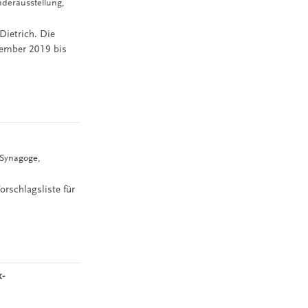
nderausstellung,
ietrich. Die
vember 2019 bis
 Synagoge,
orschlagsliste für
-