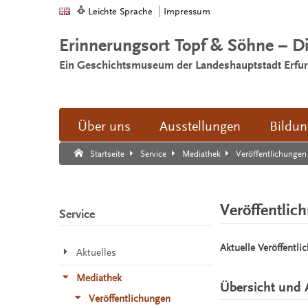
Leichte Sprache
Impressum
Erinnerungsort Topf & Söhne – D
Ein Geschichtsmuseum der Landeshauptstadt Erfur
Über uns
Ausstellungen
Bildu
Suche:
Suche Ende.
Veröffentlichungen
Startseite
Service
Mediathek
Veröffentlic
Service
Aktuelle Veröffentli
Aktuelles
Mediathek
Übersicht und 
Veröffentlichungen