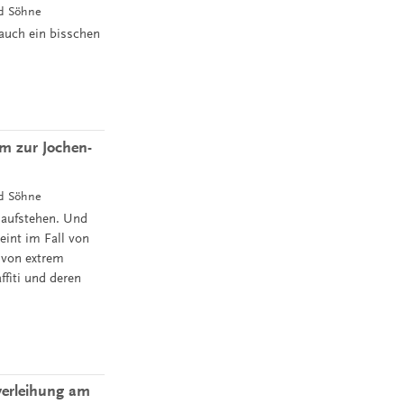
nd Söhne
 auch ein bisschen
m zur Jochen-
nd Söhne
 aufstehen. Und
eint im Fall von
 von extrem
fiti und deren
verleihung am