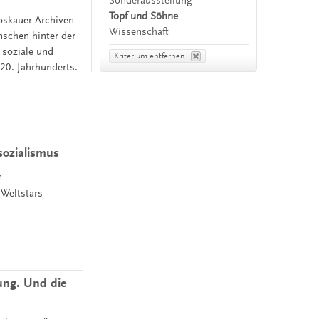
Sonderausstellung
Topf und Söhne
oskauer Archiven
Wissenschaft
nschen hinter der
 soziale und
Kriterium entfernen
 20. Jahrhunderts.
sozialismus
e
Weltstars
ung. Und die