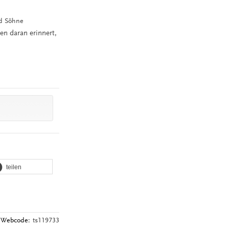
nd Söhne
en daran erinnert,
teilen
Webcode:
ts119733