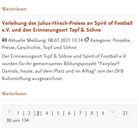
Weiterlesen
Verleihung des Julius-Hirsch-Preises an Spirit of Football
e.V. und den Erinnerungsort Topf & Söhne
Aktuelle Meldung:
08.07.2021 13:14
Kategorie: Projekte,
Preise, Geschichte, Topf und Söhne
Der Erinnerungsort Topf & Söhne und Spirit of Football e.V.
wurden für ihr gemeinsames Bildungsprojekt "Fairplay?!
Damals, heute, auf dem Platz und im Alltag" von der DFB-
Kulturstiftung ausgezeichnet.
Weiterlesen
1
|
2
|
3
|
4
|
5
|
6
|
7
|
8
|
9
21 -
30 von 134