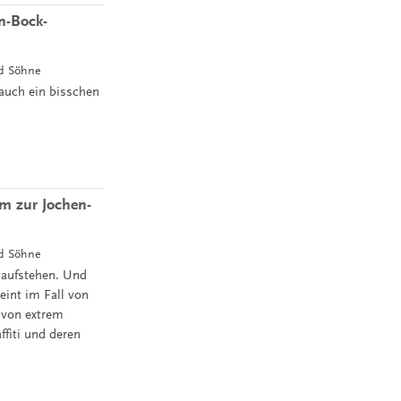
n-Bock-
nd Söhne
 auch ein bisschen
m zur Jochen-
nd Söhne
 aufstehen. Und
eint im Fall von
 von extrem
fiti und deren