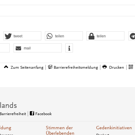
tweet
teilen
teilen
mail
Zum Seitenanfang
Barrierefreiheitsmeldung
Drucken
lands
Barrierefreiheit
Facebook
ldung
Stimmen der
Gedenkinitiativen
Überlebenden