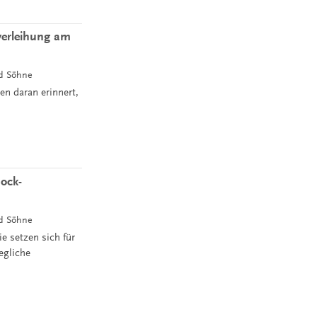
verleihung am
nd Söhne
en daran erinnert,
Bock-
nd Söhne
ie setzen sich für
egliche