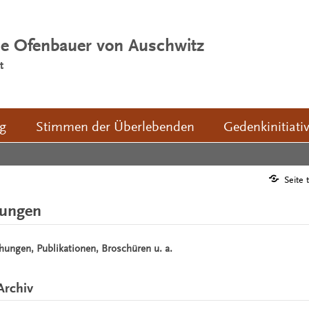
ie Ofenbauer von Auschwitz
t
ng
Stimmen der Überlebenden
Gedenkinitiati
Seite 
hungen
chungen, Publikationen, Broschüren u. a.
Archiv