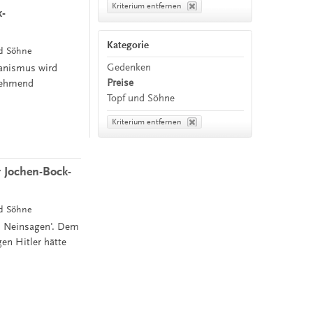
Kriterium entfernen
-
Kategorie
nd Söhne
Gedenken
ganismus wird
Preise
unehmend
Topf und Söhne
Kriterium entfernen
 Jochen-Bock-
nd Söhne
m Neinsagen'. Dem
en Hitler hätte