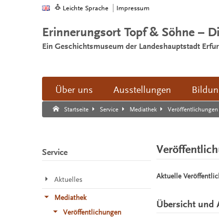
Leichte Sprache
Impressum
Erinnerungsort Topf & Söhne – D
Ein Geschichtsmuseum der Landeshauptstadt Erfur
Über uns
Ausstellungen
Bildu
Suche:
Suche Ende.
Veröffentlichungen
Startseite
Service
Mediathek
Veröffentlic
Service
Aktuelle Veröffentli
Aktuelles
Mediathek
Übersicht und 
Veröffentlichungen