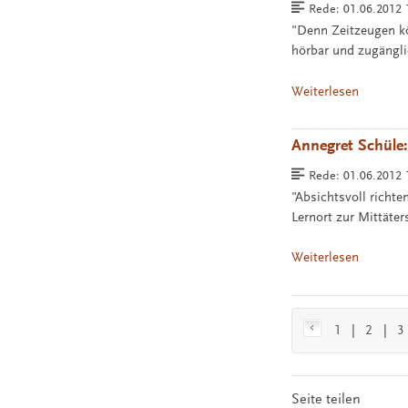
Rede:
01.06.2012 
"Denn Zeitzeugen kö
hörbar und zugängl
Weiterlesen
Annegret Schüle:
Rede:
01.06.2012
"Absichtsvoll richt
Lernort zur Mittäte
Weiterlesen
1
|
2
|
3
Seite teilen