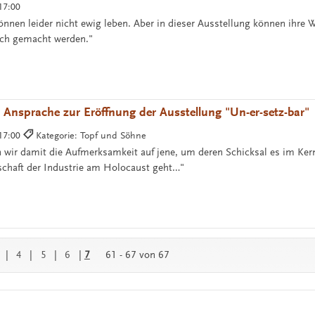
17:00
nnen leider nicht ewig leben. Aber in dieser Ausstellung können ihre W
ich gemacht werden."
 Ansprache zur Eröffnung der Ausstellung "Un-er-setz-bar"
 17:00
Kategorie: Topf und Söhne
en wir damit die Aufmerksamkeit auf jene, um deren Schicksal es im Ker
rschaft der Industrie am Holocaust geht…"
|
4
|
5
|
6
|
7
61 - 67 von 67