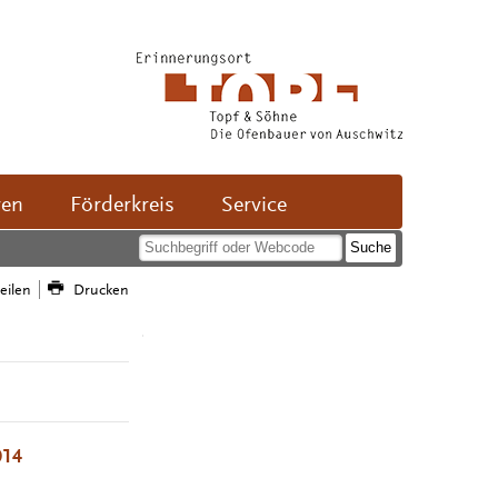
ven
Förderkreis
Service
teilen
Drucken
014