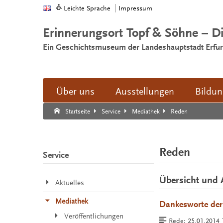
Leichte Sprache
Impressum
Erinnerungsort Topf & Söhne – D
Ein Geschichtsmuseum der Landeshauptstadt Erfur
Über uns
Ausstellungen
Bildu
Suche:
Suche Ende.
Reden
Startseite
Service
Mediathek
Reden
Service
Übersicht und 
Aktuelles
Mediathek
Dankesworte der 
Veröffentlichungen
Rede:
25.01.2014