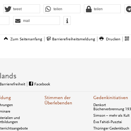
tweet
teilen
teilen
mail
Zum Seitenanfang
Barrierefreiheitsmeldung
Drucken
lands
Barrierefreiheit
Facebook
ldung
Stimmen der
Gedenkinitiativen
Überlebenden
hrungen
Denkort
Bücherverbrennung 19
minare
Simson – mehr als Kult
terialien und
rtbildungen
Éva Fahidi-Pusztai
terrichtsangebote
Thüringer Gedenkbuch