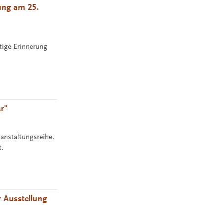
hung am 25.
tige Erinnerung
r"
ranstaltungsreihe.
t.
 Ausstellung