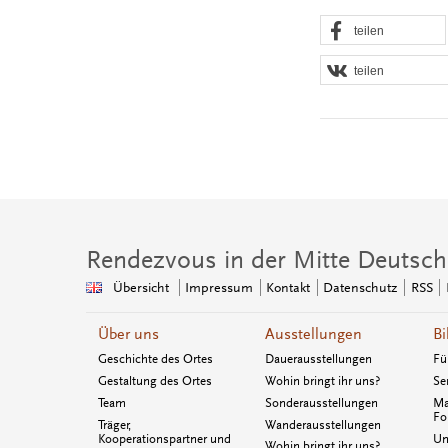
teilen
teilen
Rendezvous in der Mitte Deutsch
Übersicht
Impressum
Kontakt
Datenschutz
RSS
Über uns
Ausstellungen
Bi
Geschichte des Ortes
Dauerausstellungen
Fü
Gestaltung des Ortes
Wohin bringt ihr uns?
Se
Team
Sonderausstellungen
Ma
Fo
Träger,
Wanderausstellungen
Kooperationspartner und
Un
Wohin bringt ihr uns?