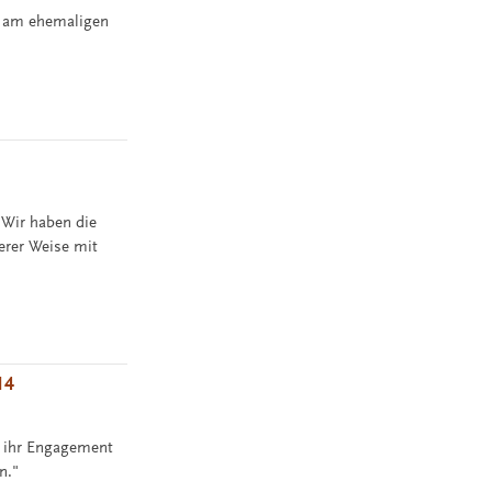
n am ehemaligen
 Wir haben die
erer Weise mit
14
e ihr Engagement
n."