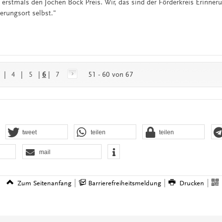
 erstmals den Jochen Bock Preis. Wir, das sind der Förderkreis Erinner
erungsort selbst."
|
4
|
5
|
6
|
7
51 - 60 von 67
tweet
teilen
teilen
mail
Zum Seitenanfang
Barrierefreiheitsmeldung
Drucken