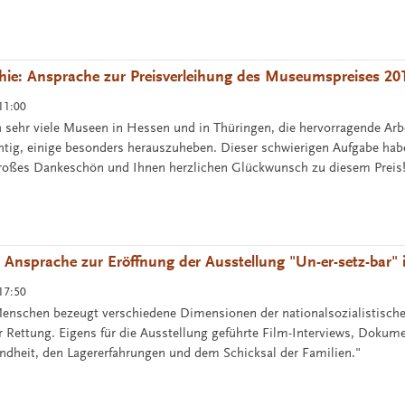
hie: Ansprache zur Preisverleihung des Museumspreises 20
11:00
h sehr viele Museen in Hessen und in Thüringen, die hervorragende Arb
chtig, einige besonders herauszuheben. Dieser schwierigen Aufgabe hab
 großes Dankeschön und Ihnen herzlichen Glückwunsch zu diesem Preis
 Ansprache zur Eröffnung der Ausstellung "Un-er-setz-bar"
17:50
enschen bezeugt verschiedene Dimensionen der nationalsozialistische
 Rettung. Eigens für die Ausstellung geführte Film-Interviews, Dokum
indheit, den Lagererfahrungen und dem Schicksal der Familien."