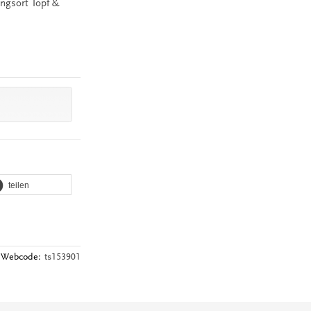
ungsort Topf &
teilen
Webcode:
ts153901