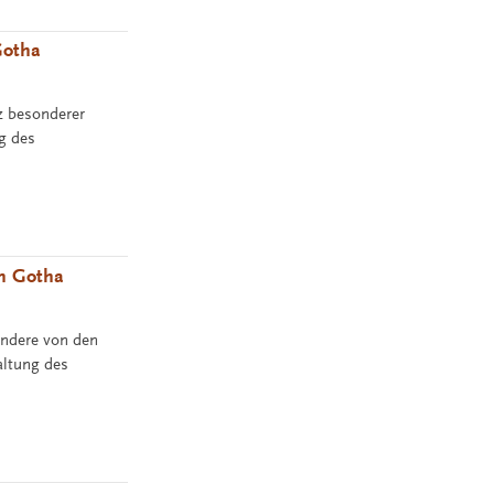
Gotha
nz besonderer
ng des
in Gotha
ondere von den
altung des