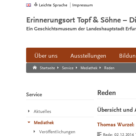
Leichte Sprache
Impressum
Erinnerungsort Topf & Söhne – D
Ein Geschichtsmuseum der Landeshauptstadt Erfur
Über uns
Ausstellungen
Bildu
Suche:
Suche Ende.
Reden
Startseite
Service
Mediathek
Reden
Service
Übersicht und 
Aktuelles
Mediathek
Thomas Wurzel: 
Veröffentlichungen
Rede:
02.12.2014 