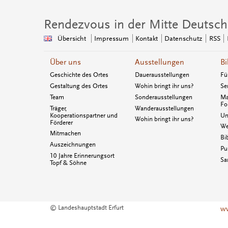
Rendezvous in der Mitte Deutsch
Übersicht
Impressum
Kontakt
Datenschutz
RSS
Über uns
Ausstellungen
Bi
Geschichte des Ortes
Dauerausstellungen
Fü
Gestaltung des Ortes
Wohin bringt ihr uns?
Se
Team
Sonderausstellungen
Ma
Fo
Träger,
Wanderausstellungen
Kooperationspartner und
Un
Wohin bringt ihr uns?
Förderer
We
Mitmachen
Bi
Auszeichnungen
Pu
10 Jahre Erinnerungsort
Sa
Topf & Söhne
© Landeshauptstadt Erfurt
ww