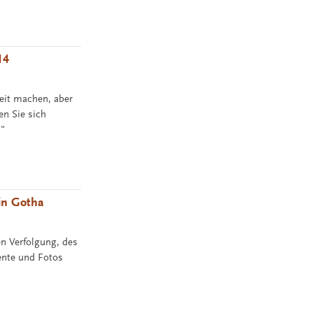
14
eit machen, aber
en Sie sich
!"
 in Gotha
n Verfolgung, des
ente und Fotos