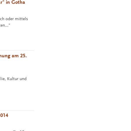
r" in Gotha
ch oder mittels
en..."
eihung am 25.
lie, Kultur und
2014