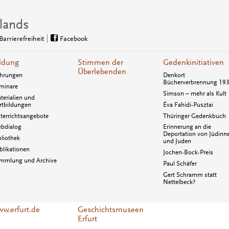
lands
Barrierefreiheit
Facebook
ldung
Stimmen der
Gedenkinitiativen
Überlebenden
hrungen
Denkort
Bücherverbrennung 19
minare
Simson – mehr als Kult
terialien und
rtbildungen
Éva Fahidi-Pusztai
terrichtsangebote
Thüringer Gedenkbuch
bdialog
Erinnerung an die
Deportation von Jüdinn
bliothek
und Juden
blikationen
Jochen-Bock-Preis
mmlung und Archive
Paul Schäfer
Gert Schramm statt
Nettelbeck?
w.erfurt.de
Geschichtsmuseen
Erfurt