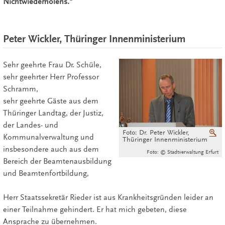
Nichtwiederholens."
Peter Wickler, Thüringer Innenministerium
Sehr geehrte Frau Dr. Schüle,
sehr geehrter Herr Professor
Schramm,
sehr geehrte Gäste aus dem
Thüringer Landtag, der Justiz,
der Landes- und
Foto: Dr. Peter Wickler,
V
Kommunalverwaltung und
Thüringer Innenministerium
insbesondere auch aus dem
Foto: © Stadtverwaltung Erfurt
Bereich der Beamtenausbildung
und Beamtenfortbildung,
Herr Staatssekretär Rieder ist aus Krankheitsgründen leider an
einer Teilnahme gehindert. Er hat mich gebeten, diese
Ansprache zu übernehmen.