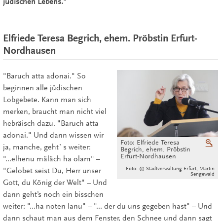
jüdischen Lebens."
Elfriede Teresa Begrich, ehem. Pröbstin Erfurt-
Nordhausen
"Baruch atta adonai." So
beginnen alle jüdischen
Lobgebete. Kann man sich
merken, braucht man nicht viel
hebräisch dazu. "Baruch atta
adonai." Und dann wissen wir
Foto: Elfriede Teresa
V
ja, manche, geht`s weiter:
Begrich, ehem. Pröbstin
Erfurt-Nordhausen
"...elhenu mäläch ha olam" –
Foto: © Stadtverwaltung Erfurt, Martin
"Gelobet seist Du, Herr unser
Sengewald
Gott, du König der Welt" – Und
dann geht’s noch ein bisschen
weiter: "...ha noten lanu" – "... der du uns gegeben hast" – Und
dann schaut man aus dem Fenster, den Schnee und dann sagt