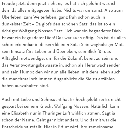
Freude jetzt, denn jetzt sieht er, es hat sich gelohnt was ich
dem da alles mitgegeben habe. Nichts war umsonst. Also zum
Überleben, zum Weiterleben, ganz früh schon auch in
dunkelster Zeit – Da gibt’s den schönen Satz, das ist so ein
richtiger Wolfgang Nossen Satz: "Ich war ein begnadeter Dieb".
Er war ein begnadeter Dieb! Das war auch nötig. Das ist, da alles
schon erkennbar in diesem kleinen Satz: Sein waghalsiger Mut,
sein Einsatz fürs Leben und Überleben, sein Blick für das
Alltäglich notwendige, um für die Zukunft bereit zu sein und
das Verantwortungsbewusste in, schon als Heranwachsender
und sein Humor, den wir nun alle lieben, mit dem eben auch
die manchmal schlimmen Augenblicke die Sie zu erzählen
haben auszuhalten sind.
Auch mit Liebe und Sehnsucht hat Er, hochgelobt sei Er, nicht
gespart bei seinem Knecht Wolfgang Nossen. Natürlich kann
eine Elisabeth nur in Thüringer Luft wirklich atmen. Sagt ja
schon der Name. Geht gar nicht anders. Und damit war die
Entscheidung gefällt: Hier in Erfurt wird Ihre gemeinsame