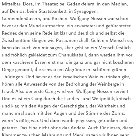
Mittelbau Dora, im Theater, bei Gedenkfeiern, in den Medien,
auf Demos, beim Staatsbankett, in Synagogen,
Gemeindehäusern, und Kirchen: Wolfgang Nossen war schon,
bevor er den Mund aufmachte, ein erwarteter und gefürchteter
Redner, denn seine Rede ist klar und deutlich und selbst die
Zwischentöne klingen wie Posaunenschall. Geht ein Mensch so,
kann das auch von mir sagen, aber geht so ein Mensch festlich
und fröhlich gekleidet zum Chanukkaball, dann werden ihm vor
dem koscheren Essen erst mal die ganz und gar nicht koscheren
Dinge genannt, die schwarzen Abgründe im schönen grünen
Thüringen. Und bevor es den israelischen Wein zu trinken gibt,
hören alle Anwesende von der Bedrohung der Weinberge in
Israel. Also der erste Gang wird von Wolfgang Nossen serviert:
Und es ist ein Gang durch die Landes - und Weltpolitik, kritisch
und klar, mit den Augen der Gerechtigkeit, der Wahrheit und
manchmal auch mit den Augen und der Stimme des Zorns,
wenn`s nötig war. Und dann wurde gegessen, getrunken und
getanzt. Das Eine nicht ohne das Andere. Auch für dieses, diese
Klammer zwischen Mahnung und Menü sagen wir Ihnen sehr