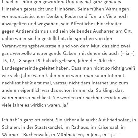
Israel in Thüringen geworden. Und das hat ganz genaues
Hinsehen gebraucht und Hinhören. Seine frühen Warnungen
vor neonazistischem Denken, Reden und Tun, als Viele noch
abwiegelten und wegsahen, sein öffentliches Einschreiten
gegen Antisemitismus und sein bleibendes Ausharren am Ort,
dahin wo er sie hingestellt hat, die sprechen von dem
Verantwortungsbewusstsein und von dem Mut, das sind zwei
ganz wertvolle anstrengende Gaben, mit denen sie auch (– ja –)
16, 17, 18 sogar 19, hab ich gelesen, Jahre die jüdische
Landesgemeinde geleitet haben. Dass man nicht so richtig weiß
wie viele Jahre waren's denn nun wenn man so im Internet
nachliest heißt erst mal, vertrau nicht dem Internet und zum
anderen eigentlich war das schon immer da. So klingt das,
wenn man so nachliest. Sie werden mir nachher verraten wie
viele Jahre es wirklich waren, ja?
Ich hab`s ganz oft erlebt, Sie sicher alle auch: Auf Friedhöfen, in
Schulen, in der Staatskanzlei, im Rathaus, im Kaisersaal, in
Weimar – Buchenwald, in Mühlhausen, in Jena, in – ja –