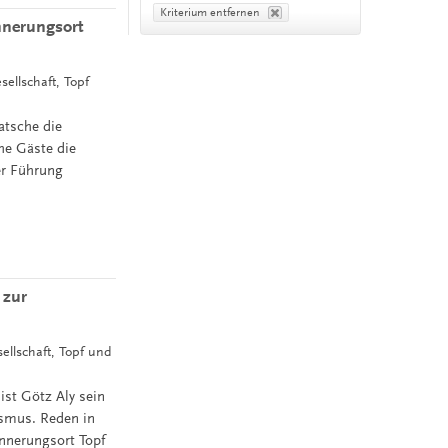
Kriterium entfernen
nnerungsort
sellschaft, Topf
atsche die
he Gäste die
er Führung
 zur
ellschaft, Topf und
ist Götz Aly sein
ismus. Reden in
innerungsort Topf