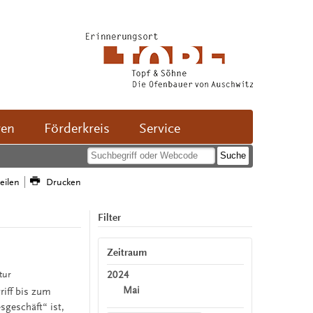
ven
Förderkreis
Service
teilen
Drucken
Filter
Zeitraum
2024
tur
Mai
iff bis zum
sgeschäft“ ist,