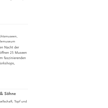
hichtsmuseen,
undemuseum
en Nacht der
 öffnen 25 Museen
em faszinierenden
Workshops,
f & Söhne
ellschaft, Topf und