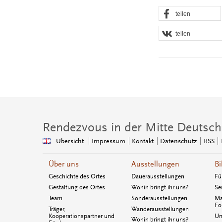
teilen
teilen
Rendezvous in der Mitte Deutsch
Übersicht
Impressum
Kontakt
Datenschutz
RSS
Über uns
Ausstellungen
Bi
Geschichte des Ortes
Dauerausstellungen
Fü
Gestaltung des Ortes
Wohin bringt ihr uns?
Se
Team
Sonderausstellungen
Ma
Fo
Träger,
Wanderausstellungen
Kooperationspartner und
Un
Wohin bringt ihr uns?