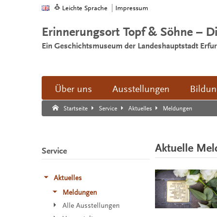
Leichte Sprache
Impressum
Erinnerungsort Topf & Söhne – D
Ein Geschichtsmuseum der Landeshauptstadt Erfur
Über uns
Ausstellungen
Bildu
Suche:
Suche Ende.
Meldungen
Startseite
Service
Aktuelles
Aktuelle Me
Service
Aktuelles
Meldungen
Alle Ausstellungen