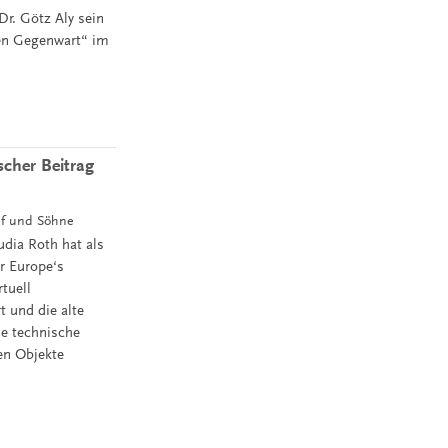
r. Götz Aly sein
en Gegenwart“ im
scher Beitrag
pf und Söhne
udia Roth hat als
r Europe‘s
tuell
 und die alte
e technische
ten Objekte