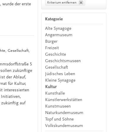
Kriterium entfernen
, wurde der erste
Kategorie
Alte Synagoge
Angermuseum
Bürger
Freizeit
hte, Gesellschaft,
Geschichte
Geschichtsmuseen
rommsdorffstraße 5
Gesellschaft
sollen zukünftige
Jüdisches Leben
st der Ablauf,
Kleine Synagoge
at für Kultur,
Kultur
 interessierten
Kunsthalle
Initiativen,
Künstlerwerkstätten
 zukünftig auf
Kunstmuseen
Naturkundemuseum
Topf und Söhne
Volkskundemuseum