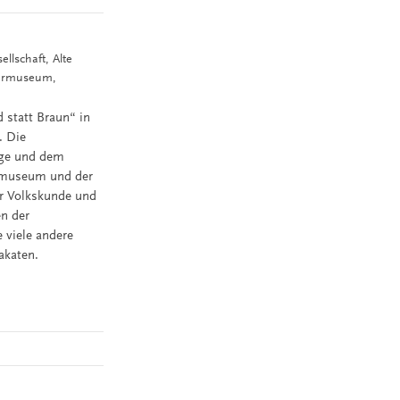
llschaft, Alte
germuseum,
 statt Braun“ in
. Die
oge und dem
rmuseum und der
r Volkskunde und
en der
e viele andere
akaten.