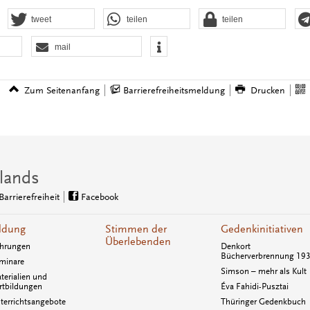
tweet
teilen
teilen
mail
Zum Seitenanfang
Barrierefreiheitsmeldung
Drucken
lands
Barrierefreiheit
Facebook
ldung
Stimmen der
Gedenkinitiativen
Überlebenden
hrungen
Denkort
Bücherverbrennung 19
minare
Simson – mehr als Kult
terialien und
rtbildungen
Éva Fahidi-Pusztai
terrichtsangebote
Thüringer Gedenkbuch