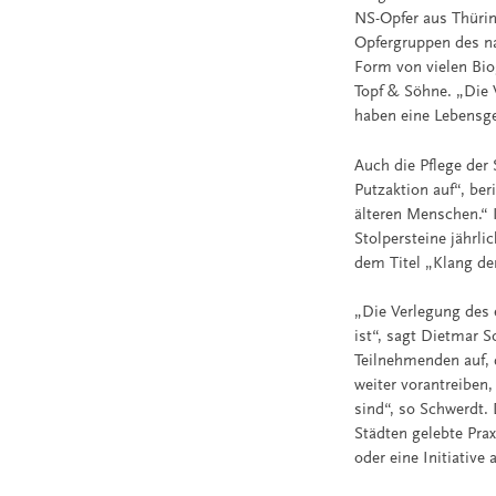
NS-Opfer aus Thüring
Opfergruppen des na
Form von vielen Bio
Topf & Söhne. „Die 
haben eine Lebensge
Auch die Pflege der
Putzaktion auf“, ber
älteren Menschen.“ I
Stolpersteine jährl
dem Titel „Klang de
„Die Verlegung des e
ist“, sagt Dietmar S
Teilnehmenden auf, 
weiter vorantreiben
sind“, so Schwerdt.
Städten gelebte Pra
oder eine Initiative