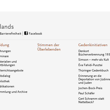
lands
Barrierefreiheit
Facebook
ldung
Stimmen der
Gedenkinitiativen
Überlebenden
hrungen
Denkort
Bücherverbrennung 19
minare
Simson – mehr als Kult
terialien und
rtbildungen
Éva Fahidi-Pusztai
terrichtsangebote
Thüringer Gedenkbuch
bdialog
Erinnerung an die
Deportation von Jüdinn
bliothek
und Juden
blikationen
Jochen-Bock-Preis
mmlung und Archive
Paul Schäfer
Gert Schramm statt
Nettelbeck?