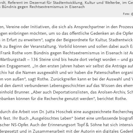
rdt, Referent im Dezernat für Stadtentwicklung, Kultur und Welterbe, im G
m Bündnis gegen Rechtsextremismus in Eisenach
Foto: ©
, Vereine oder Initiativen, die sich als Ansprechpartner in den Prozes
ngen einbringen möchten, um so das öffentliche Gedenken an die Opfer
in Erfurt zu erweitern“, sagte der Beigeordnete für Kultur, Stadtentwi
ich zu Beginn der Veranstaltung. Vorbild können und sollen dabei auch 
. Frank Rothe vom Bündnis gegen Rechtsextremismus in Eisenach ist A
 Wartburgstadt – 136 Steine sind bis heute dort verlegt worden – und g
sein Engagement. „In den ersten Jahren haben wir selbst die Anträge au
archiv hat die Namen ausgewählt und wir haben die Patenschaften organi
 von außen“, sagt Rothe. Zurückgreifen kann er bei der Auswahl und V
d den damit verbundenen Lebensgeschichten auf das Wissen des ehem
einhold Brunner. „Aber auch Deportationslisten, das Arolsen-Archiv, Sch
nbanken können für die Recherche genutzt werden“, berichtet Rothe.
 durch die Arbeit von Dr. Jutta Hoschek eine ausgezeichnete Rechercheg
ch fest. Ihr Buch „Ausgelöschtes Leben“ bietet eine umfassende biograf
cher NS-Opfer. Auch der Erinnerungsort Topf & Söhne hat sich intensi
dergesetzt und in Zusammenarbeit mit der Autorin ein digitales Geden