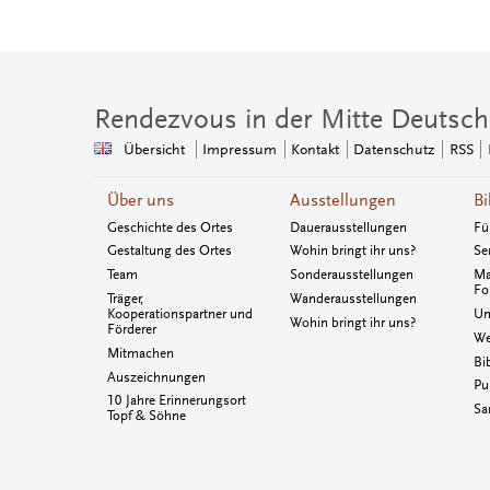
Rendezvous in der Mitte Deutsch
Übersicht
Impressum
Kontakt
Datenschutz
RSS
Über uns
Ausstellungen
Bi
Geschichte des Ortes
Dauerausstellungen
Fü
Gestaltung des Ortes
Wohin bringt ihr uns?
Se
Team
Sonderausstellungen
Ma
Fo
Träger,
Wanderausstellungen
Kooperationspartner und
Un
Wohin bringt ihr uns?
Förderer
We
Mitmachen
Bi
Auszeichnungen
Pu
10 Jahre Erinnerungsort
Sa
Topf & Söhne