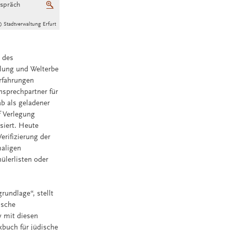
espräch
Vergrößern
 Stadtverwaltung Erfurt
s
 des
cklung und Welterbe
Erfahrungen
nsprechpartner für
ab als geladener
f Verlegung
siert. Heute
erifizierung der
aligen
ülerlisten oder
rundlage“, stellt
ische
v mit diesen
kbuch für jüdische