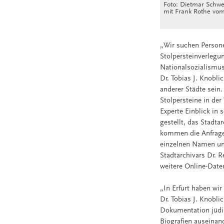
Foto: Dietmar Schwe
mit Frank Rothe vo
„Wir suchen Personen
Stolpersteinverlegu
Nationalsozialismus 
Dr. Tobias J. Knobl
anderer Städte sein
Stolpersteine in der
Experte Einblick in 
gestellt, das Stadt
kommen die Anfragen
einzelnen Namen un
Stadtarchivars Dr. R
weitere Online-Date
„In Erfurt haben wir
Dr. Tobias J. Knobli
Dokumentation jüdis
Biografien auseinan