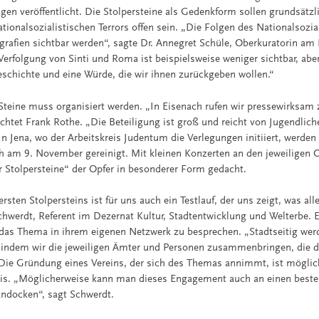
en veröffentlicht. Die Stolpersteine als Gedenkform sollen grundsätzli
tionalsozialistischen Terrors offen sein. „Die Folgen des Nationalsoz
grafien sichtbar werden“, sagte Dr. Annegret Schüle, Oberkuratorin am
Verfolgung von Sinti und Roma ist beispielsweise weniger sichtbar, abe
schichte und eine Würde, die wir ihnen zurückgeben wollen.“
 Steine muss organisiert werden. „In Eisenach rufen wir pressewirksam 
ichtet Frank Rothe. „Die Beteiligung ist groß und reicht von Jugendlich
n Jena, wo der Arbeitskreis Judentum die Verlegungen initiiert, werden 
ich am 9. November gereinigt. Mit kleinen Konzerten an den jeweiligen 
r Stolpersteine“ der Opfer in besonderer Form gedacht.
rsten Stolpersteins ist für uns auch ein Testlauf, der uns zeigt, was al
chwerdt, Referent im Dezernat Kultur, Stadtentwicklung und Welterbe. Er
das Thema in ihrem eigenen Netzwerk zu besprechen. „Stadtseitig we
, indem wir die jeweiligen Ämter und Personen zusammenbringen, die da
 Die Gründung eines Vereins, der sich des Themas annimmt, ist möglich
xis. „Möglicherweise kann man dieses Engagement auch an einen best
 andocken“, sagt Schwerdt.