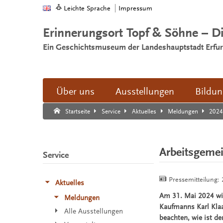
Leichte Sprache
Impressum
Erinnerungsort Topf & Söhne – D
Ein Geschichtsmuseum der Landeshauptstadt Erfur
Über uns
Ausstellungen
Bildu
Suche:
Suche Ende.
202
Startseite
Service
Aktuelles
Meldungen
Arbeitsgemei
Service
Pressemitteilung:
Aktuelles
Am 31. Mai 2024 wir
Meldungen
Kaufmanns Karl Klaa
Alle Ausstellungen
beachten, wie ist de