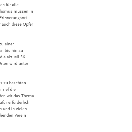
ch für alle
ialismus müssen in
 Erinnerungsort
r auch diese Opfer
zu einer
en bis hin zu
die aktuell 56
Orten wird unter
les zu beachten
 rief die
rden wir das Thema
für erforderlich
 und in vielen
ehenden Verein