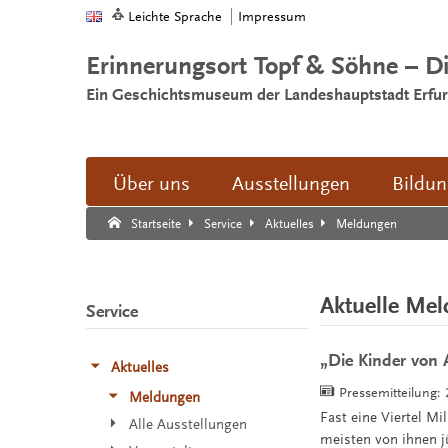
Leichte Sprache
Impressum
Erinnerungsort Topf & Söhne – D
Ein Geschichtsmuseum der Landeshauptstadt Erfur
Über uns
Ausstellungen
Bildu
Suche:
Suche Ende.
Meldungen
Startseite
Service
Aktuelles
Aktuelle Me
Service
„Die Kinder von
Aktuelles
Pressemitteilung:
Meldungen
Fast eine Viertel M
Alle Ausstellungen
meisten von ihnen j