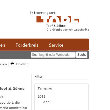
ven
Förderkreis
Service
teilen
Drucken
Filter
 Topf & Söhne
Zeitraum
2016
nder
April
portiert, die
meist unmittelbar