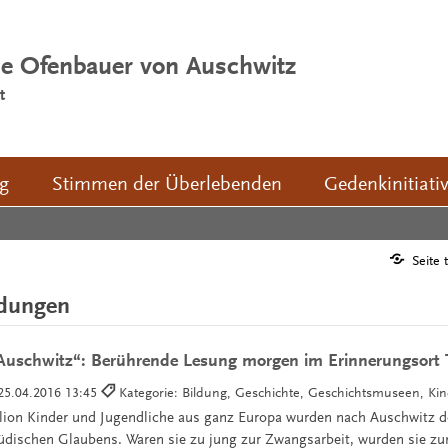
ie Ofenbauer von Auschwitz
t
ng
Stimmen der Überlebenden
Gedenkinitiati
Seite 
ldungen
 Auschwitz“: Berührende Lesung morgen im Erinnerungsort
25.04.2016 13:45
Kategorie: Bildung, Geschichte, Geschichtsmuseen, Ki
illion Kinder und Jugendliche aus ganz Europa wurden nach Auschwitz de
üdischen Glaubens. Waren sie zu jung zur Zwangsarbeit, wurden sie zu