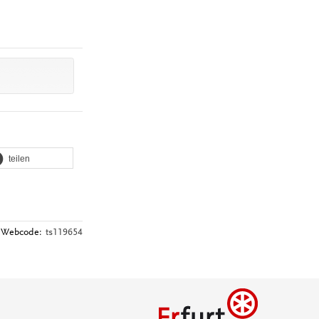
teilen
Webcode:
ts119654