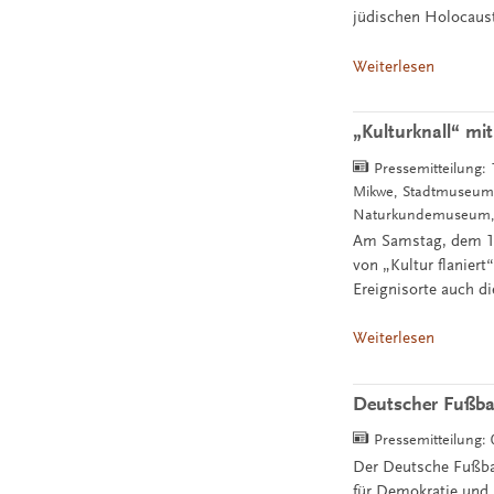
jüdischen Holocaust
Weiterlesen
„Kulturknall“ mit
Pressemitteilung:
Mikwe, Stadtmuseum,
Naturkundemuseum,
Am Samstag, dem 19.
von „Kultur flanier
Ereignisorte auch d
Weiterlesen
Deutscher Fußbal
Pressemitteilung:
Der Deutsche Fußbal
für Demokratie und