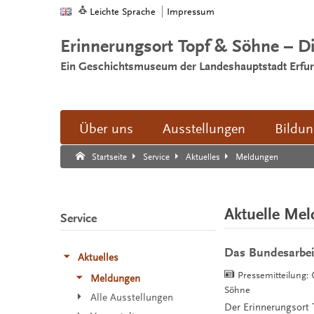
Leichte Sprache
Impressum
Erinnerungsort Topf & Söhne – D
Ein Geschichtsmuseum der Landeshauptstadt Erfur
Über uns
Ausstellungen
Bildu
Suche:
Suche Ende.
Meldungen
Startseite
Service
Aktuelles
Aktuelle Me
Service
Das Bundesarbei
Aktuelles
Pressemitteilung:
Meldungen
Söhne
Alle Ausstellungen
Der Erinnerungsort