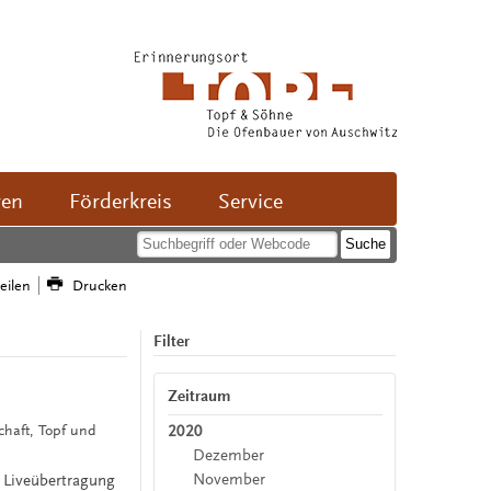
ven
Förderkreis
Service
teilen
Drucken
Filter
Zeitraum
2020
schaft, Topf und
Dezember
November
 Liveübertragung