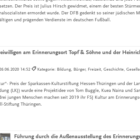
setzen. Der Preis ist Julius Hirsch gewidmet, einem der besten Stürmer 
alsozialisten ermordet wurde. Der DFB gedenkt so seiner jüdischen M
lfältigen und prägenden Verdienste im deutschen Fußball.
Freiwilligen am Erinnerungsort Topf & Söhne und der Heinrich
26.06.2020 14:52
Kategorie: Bildung, Bürger, Freizeit, Geschichte, Gesell
tur“- Preis der Sparkassen-Kulturstiftung Hessen-Thüringen und der L
ldung (LKJ) wurde eine Projektidee von Tom Buggle, Kuea Naina und Sar
drei jungen Menschen machen seit 2019 ihr FSJ Kultur am Erinnerungs
ll-Stiftung Thüringen.
Führung durch die Außenausstellung des Erinnerungs