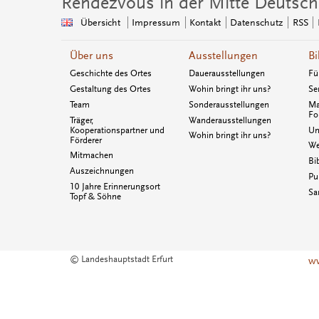
Rendezvous in der Mitte Deutsch
Übersicht
Impressum
Kontakt
Datenschutz
RSS
Über uns
Ausstellungen
Bi
Geschichte des Ortes
Dauerausstellungen
Fü
Gestaltung des Ortes
Wohin bringt ihr uns?
Se
Team
Sonderausstellungen
Ma
Fo
Träger,
Wanderausstellungen
Kooperationspartner und
Un
Wohin bringt ihr uns?
Förderer
We
Mitmachen
Bi
Auszeichnungen
Pu
10 Jahre Erinnerungsort
Sa
Topf & Söhne
© Landeshauptstadt Erfurt
ww