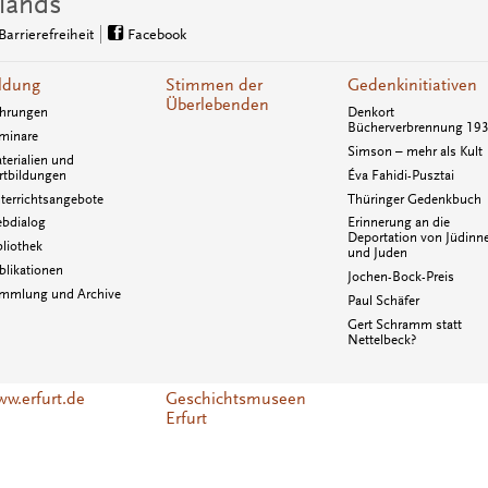
lands
Barrierefreiheit
Facebook
ldung
Stimmen der
Gedenkinitiativen
Überlebenden
hrungen
Denkort
Bücherverbrennung 19
minare
Simson – mehr als Kult
terialien und
rtbildungen
Éva Fahidi-Pusztai
terrichtsangebote
Thüringer Gedenkbuch
bdialog
Erinnerung an die
Deportation von Jüdinn
bliothek
und Juden
blikationen
Jochen-Bock-Preis
mmlung und Archive
Paul Schäfer
Gert Schramm statt
Nettelbeck?
w.erfurt.de
Geschichtsmuseen
Erfurt