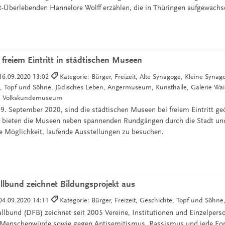
-Überlebenden Hannelore Wolff erzählen, die in Thüringen aufgewachse
 freiem Eintritt in städtischen Museen
16.09.2020 13:02
Kategorie: Bürger, Freizeit, Alte Synagoge, Kleine Synago
 Topf und Söhne, Jüdisches Leben, Angermuseum, Kunsthalle, Galerie Wai
 Volkskundemuseum
 September 2020, sind die städtischen Museen bei freiem Eintritt g
t“ bieten die Museen neben spannenden Rundgängen durch die Stadt un
ie Möglichkeit, laufende Ausstellungen zu besuchen.
lbund zeichnet Bildungsprojekt aus
04.09.2020 14:11
Kategorie: Bürger, Freizeit, Geschichte, Topf und Söhne,
lbund (DFB) zeichnet seit 2005 Vereine, Institutionen und Einzelperso
 Menschenwürde sowie gegen Antisemitismus, Rassismus und jede Fo