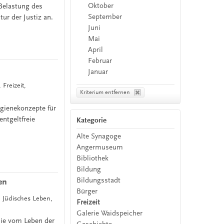
Oktober
-Belastung des
September
ur der Justiz an.
Juni
Mai
April
Februar
Januar
 Freizeit,
Kriterium entfernen
gienekonzepte für
entgeltfreie
Kategorie
Alte Synagoge
Angermuseum
Bibliothek
Bildung
Bildungsstadt
en
Bürger
, Jüdisches Leben,
Freizeit
Galerie Waidspeicher
die vom Leben der