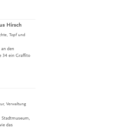
ius Hirsch
ichte, Topf und
 an den
 34 ein Graffito
tur, Verwaltung
s
das Stadtmuseum,
wie das