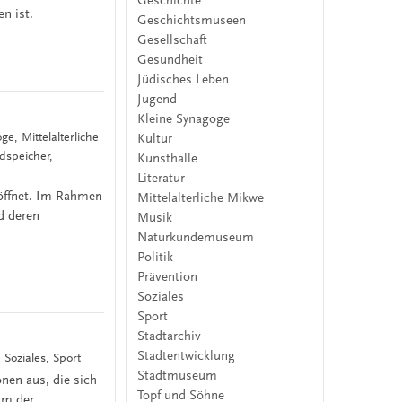
Geschichte
n ist.
Geschichtsmuseen
Gesellschaft
Gesundheit
Jüdisches Leben
Jugend
Kleine Synagoge
ge, Mittelalterliche
Kultur
dspeicher,
Kunsthalle
Literatur
eöffnet. Im Rahmen
Mittelalterliche Mikwe
d deren
Musik
Naturkundemuseum
Politik
Prävention
Soziales
Sport
Stadtarchiv
Stadtentwicklung
 Soziales, Sport
Stadtmuseum
nen aus, die sich
Topf und Söhne
rm der