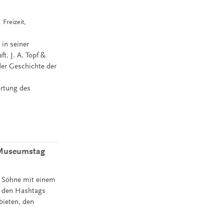
 Freizeit,
in seiner
t. J. A. Topf &
der Geschichte der
ortung des
n Museumstag
& Söhne mit einem
r den Hashtags
bieten, den