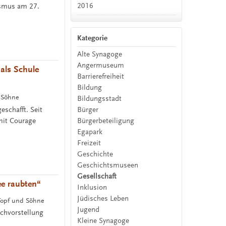
2016
ismus am 27.
Kategorie
Alte Synagoge
Angermuseum
als Schule
Barrierefreiheit
Bildung
d Söhne
Bildungsstadt
schafft. Seit
Bürger
mit Courage
Bürgerbeteiligung
Egapark
Freizeit
Geschichte
Geschichtsmuseen
Gesellschaft
ee raubten“
Inklusion
Jüdisches Leben
 Topf und Söhne
Jugend
chvorstellung
Kleine Synagoge