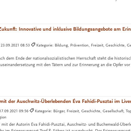
 Zukunft: Innovative und inklusive Bildungsangebote am Eri
:
23.09.2021 08:53
Kategorie: Bildung, Prävention, Freizeit, Geschichte, Ge
ch dem Ende der nationalsozialistischen Herrschaft steht die historisc
Auseinandersetzung mit den Tätern und zur Erinnerung an die Opfer vor
mit der Auschwitz-Überlebenden Éva Fahidi-Pusztai im Liv
17.09.2021 09:56
Kategorie: Bürger, Freizeit, Geschichte, Gesellschaft, T
gion
 mit der Autorin Éva Fahidi-Pusztai, Auschwitz- und Buchenwald-Über
 im Erinnerungsort Topf & Söhne ist ausgebucht. Der Erinnerungsort