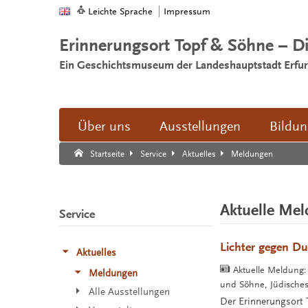
Leichte Sprache
Impressum
Erinnerungsort Topf & Söhne – D
Ein Geschichtsmuseum der Landeshauptstadt Erfur
Über uns
Ausstellungen
Bildu
Suche:
Suche Ende.
Meldungen
Startseite
Service
Aktuelles
Aktuelle Me
Service
Lichter gegen Du
Aktuelles
Aktuelle Meldung
Meldungen
und Söhne, Jüdisches
Alle Ausstellungen
Der Erinnerungsort T