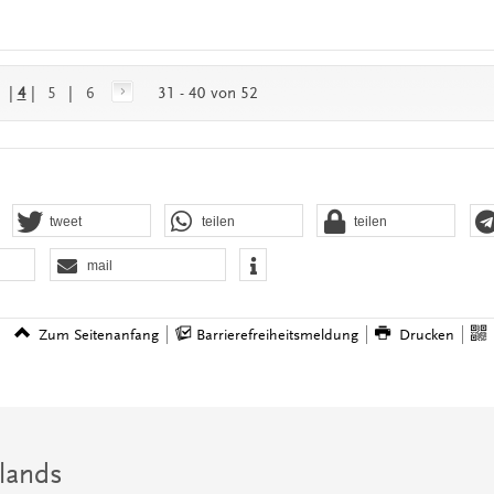
|
4
|
5
|
6
31 - 40 von 52
tweet
teilen
teilen
mail
Zum Seitenanfang
Barrierefreiheitsmeldung
Drucken
lands