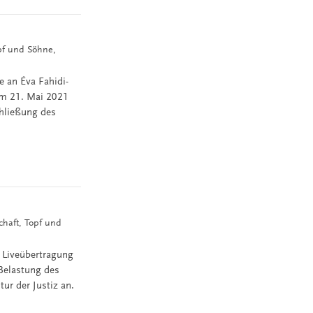
opf und Söhne,
 an Éva Fahidi-
am 21. Mai 2021
chließung des
schaft, Topf und
 Liveübertragung
-Belastung des
ur der Justiz an.