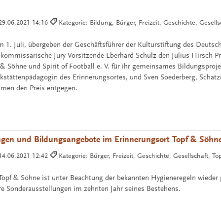
29.06.2021 14:16
Kategorie: Bildung, Bürger, Freizeit, Geschichte, Gesell
1. Juli, übergeben der Geschäftsführer der Kulturstiftung des Deuts
r kommissarische Jury-Vorsitzende Eberhard Schulz den Julius-Hirsch-Pr
 & Söhne und Spirit of Football e. V. für ihr gemeinsames Bildungsproj
kstättenpädagogin des Erinnerungsortes, und Sven Soederberg, Schatzm
ehmen den Preis entgegen.
ngen und Bildungsangebote im Erinnerungsort Topf & Söhn
14.06.2021 12:42
Kategorie: Bürger, Freizeit, Geschichte, Gesellschaft, T
Topf & Söhne ist unter Beachtung der bekannten Hygieneregeln wieder 
re Sonderausstellungen im zehnten Jahr seines Bestehens.