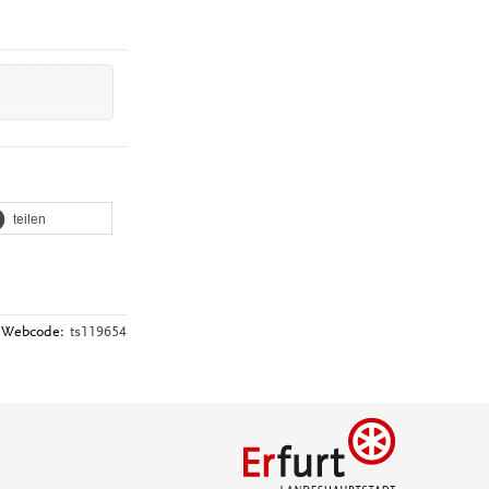
teilen
Webcode:
ts119654