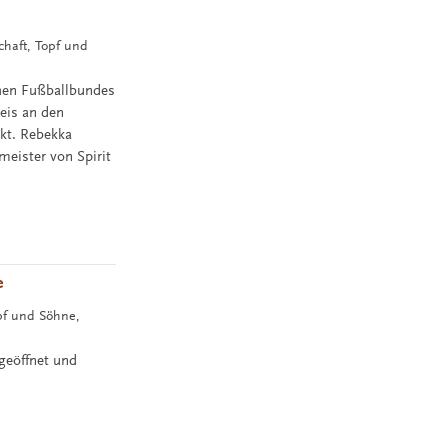
schaft, Topf und
chen Fußballbundes
eis an den
ekt. Rebekka
eister von Spirit
e
opf und Söhne,
geöffnet und