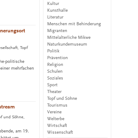
Kultur
Kunsthalle
Literatur
Menschen mit Behinderung
nnerungsort
Migranten
Mittelalterliche Mikwe
Naturkundemuseum
sellschaft, Topf
Politik
Prävention
he-politische
Religion
 einer mehrfachen
Schulen
Soziales
Sport
Theater
Topf und Söhne
Tourismus
estream
Vereine
opf und Söhne,
Welterbe
Wirtschaft
lebende, am 19.
Wissenschaft
 bittet um