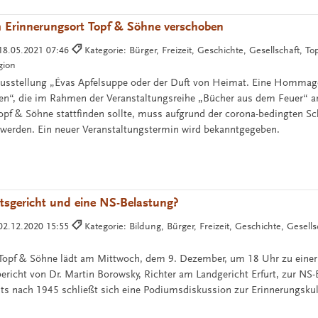
m Erinnerungsort Topf & Söhne verschoben
18.05.2021 07:46
Kategorie: Bürger, Freizeit, Geschichte, Gesellschaft, T
gion
Ausstellung „Évas Apfelsuppe oder der Duft von Heimat. Eine Hommage
ben“, die im Rahmen der Veranstaltungsreihe „Bücher aus dem Feuer“ 
opf & Söhne stattfinden sollte, muss aufgrund der corona-bedingten S
werden. Ein neuer Veranstaltungstermin wird bekanntgegeben.
tsgericht und eine NS-Belastung?
02.12.2020 15:55
Kategorie: Bildung, Bürger, Freizeit, Geschichte, Gesell
 Topf & Söhne lädt am Mittwoch, dem 9. Dezember, um 18 Uhr zu einer
ericht von Dr. Martin Borowsky, Richter am Landgericht Erfurt, zur NS
ts nach 1945 schließt sich eine Podiumsdiskussion zur Erinnerungskult