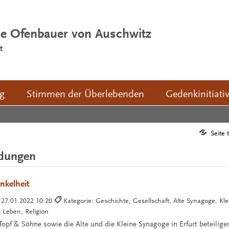
ie Ofenbauer von Auschwitz
t
ng
Stimmen der Überlebenden
Gedenkinitiati
Seite 
ldungen
nkelheit
:
27.01.2022 10:20
Kategorie: Geschichte, Gesellschaft, Alte Synagoge, Kl
 Leben, Religion
opf & Söhne sowie die Alte und die Kleine Synagoge in Erfurt beteilige