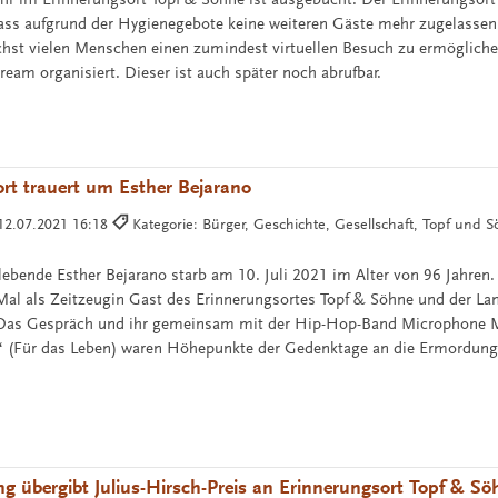
dass aufgrund der Hygienegebote keine weiteren Gäste mehr zugelasse
st vielen Menschen einen zumindest virtuellen Besuch zu ermögliche
stream organisiert. Dieser ist auch später noch abrufbar.
rt trauert um Esther Bejarano
12.07.2021 16:18
Kategorie: Bürger, Geschichte, Gesellschaft, Topf und 
ebende Esther Bejarano starb am 10. Juli 2021 im Alter von 96 Jahren.
Mal als Zeitzeugin Gast des Erinnerungsortes Topf & Söhne und der Lan
. Das Gespräch und ihr gemeinsam mit der Hip-Hop-Band Microphone Ma
a“ (Für das Leben) waren Höhepunkte der Gedenktage an die Ermordung
ng übergibt Julius-Hirsch-Preis an Erinnerungsort Topf & Sö