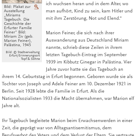
ich wuchsen heran und in dem Alter, wo
Bild: Plakat zur
Vergrößern
man aufhört, Kind zu sein, kam Hitler und
Ausstellung
„Miriams
mit ihm Zerstörung, Not und Elend.“
Tagebuch. Die
Geschichte der
Erfurter Familie
Feiner" Bild:
Marion Feiner, die sich nach ihrer
Miriam Ziv (geb.
Auswanderung aus Deutschland Miriam
Marion Feiner),
Palästina, 1945
nannte, schrieb diese Zeilen in ihrem
Bild: © Stadtverwaltung
letzten Tagebuch-Eintrag im September
Erfurt/Erinnerungsort
Topf & Söhne
1939 im Kibbutz Ginegar in Palästina. Vier
Jahre zuvor hatte sie das Tagebuch an
ihrem 14. Geburtstag in Erfurt begonnen. Geboren wurde sie als
Tochter von Joseph und Adele Feiner am 10. Dezember 1921 in
Berlin. Seit 1928 lebte die Familie in Erfurt. Als die
Nationalsozialisten 1933 die Macht übernahmen, war Marion elf
Jahre alt.
Ihr Tagebuch begleitete Marion beim Erwachsenwerden in einer
Zeit, die geprägt war von Alltagsantisemitismus, dem
Berufsverbot des Vaters und dem Verlust der Eltern. Sie vertraute