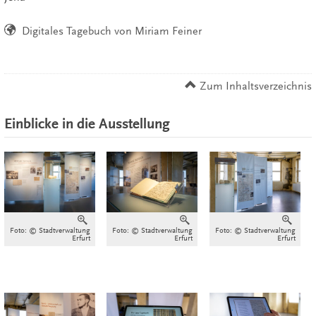
Digitales Tagebuch von Miriam Feiner
Zum Inhaltsverzeichnis
Einblicke in die Ausstellung
Vergrößern
Vergrößern
Verg
Foto: © Stadtverwaltung
Foto: © Stadtverwaltung
Foto: © Stadtverwaltung
Erfurt
Erfurt
Erfurt