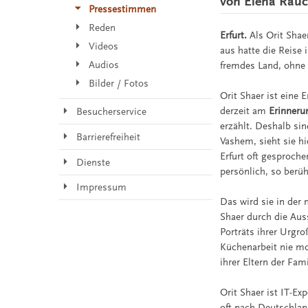
von Elena Rau
Pressestimmen
Reden
Erfurt.
Als Orit Shae
Videos
aus hatte die Reis
Audios
fremdes Land, ohne d
Bilder / Fotos
Orit Shaer ist eine 
derzeit am
Erinneru
Besucherservice
erzählt. Deshalb s
Barrierefreiheit
Vashem, sieht sie hi
Erfurt oft gesproche
Dienste
persönlich, so berü
Impressum
Das wird sie in der
Shaer durch die Aus
Porträts ihrer Urgro
Küchenarbeit nie mo
ihrer Eltern der Fam
Orit Shaer ist IT-Exp
oft nach Deutschland