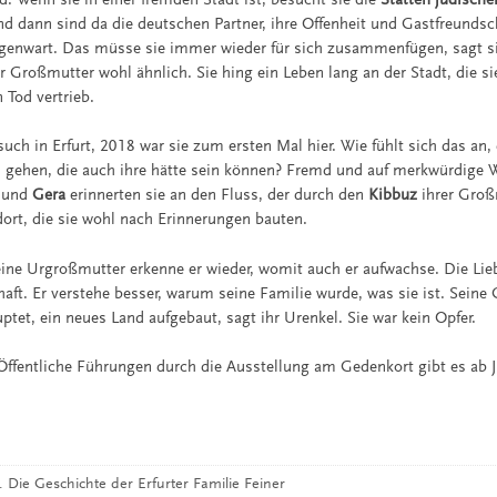
nd dann sind da die deutschen Partner, ihre Offenheit und Gastfreundsc
genwart. Das müsse sie immer wieder für sich zusammenfügen, sagt si
r Großmutter wohl ähnlich. Sie hing ein Leben lang an der Stadt, die s
n Tod vertrieb.
esuch in Erfurt, 2018 war sie zum ersten Mal hier. Wie fühlt sich das an,
 gehen, die auch ihre hätte sein können? Fremd und auf merkwürdige W
n und
Gera
erinnerten sie an den Fluss, der durch den
Kibbuz
ihrer Großm
ort, die sie wohl nach Erinnerungen bauten.
eine Urgroßmutter erkenne er wieder, womit auch er aufwachse. Die Li
ft. Er verstehe besser, warum seine Familie wurde, was sie ist. Seine
uptet, ein neues Land aufgebaut, sagt ihr Urenkel. Sie war kein Opfer.
ffentliche Führungen durch die Ausstellung am Gedenkort gibt es ab J
 Die Geschichte der Erfurter Familie Feiner