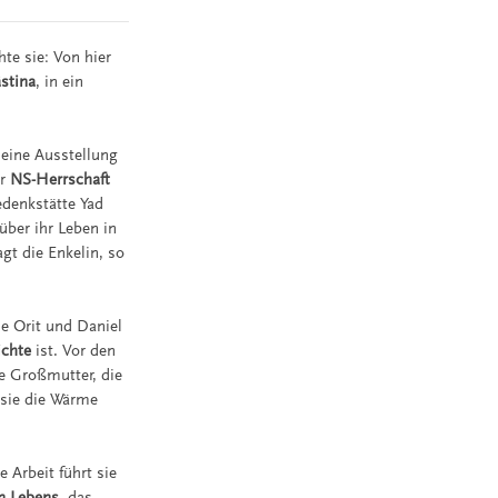
te sie: Von hier
ästina
, in ein
 eine Ausstellung
er
NS-Herrschaft
edenkstätte Yad
über ihr Leben in
agt die Enkelin, so
le Orit und Daniel
ichte
ist. Vor den
hre Großmutter, die
 sie die Wärme
e Arbeit führt sie
en Lebens
, das