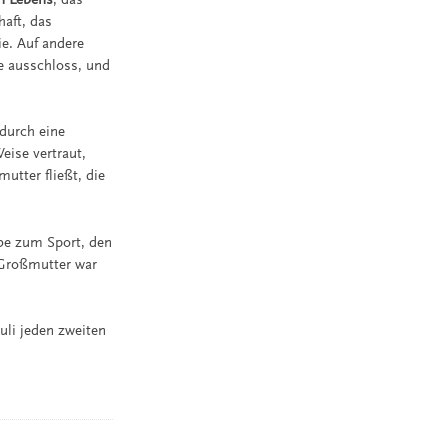
haft, das
e. Auf andere
ie ausschloss, und
 durch eine
eise vertraut,
utter fließt, die
ebe zum Sport, den
 Großmutter war
uli jeden zweiten