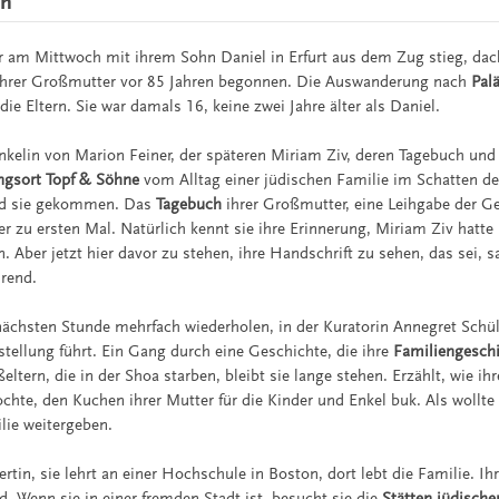
ch
r am Mittwoch mit ihrem Sohn Daniel in Erfurt aus dem Zug stieg, dach
e ihrer Großmutter vor 85 Jahren begonnen. Die Auswanderung nach
Pal
ie Eltern. Sie war damals 16, keine zwei Jahre älter als Daniel.
Enkelin von Marion Feiner, der späteren Miriam Ziv, deren Tagebuch und
ngsort Topf & Söhne
vom Alltag einer jüdischen Familie im Schatten d
ind sie gekommen. Das
Tagebuch
ihrer Großmutter, eine Leihgabe der G
er zu ersten Mal. Natürlich kennt sie ihre Erinnerung, Miriam Ziv hatte 
n. Aber jetzt hier davor zu stehen, ihre Handschrift zu sehen, das sei, s
hrend.
 nächsten Stunde mehrfach wiederholen, in der Kuratorin Annegret Schü
stellung führt. Ein Gang durch eine Geschichte, die ihre
Familiengesch
ßeltern, die in der Shoa starben, bleibt sie lange stehen. Erzählt, wie i
chte, den Kuchen ihrer Mutter für die Kinder und Enkel buk. Als wollte
ilie weitergeben.
ertin, sie lehrt an einer Hochschule in Boston, dort lebt die Familie. Ihr
. Wenn sie in einer fremden Stadt ist, besucht sie die
Stätten jüdisch