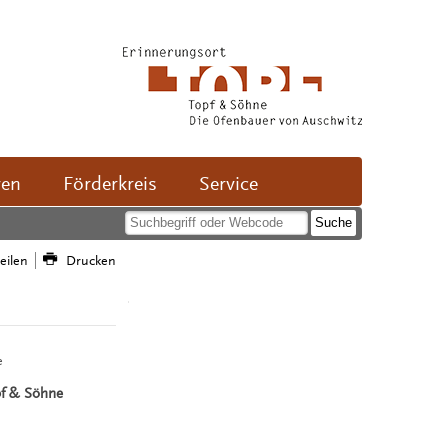
ven
Förderkreis
Service
teilen
Drucken
e
pf & Söhne