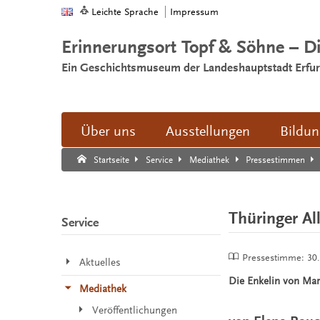
Leichte Sprache
Impressum
Erinnerungsort Topf & Söhne – D
Ein Geschichtsmuseum der Landeshauptstadt Erfur
Über uns
Ausstellungen
Bildu
Suche:
Suche Ende.
Startseite
Service
Mediathek
Pressestimmen
Thüringer Al
Service
Pressestimme:
30
Aktuelles
Die Enkelin von Ma
Mediathek
Veröffentlichungen