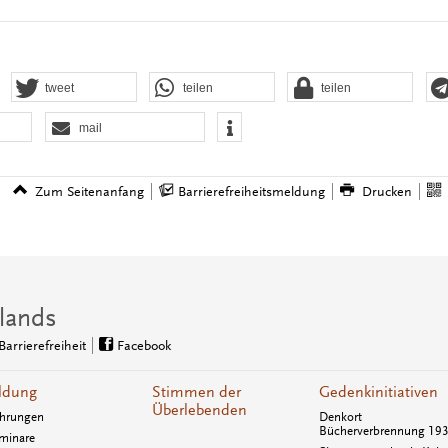
tweet
teilen
teilen
mail
Zum Seitenanfang
Barrierefreiheitsmeldung
Drucken
lands
Barrierefreiheit
Facebook
ldung
Stimmen der
Gedenkinitiativen
Überlebenden
hrungen
Denkort
Bücherverbrennung 19
minare