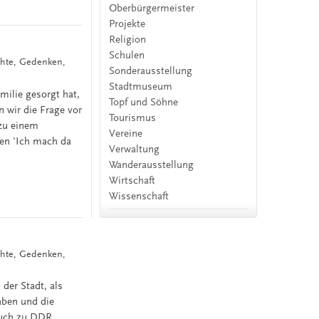
Oberbürgermeister
Projekte
Religion
Schulen
chte, Gedenken,
Sonderausstellung
Stadtmuseum
milie gesorgt hat,
Topf und Söhne
 wir die Frage vor
Tourismus
 zu einem
Vereine
gen 'Ich mach da
Verwaltung
Wanderausstellung
Wirtschaft
Wissenschaft
chte, Gedenken,
 der Stadt, als
aben und die
auch zu DDR