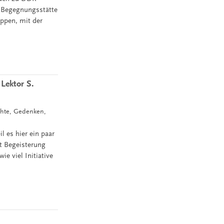
e Begegnungsstätte
uppen, mit der
 Lektor S.
chte, Gedenken,
l es hier ein paar
it Begeisterung
e viel Initiative