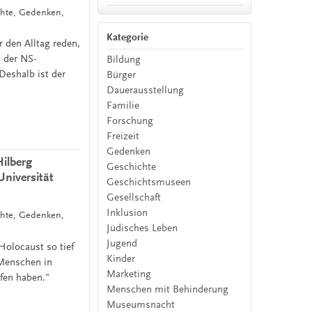
chte, Gedenken,
Kategorie
 den Alltag reden,
d der NS-
Bildung
Deshalb ist der
Bürger
Dauerausstellung
Familie
Forschung
Freizeit
Gedenken
Hilberg
Geschichte
Universität
Geschichtsmuseen
Gesellschaft
Inklusion
chte, Gedenken,
Jüdisches Leben
Jugend
Holocaust so tief
Kinder
 Menschen in
Marketing
fen haben."
Menschen mit Behinderung
Museumsnacht