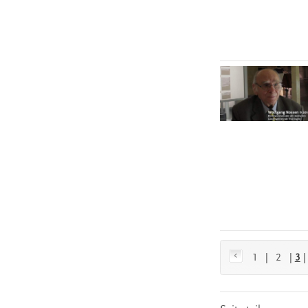
1
|
2
|
3