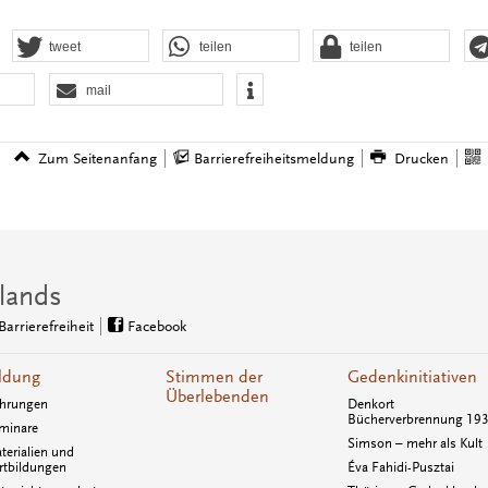
tweet
teilen
teilen
mail
Zum Seitenanfang
Barrierefreiheitsmeldung
Drucken
lands
Barrierefreiheit
Facebook
ldung
Stimmen der
Gedenkinitiativen
Überlebenden
hrungen
Denkort
Bücherverbrennung 19
minare
Simson – mehr als Kult
terialien und
rtbildungen
Éva Fahidi-Pusztai