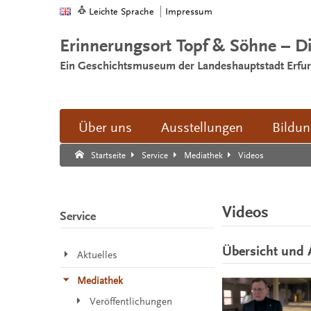
Leichte Sprache
Impressum
Erinnerungsort Topf & Söhne – D
Ein Geschichtsmuseum der Landeshauptstadt Erfur
Über uns
Ausstellungen
Bildu
Suche:
Suche Ende.
Videos
Startseite
Service
Mediathek
Videos
Service
Übersicht und 
Aktuelles
Mediathek
Veröffentlichungen