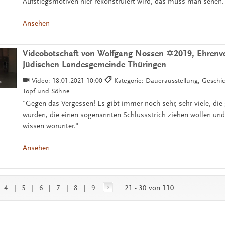
Aufstiegsmotiven hier rekonstruiert wird, das muss man sehen.
Ansehen
Videobotschaft von Wolfgang Nossen ✡2019, Ehrenvo
Jüdischen Landesgemeinde Thüringen
Video:
18.01.2021 10:00
Kategorie: Dauerausstellung, Geschi
Topf und Söhne
"Gegen das Vergessen! Es gibt immer noch sehr, sehr viele, die
würden, die einen sogenannten Schlussstrich ziehen wollen und
wissen worunter."
Ansehen
|
4
|
5
|
6
|
7
|
8
|
9
21 - 30 von 110