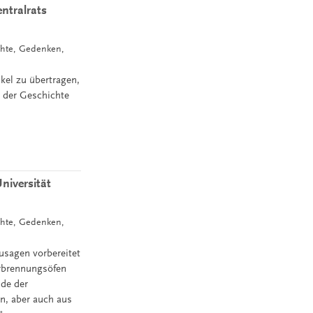
ntralrats
chte, Gedenken,
kel zu übertragen,
 der Geschichte
niversität
chte, Gedenken,
zusagen vorbereitet
erbrennungsöfen
nde der
en, aber auch aus