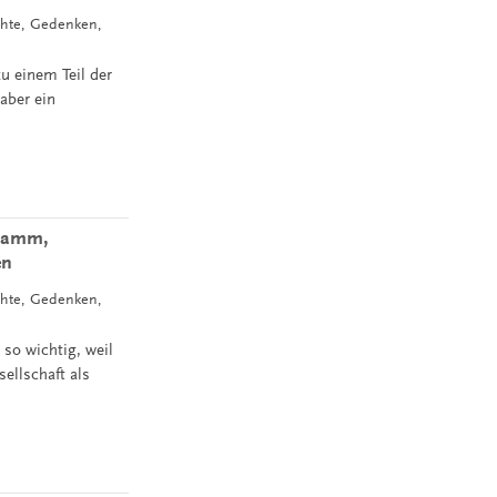
chte, Gedenken,
zu einem Teil der
aber ein
hramm,
en
chte, Gedenken,
so wichtig, weil
ellschaft als