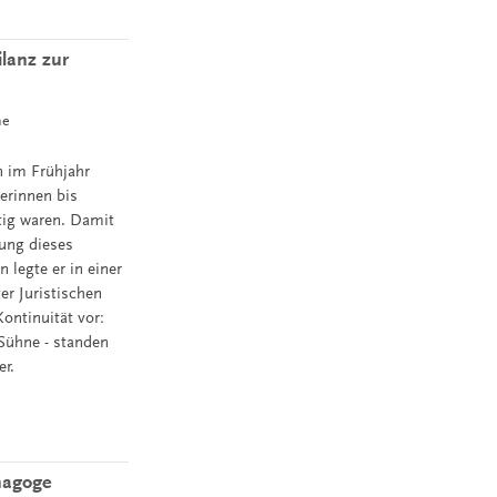
ilanz zur
ne
n im Frühjahr
erinnen bis
tig waren. Damit
tung dieses
 legte er in einer
er Juristischen
ontinuität vor:
 Sühne - standen
r.
nagoge