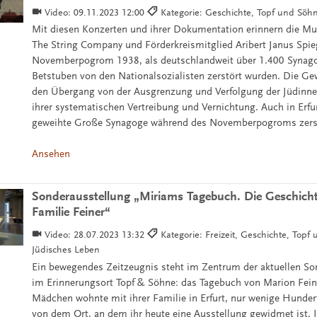
Video:
09.11.2023 12:00
Kategorie: Geschichte, Topf und Söh
Mit diesen Konzerten und ihrer Dokumentation erinnern die Mu
The String Company und Förderkreismitglied Aribert Janus Spie
Novemberpogrom 1938, als deutschlandweit über 1.400 Synag
Betstuben von den Nationalsozialisten zerstört wurden. Die Gew
den Übergang von der Ausgrenzung und Verfolgung der Jüdinne
ihrer systematischen Vertreibung und Vernichtung. Auch in Erfu
geweihte Große Synagoge während des Novemberpogroms zerst
Ansehen
Sonderausstellung „Miriams Tagebuch. Die Geschichte
Familie Feiner“
Video:
28.07.2023 13:32
Kategorie: Freizeit, Geschichte, Topf
Jüdisches Leben
Ein bewegendes Zeitzeugnis steht im Zentrum der aktuellen So
im Erinnerungsort Topf & Söhne: das Tagebuch von Marion Fein
Mädchen wohnte mit ihrer Familie in Erfurt, nur wenige Hunder
von dem Ort, an dem ihr heute eine Ausstellung gewidmet ist. 