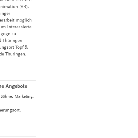
-Animation (VR).
ringer
erarbeit möglich
um Interessierte
agoge zu
d Thüringen
ungsort Topf &
de Thüringen.
che Angebote
d Söhne, Marketing,
nerungsort.