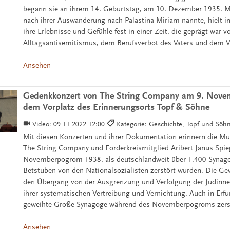
begann sie an ihrem 14. Geburtstag, am 10. Dezember 1935. Ma
nach ihrer Auswanderung nach Palästina Miriam nannte, hielt i
ihre Erlebnisse und Gefühle fest in einer Zeit, die geprägt war v
Alltagsantisemitismus, dem Berufsverbot des Vaters und dem Ve
Ansehen
Gedenkkonzert von The String Company am 9. Nove
dem Vorplatz des Erinnerungsorts Topf & Söhne
Video:
09.11.2022 12:00
Kategorie: Geschichte, Topf und Söh
Mit diesen Konzerten und ihrer Dokumentation erinnern die Mu
The String Company und Förderkreismitglied Aribert Janus Spie
Novemberpogrom 1938, als deutschlandweit über 1.400 Synag
Betstuben von den Nationalsozialisten zerstört wurden. Die Gew
den Übergang von der Ausgrenzung und Verfolgung der Jüdinne
ihrer systematischen Vertreibung und Vernichtung. Auch in Erfu
geweihte Große Synagoge während des Novemberpogroms zerst
Ansehen