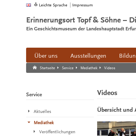
Leichte Sprache
Impressum
Erinnerungsort Topf & Söhne – D
Ein Geschichtsmuseum der Landeshauptstadt Erfur
Über uns
Ausstellungen
Bildu
Suche:
Suche Ende.
Videos
Startseite
Service
Mediathek
Videos
Service
Übersicht und 
Aktuelles
Mediathek
Veröffentlichungen