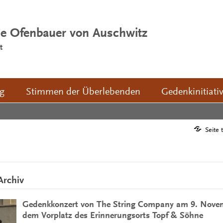
ie Ofenbauer von Auschwitz
t
ng
Stimmen der Überlebenden
Gedenkinitiati
Seite 
Archiv
Gedenkkonzert von The String Company am 9. Nove
dem Vorplatz des Erinnerungsorts Topf & Söhne