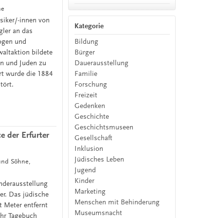
ne
siker/-innen von
Kategorie
gler an das
Bildung
ogen und
Bürger
altaktion bildete
Dauerausstellung
n und Juden zu
Familie
rt wurde die 1884
Forschung
ört.
Freizeit
Gedenken
Geschichte
Geschichtsmuseen
 der Erfurter
Gesellschaft
Inklusion
Jüdisches Leben
 und Söhne,
Jugend
Kinder
nderausstellung
Marketing
er. Das jüdische
Menschen mit Behinderung
t Meter entfernt
Museumsnacht
Ihr Tagebuch