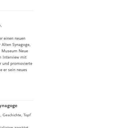
e,
er einen neuen
r Alten Synagoge,
en Museum Neue
 Interview mit
er und promovierte
e er sein neues
Synagoge
, Geschichte, Topf
alisten zerstört.