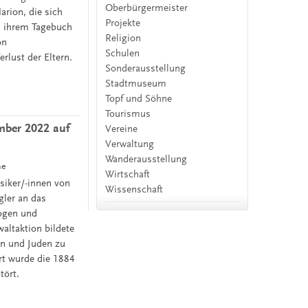
Oberbürgermeister
rion, die sich
Projekte
n ihrem Tagebuch
Religion
on
Schulen
rlust der Eltern.
Sonderausstellung
Stadtmuseum
Topf und Söhne
Tourismus
mber 2022 auf
Vereine
Verwaltung
Wanderausstellung
ne
Wirtschaft
siker/-innen von
Wissenschaft
gler an das
ogen und
altaktion bildete
n und Juden zu
rt wurde die 1884
ört.