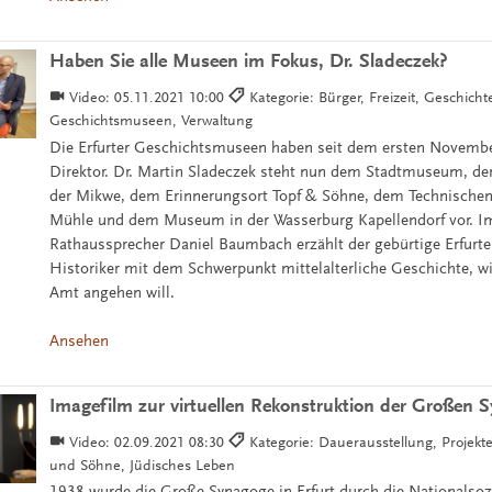
Haben Sie alle Museen im Fokus, Dr. Sladeczek?
Video:
05.11.2021 10:00
Kategorie: Bürger, Freizeit, Geschicht
Geschichtsmuseen, Verwaltung
Die Erfurter Geschichtsmuseen haben seit dem ersten Novemb
Direktor. Dr. Martin Sladeczek steht nun dem Stadtmuseum, de
der Mikwe, dem Erinnerungsort Topf & Söhne, dem Technisch
Mühle und dem Museum in der Wasserburg Kapellendorf vor. Im
Rathaussprecher Daniel Baumbach erzählt der gebürtige Erfurt
Historiker mit dem Schwerpunkt mittelalterliche Geschichte, wi
Amt angehen will.
Ansehen
Imagefilm zur virtuellen Rekonstruktion der Großen 
Video:
02.09.2021 08:30
Kategorie: Dauerausstellung, Projekte
und Söhne, Jüdisches Leben
1938 wurde die Große Synagoge in Erfurt durch die Nationalsozi