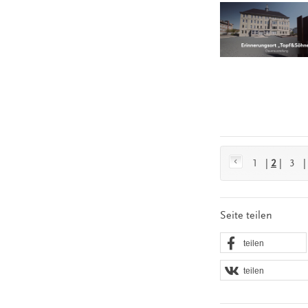
1
|
2
|
3
Seite teilen
teilen
teilen