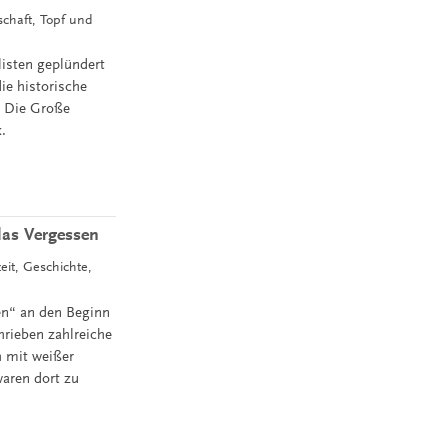
schaft, Topf und
isten geplündert
ie historische
: Die Große
.
das Vergessen
eit, Geschichte,
en“ an den Beginn
hrieben zahlreiche
h mit weißer
aren dort zu