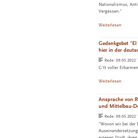
Nationalismus, Anti
Vergessen."
Weiterlesen
Gedenkgebet "El
hier in der deut
Rede:
09.05.2022
G'tt voller Erbarme
Weiterlesen
Ansprache von R
und Mittelbau-D
Rede:
09.05.2022
"Wovon wir bei der E
Auseinandersetzung 
eigenen Stadt, ihre