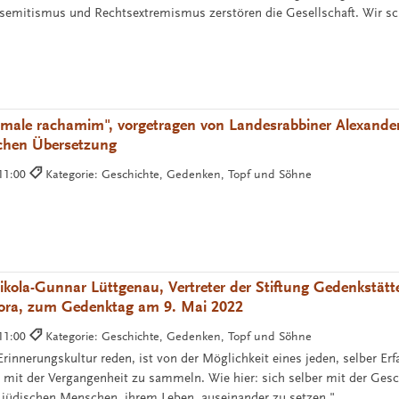
semitismus und Rechtsextremismus zerstören die Gesellschaft. Wir s
 male rachamim", vorgetragen von Landesrabbiner Alexand
schen Übersetzung
 11:00
Kategorie: Geschichte, Gedenken, Topf und Söhne
n
ikola-Gunnar Lüttgenau, Vertreter der Stiftung Gedenkstä
ora, zum Gedenktag am 9. Mai 2022
 11:00
Kategorie: Geschichte, Gedenken, Topf und Söhne
rinnerungskultur reden, ist von der Möglichkeit eines jeden, selber Er
mit der Vergangenheit zu sammeln. Wie hier: sich selber mit der Gesc
n jüdischen Menschen, ihrem Leben, auseinander zu setzen."