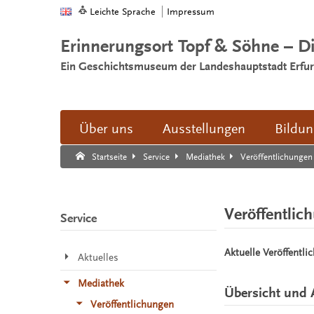
Leichte Sprache
Impressum
Erinnerungsort Topf & Söhne – D
Ein Geschichtsmuseum der Landeshauptstadt Erfur
Über uns
Ausstellungen
Bildu
Suche:
Suche Ende.
Veröffentlichungen
Startseite
Service
Mediathek
Veröffentlic
Service
Aktuelle Veröffentli
Aktuelles
Mediathek
Übersicht und 
Veröffentlichungen