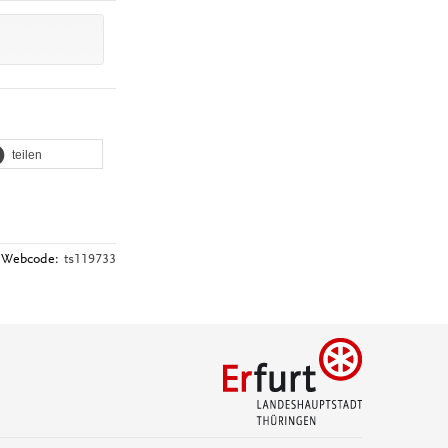
teilen
Webcode:
ts119733