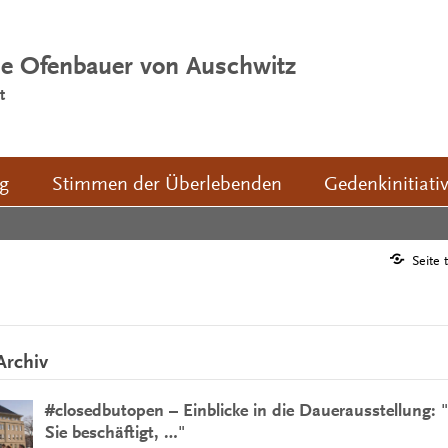
ie Ofenbauer von Auschwitz
t
ng
Stimmen der Überlebenden
Gedenkinitiati
Seite 
Archiv
#closedbutopen – Einblicke in die Dauerausstellung: "
Sie beschäftigt, …"