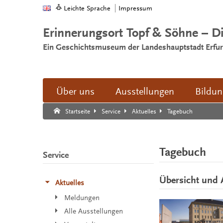
Leichte Sprache
Impressum
Erinnerungsort Topf & Söhne – D
Ein Geschichtsmuseum der Landeshauptstadt Erfur
Über uns
Ausstellungen
Bildu
Suche:
Suche Ende.
Tagebuch
Startseite
Service
Aktuelles
Tagebuch
Service
Übersicht und 
Aktuelles
Meldungen
Alle Ausstellungen