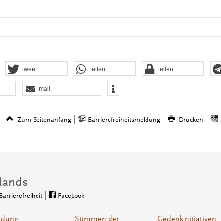
tweet
teilen
teilen
mail
Zum Seitenanfang
Barrierefreiheitsmeldung
Drucken
lands
Barrierefreiheit
Facebook
ldung
Stimmen der
Gedenkinitiativen