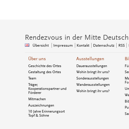
Rendezvous in der Mitte Deutsch
Übersicht
Impressum
Kontakt
Datenschutz
RSS
Über uns
Ausstellungen
Bi
Geschichte des Ortes
Dauerausstellungen
Fü
Gestaltung des Ortes
Wohin bringt ihr uns?
Se
Team
Sonderausstellungen
Ma
Fo
Träger,
Wanderausstellungen
Kooperationspartner und
Un
Wohin bringt ihr uns?
Förderer
We
Mitmachen
Bi
Auszeichnungen
Pu
10 Jahre Erinnerungsort
Sa
Topf & Söhne