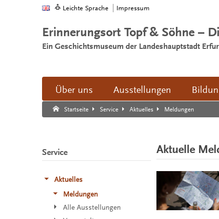
Leichte Sprache
Impressum
Erinnerungsort Topf & Söhne – D
Ein Geschichtsmuseum der Landeshauptstadt Erfur
Über uns
Ausstellungen
Bildu
Suche:
Suche Ende.
Meldungen
Startseite
Service
Aktuelles
Aktuelle Me
Service
Aktuelles
Meldungen
Alle Ausstellungen