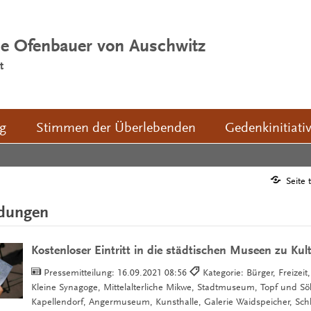
ie Ofenbauer von Auschwitz
t
ng
Stimmen der Überlebenden
Gedenkinitiati
Seite 
ldungen
Kostenloser Eintritt in die städtischen Museen zu Kult
Pressemitteilung:
16.09.2021 08:56
Kategorie: Bürger, Freizeit
Kleine Synagoge, Mittelalterliche Mikwe, Stadtmuseum, Topf und S
Kapellendorf, Angermuseum, Kunsthalle, Galerie Waidspeicher, Schl