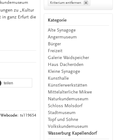
lkskundemuseum
Kriterium entfernen
tungen zu „Kultur
 in ganz Erfurt die
Kategorie
Alte Synagoge
Angermuseum
Bürger
Freizeit
Galerie Waidspeicher
Haus Dacheröden
Kleine Synagoge
Kunsthalle
teilen
Künstlerwerkstätten
Mittelalterliche Mikwe
Naturkundemuseum
Schloss Molsdorf
Stadtmuseum
Webcode:
ts119654
Topf und Söhne
Volkskundemuseum
Wasserburg Kapellendorf