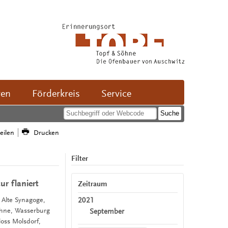
ven
Förderkreis
Service
teilen
Drucken
Filter
ur flaniert
Zeitraum
2021
, Alte Synagoge,
öhne, Wasserburg
September
oss Molsdorf,