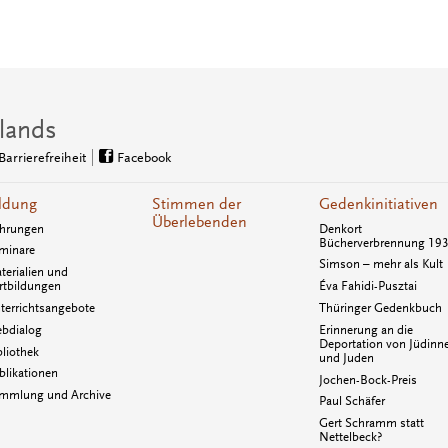
lands
Barrierefreiheit
Facebook
ldung
Stimmen der
Gedenkinitiativen
Überlebenden
hrungen
Denkort
Bücherverbrennung 19
minare
Simson – mehr als Kult
terialien und
rtbildungen
Éva Fahidi-Pusztai
terrichtsangebote
Thüringer Gedenkbuch
bdialog
Erinnerung an die
Deportation von Jüdinn
bliothek
und Juden
blikationen
Jochen-Bock-Preis
mmlung und Archive
Paul Schäfer
Gert Schramm statt
Nettelbeck?