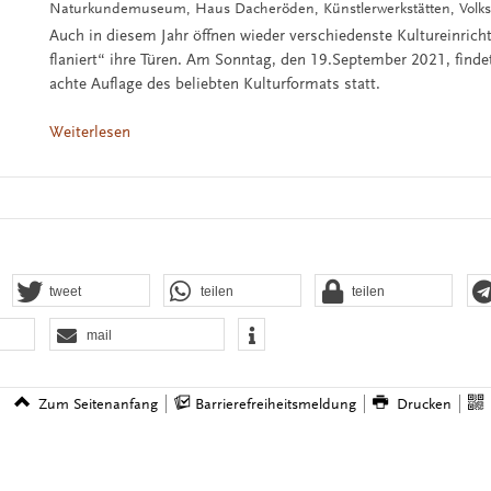
Naturkundemuseum, Haus Dacheröden, Künstlerwerkstätten, Vo
Auch in diesem Jahr öffnen wieder verschiedenste Kultureinrich
flaniert“ ihre Türen. Am Sonntag, den 19.September 2021, findet
achte Auflage des beliebten Kulturformats statt.
Weiterlesen
tweet
teilen
teilen
mail
Zum Seitenanfang
Barrierefreiheitsmeldung
Drucken