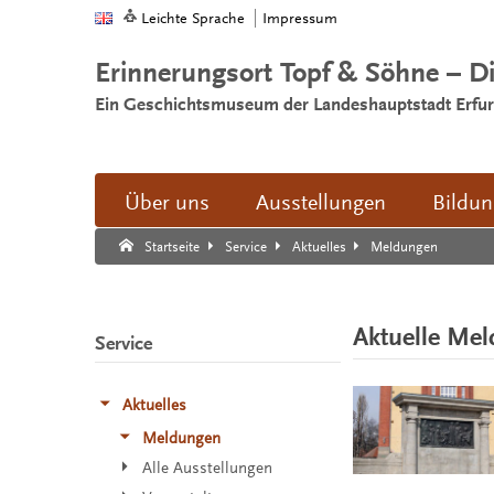
Leichte Sprache
Impressum
Erinnerungsort Topf & Söhne – D
Ein Geschichtsmuseum der Landeshauptstadt Erfur
Über uns
Ausstellungen
Bildu
Suche:
Suche Ende.
Meldungen
Startseite
Service
Aktuelles
Aktuelle Me
Service
Aktuelles
Meldungen
Alle Ausstellungen