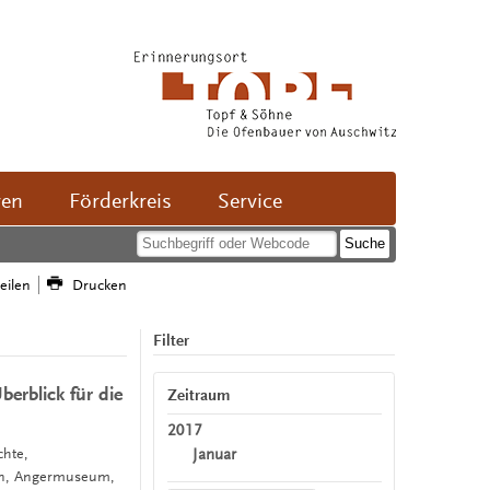
ven
Förderkreis
Service
teilen
Drucken
Filter
erblick für die
Zeitraum
2017
Januar
chte,
en, Angermuseum,