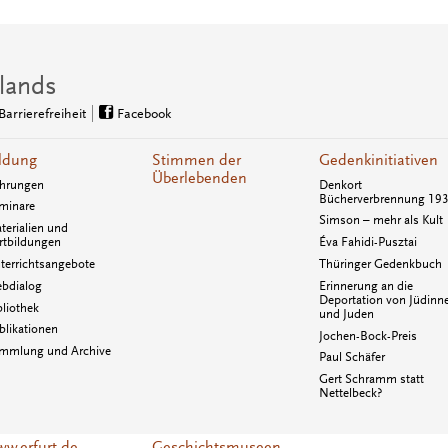
lands
Barrierefreiheit
Facebook
ldung
Stimmen der
Gedenkinitiativen
Überlebenden
hrungen
Denkort
Bücherverbrennung 19
minare
Simson – mehr als Kult
terialien und
rtbildungen
Éva Fahidi-Pusztai
terrichtsangebote
Thüringer Gedenkbuch
bdialog
Erinnerung an die
Deportation von Jüdinn
bliothek
und Juden
blikationen
Jochen-Bock-Preis
mmlung und Archive
Paul Schäfer
Gert Schramm statt
Nettelbeck?
w.erfurt.de
Geschichtsmuseen