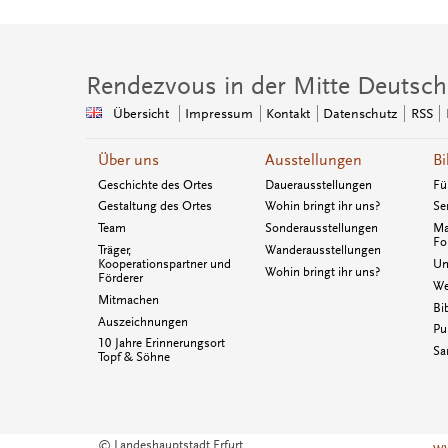
Rendezvous in der Mitte Deutsch
Übersicht
Impressum
Kontakt
Datenschutz
RSS
Über uns
Ausstellungen
Bi
Geschichte des Ortes
Dauerausstellungen
Fü
Gestaltung des Ortes
Wohin bringt ihr uns?
Se
Team
Sonderausstellungen
Ma
Fo
Träger,
Wanderausstellungen
Kooperationspartner und
Un
Wohin bringt ihr uns?
Förderer
We
Mitmachen
Bi
Auszeichnungen
Pu
10 Jahre Erinnerungsort
Sa
Topf & Söhne
© Landeshauptstadt Erfurt
ww