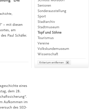
ellung "Die
Schloss Molsdorf
Senioren
Sonderausstellung
schichte,
Sport
Stadtarchiv
!" – mit diesen
Stadtmuseum
sortes, am
Topf und Söhne
des Paul Schäfer.
Tourismus
Vereine
Volkskundemuseum
Wissenschaft
Kriterium entfernen
sgeschichte eines
stag, dem 28.
chaftssicherung“.
inem Aufkommen im
sversuch des SED-