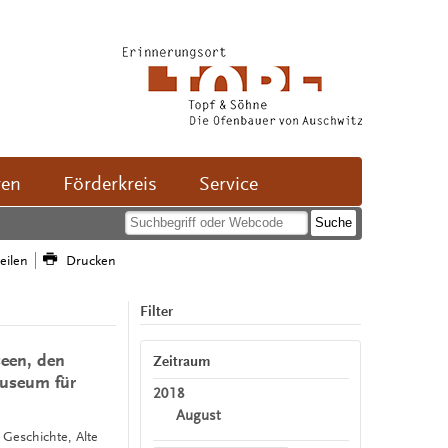
ven
Förderkreis
Service
teilen
Drucken
Filter
seen, den
Zeitraum
useum für
2018
August
, Geschichte, Alte