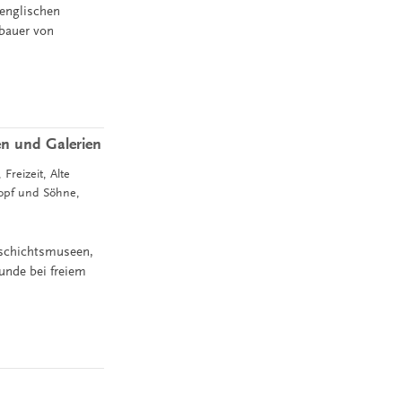
-englischen
nbauer von
en und Galerien
Freizeit, Alte
Topf und Söhne,
eschichtsmuseen,
nde bei freiem