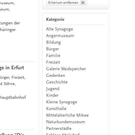
Kriterium entfernen
rmuseum,
useum,
Kategorie
htungen der
Alte Synagoge
hüringer
Angermuseum
Bildung
Bürger
Familie
Freizeit
e in Erfurt
Galerie Waidspeicher
Gedenken
rger, Freizeit,
Geschichte
nd Söhne,
Jugend
Kinder
Hauptbahnhof
Kleine Synagoge
Kunsthalle
Mittelalterliche Mikwe
Naturkundemuseum
Partnerstädte