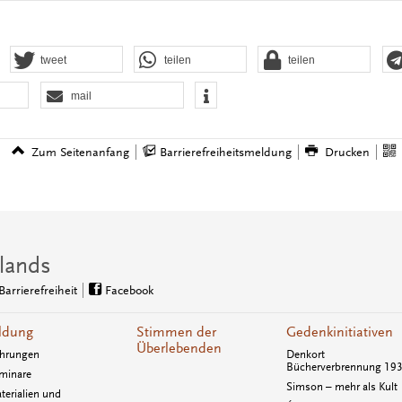
tweet
teilen
teilen
mail
Zum Seitenanfang
Barrierefreiheitsmeldung
Drucken
lands
Barrierefreiheit
Facebook
ldung
Stimmen der
Gedenkinitiativen
Überlebenden
hrungen
Denkort
Bücherverbrennung 19
minare
Simson – mehr als Kult
terialien und