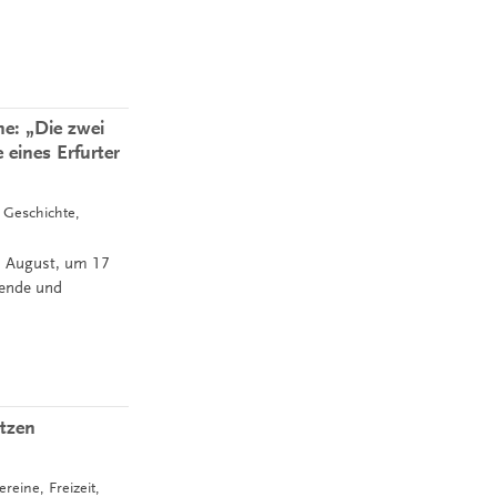
e: „Die zwei
eines Erfurter
, Geschichte,
. August, um 17
gende und
etzen
reine, Freizeit,