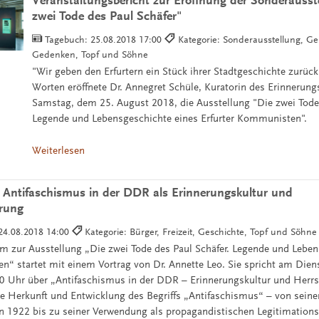
Veranstaltungsbericht zur Eröffnung der Sonderausst
zwei Tode des Paul Schäfer"
Tagebuch:
25.08.2018 17:00
Kategorie: Sonderausstellung, Ge
Gedenken, Topf und Söhne
"Wir geben den Erfurtern ein Stück ihrer Stadtgeschichte zurück
Worten eröffnete Dr. Annegret Schüle, Kuratorin des Erinnerung
Samstag, dem 25. August 2018, die Ausstellung "Die zwei Tode 
Legende und Lebensgeschichte eines Erfurter Kommunisten".
Weiterlesen
 Antifaschismus in der DDR als Erinnerungskultur und
erung
24.08.2018 14:00
Kategorie: Bürger, Freizeit, Geschichte, Topf und Söhne
 zur Ausstellung „Die zwei Tode des Paul Schäfer. Legende und Leben
n“ startet mit einem Vortrag von Dr. Annette Leo. Sie spricht am Dien
 Uhr über „Antifaschismus in der DDR – Erinnerungskultur und Herrs
ie Herkunft und Entwicklung des Begriffs „Antifaschismus“ – von se
ien 1922 bis zu seiner Verwendung als propagandistischen Legitimation