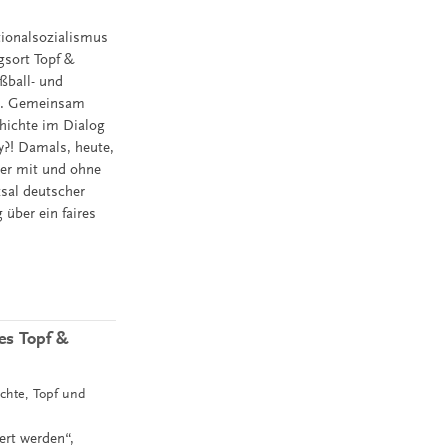
tionalsozialismus
ngsort Topf &
ußball- und
en. Gemeinsam
hichte im Dialog
y?! Damals, heute,
mer mit und ohne
ksal deutscher
 über ein faires
es Topf &
ichte, Topf und
iert werden“,