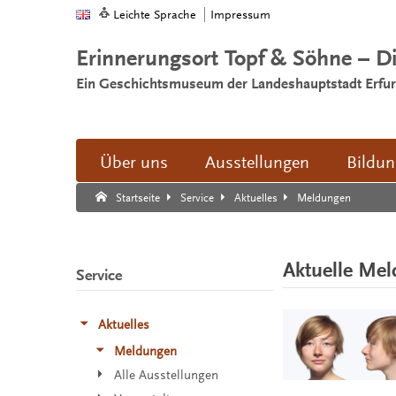
Leichte Sprache
Impressum
Erinnerungsort Topf & Söhne – D
Ein Geschichtsmuseum der Landeshauptstadt Erfur
Über uns
Ausstellungen
Bildu
Suche:
Suche Ende.
Meldungen
Startseite
Service
Aktuelles
Aktuelle Me
Service
Aktuelles
Meldungen
Alle Ausstellungen