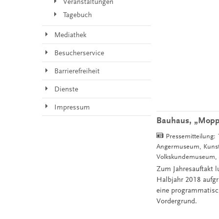
Veranstaltungen
Tagebuch
Mediathek
Besucherservice
Barrierefreiheit
Dienste
Impressum
Bauhaus, „Moppi“
Pressemitteilung:
Angermuseum, Kunstha
Volkskundemuseum, W
Zum Jahresauftakt l
Halbjahr 2018 aufgr
eine programmatisch
Vordergrund.