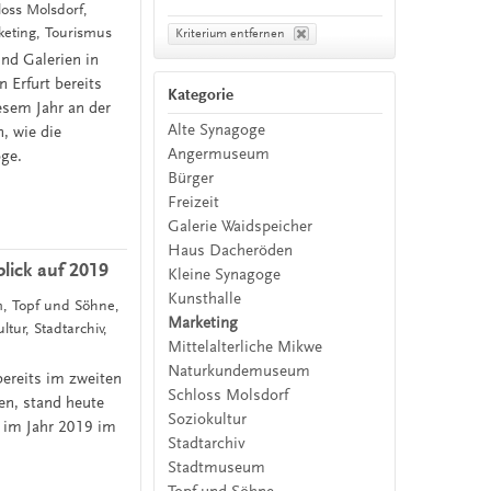
oss Molsdorf,
ting, Tourismus
Kriterium entfernen
nd Galerien in
 Erfurt bereits
Kategorie
esem Jahr an der
Alte Synagoge
, wie die
Angermuseum
oge.
Bürger
Freizeit
Galerie Waidspeicher
Haus Dacheröden
lick auf 2019
Kleine Synagoge
Kunsthalle
m, Topf und Söhne,
Marketing
ur, Stadtarchiv,
Mittelalterliche Mikwe
Naturkundemuseum
bereits im zweiten
Schloss Molsdorf
en, stand heute
Soziokultur
 im Jahr 2019 im
Stadtarchiv
Stadtmuseum