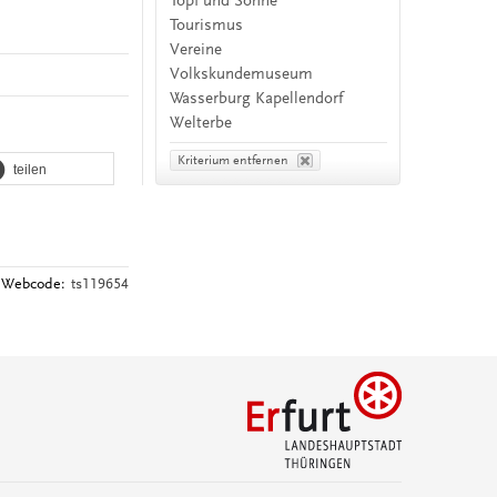
Topf und Söhne
Tourismus
Vereine
Volkskundemuseum
Wasserburg Kapellendorf
Welterbe
Kriterium entfernen
teilen
Webcode:
ts119654