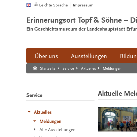
Leichte Sprache
Impressum
Erinnerungsort Topf & Söhne – D
Ein Geschichtsmuseum der Landeshauptstadt Erfur
Über uns
Ausstellungen
Bildu
Suche:
Suche Ende.
Meldungen
Startseite
Service
Aktuelles
Aktuelle Me
Service
Aktuelles
Meldungen
Alle Ausstellungen