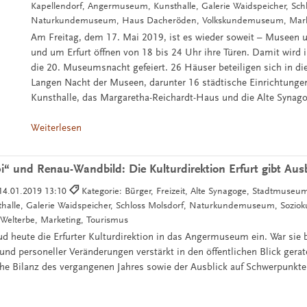
Kapellendorf, Angermuseum, Kunsthalle, Galerie Waidspeicher, Schl
Naturkundemuseum, Haus Dacheröden, Volkskundemuseum, Marke
Am Freitag, dem 17. Mai 2019, ist es wieder soweit – Museen u
und um Erfurt öffnen von 18 bis 24 Uhr ihre Türen. Damit wird in
die 20. Museumsnacht gefeiert. 26 Häuser beteiligen sich in di
Langen Nacht der Museen, darunter 16 städtische Einrichtungen
Kunsthalle, das Margaretha-Reichardt-Haus und die Alte Synag
Weiterlesen
 und Renau-Wandbild: Die Kulturdirektion Erfurt gibt Ausb
14.01.2019 13:10
Kategorie: Bürger, Freizeit, Alte Synagoge, Stadtmuseu
lle, Galerie Waidspeicher, Schloss Molsdorf, Naturkundemuseum, Soziokult
elterbe, Marketing, Tourismus
ud heute die Erfurter Kulturdirektion in das Angermuseum ein. War sie 
und personeller Veränderungen verstärkt in den öffentlichen Blick gerat
e Bilanz des vergangenen Jahres sowie der Ausblick auf Schwerpunkte