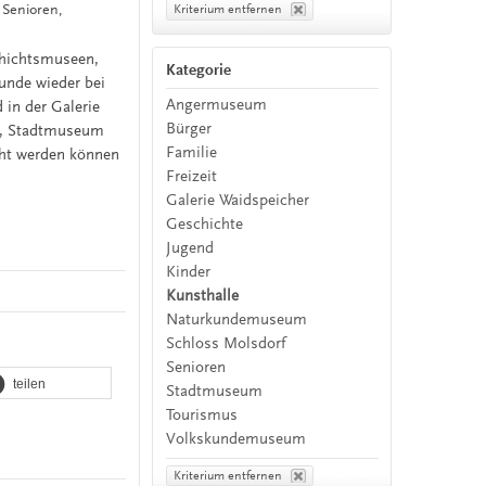
Senioren,
Kriterium entfernen
chichtsmuseen,
Kategorie
nde wieder bei
Angermuseum
 in der Galerie
Bürger
m, Stadtmuseum
Familie
cht werden können
Freizeit
Galerie Waidspeicher
Geschichte
Jugend
Kinder
Kunsthalle
Naturkundemuseum
Schloss Molsdorf
Senioren
teilen
Stadtmuseum
Tourismus
Volkskundemuseum
Kriterium entfernen