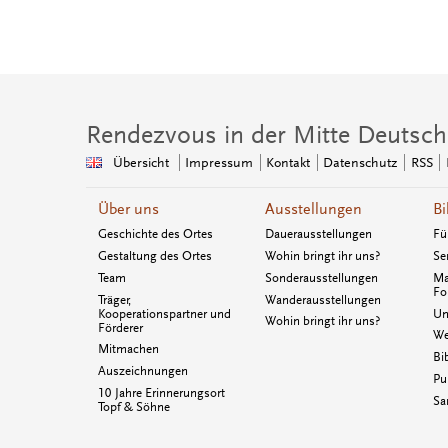
Rendezvous in der Mitte Deutsch
Übersicht
Impressum
Kontakt
Datenschutz
RSS
Über uns
Ausstellungen
Bi
Geschichte des Ortes
Dauerausstellungen
Fü
Gestaltung des Ortes
Wohin bringt ihr uns?
Se
Team
Sonderausstellungen
Ma
Fo
Träger,
Wanderausstellungen
Kooperationspartner und
Un
Wohin bringt ihr uns?
Förderer
We
Mitmachen
Bi
Auszeichnungen
Pu
10 Jahre Erinnerungsort
Sa
Topf & Söhne