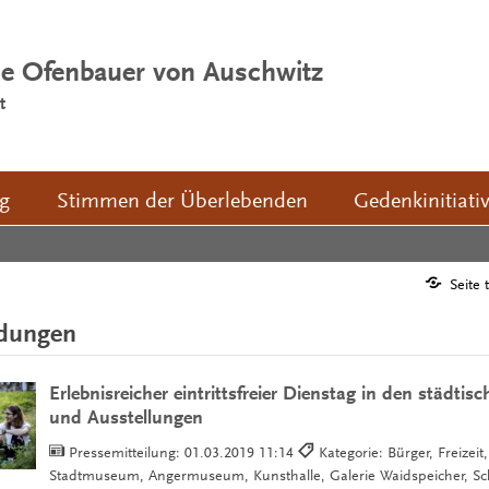
ie Ofenbauer von Auschwitz
t
ng
Stimmen der Überlebenden
Gedenkinitiati
Seite 
ldungen
Erlebnisreicher eintrittsfreier Dienstag in den städti
und Ausstellungen
Pressemitteilung:
01.03.2019 11:14
Kategorie: Bürger, Freizeit
Stadtmuseum, Angermuseum, Kunsthalle, Galerie Waidspeicher, Sch