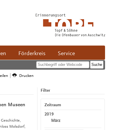
ven
Förderkreis
Service
teilen
Drucken
Filter
schen Museen
Zeitraum
2019
März
, Geschichte,
loss Molsdorf,