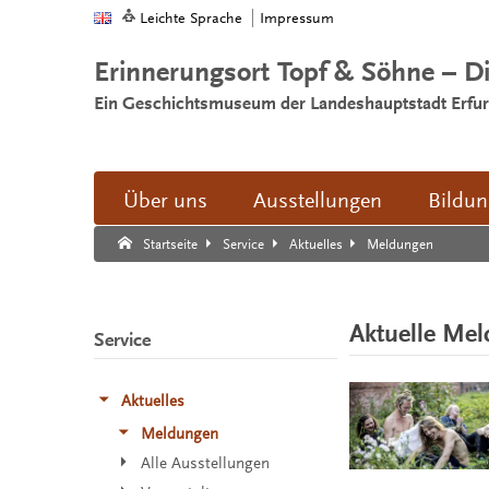
Leichte Sprache
Impressum
Erinnerungsort Topf & Söhne – D
Ein Geschichtsmuseum der Landeshauptstadt Erfur
Über uns
Ausstellungen
Bildu
Suche:
Suche Ende.
Meldungen
Startseite
Service
Aktuelles
Aktuelle Me
Service
Aktuelles
Meldungen
Alle Ausstellungen