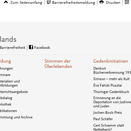
Zum Seitenanfang
Barrierefreiheitsmeldung
Drucken
lands
Barrierefreiheit
Facebook
ldung
Stimmen der
Gedenkinitiativen
Überlebenden
hrungen
Denkort
Bücherverbrennung 19
minare
Simson – mehr als Kult
terialien und
rtbildungen
Éva Fahidi-Pusztai
terrichtsangebote
Thüringer Gedenkbuch
bdialog
Erinnerung an die
Deportation von Jüdinn
bliothek
und Juden
blikationen
Jochen-Bock-Preis
mmlung und Archive
Paul Schäfer
Gert Schramm statt
Nettelbeck?