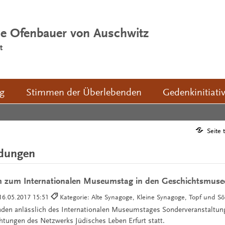
ie Ofenbauer von Auschwitz
t
ng
Stimmen der Überlebenden
Gedenkinitiati
Seite 
ldungen
zum Internationalen Museumstag in den Geschichtsmusee
16.05.2017 15:51
Kategorie: Alte Synagoge, Kleine Synagoge, Topf und S
nden anlässlich des Internationalen Museumstages Sonderveranstaltun
htungen des Netzwerks Jüdisches Leben Erfurt statt.