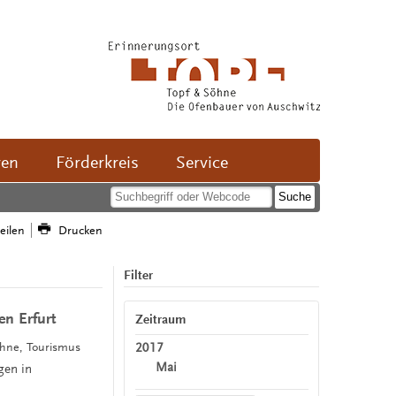
ven
Förderkreis
Service
teilen
Drucken
Filter
n Erfurt
Zeitraum
2017
öhne, Tourismus
Mai
gen in