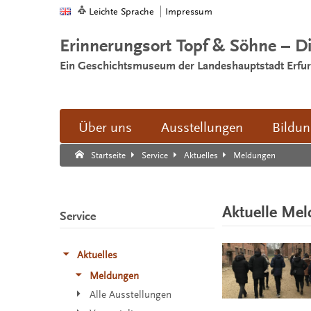
Leichte Sprache
Impressum
Erinnerungsort Topf & Söhne – D
Ein Geschichtsmuseum der Landeshauptstadt Erfur
Über uns
Ausstellungen
Bildu
Suche:
Suche Ende.
Meldungen
Startseite
Service
Aktuelles
Aktuelle Me
Service
Aktuelles
Meldungen
Alle Ausstellungen