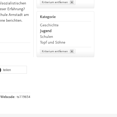
Kriterium entfernen
lsozialistischen
eser Erfahrung?
Schule Arnstadt am
Kategorie
hne berichten.
Geschichte
Jugend
Schulen
Topf und Söhne
Kriterium entfernen
teilen
Webcode:
ts119654