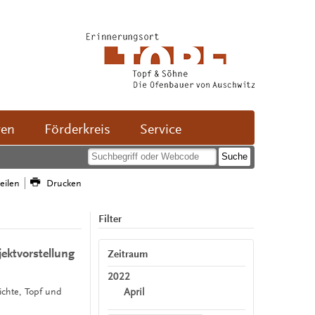
ven
Förderkreis
Service
teilen
Drucken
Filter
ektvorstellung
Zeitraum
2022
April
ichte, Topf und