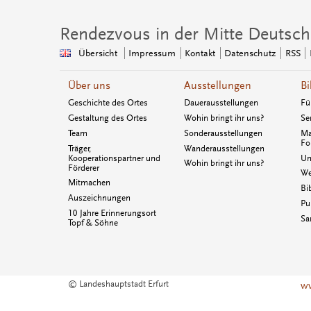
Rendezvous in der Mitte Deutsch
Übersicht
Impressum
Kontakt
Datenschutz
RSS
Über uns
Ausstellungen
Bi
Geschichte des Ortes
Dauerausstellungen
Fü
Gestaltung des Ortes
Wohin bringt ihr uns?
Se
Team
Sonderausstellungen
Ma
Fo
Träger,
Wanderausstellungen
Kooperationspartner und
Un
Wohin bringt ihr uns?
Förderer
We
Mitmachen
Bi
Auszeichnungen
Pu
10 Jahre Erinnerungsort
Sa
Topf & Söhne
© Landeshauptstadt Erfurt
ww