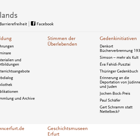
lands
Barrierefreiheit
Facebook
ldung
Stimmen der
Gedenkinitiativen
Überlebenden
hrungen
Denkort
Bücherverbrennung 19
minare
Simson – mehr als Kult
terialien und
rtbildungen
Éva Fahidi-Pusztai
terrichtsangebote
Thüringer Gedenkbuch
bdialog
Erinnerung an die
Deportation von Jüdinn
bliothek
und Juden
blikationen
Jochen-Bock-Preis
mmlung und Archive
Paul Schäfer
Gert Schramm statt
Nettelbeck?
w.erfurt.de
Geschichtsmuseen
Erfurt