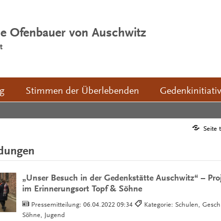
ie Ofenbauer von Auschwitz
t
ng
Stimmen der Überlebenden
Gedenkinitiati
Seite 
ldungen
„Unser Besuch in der Gedenkstätte Auschwitz“ – Proj
im Erinnerungsort Topf & Söhne
Pressemitteilung:
06.04.2022 09:34
Kategorie: Schulen, Gesch
Söhne, Jugend