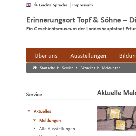
Leichte Sprache
Impressum
Erinnerungsort Topf & Söhne – D
Ein Geschichtsmuseum der Landeshauptstadt Erfur
Über uns
Ausstellungen
Bildu
Suche:
Suche Ende.
Meldungen
Startseite
Service
Aktuelles
Aktuelle Me
Service
Aktuelles
Meldungen
Alle Ausstellungen