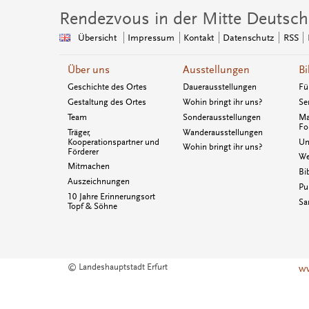
Rendezvous in der Mitte Deutsch
Übersicht
Impressum
Kontakt
Datenschutz
RSS
Über uns
Ausstellungen
Bi
Geschichte des Ortes
Dauerausstellungen
Fü
Gestaltung des Ortes
Wohin bringt ihr uns?
Se
Team
Sonderausstellungen
Ma
Fo
Träger,
Wanderausstellungen
Kooperationspartner und
Un
Wohin bringt ihr uns?
Förderer
We
Mitmachen
Bi
Auszeichnungen
Pu
10 Jahre Erinnerungsort
Sa
Topf & Söhne
© Landeshauptstadt Erfurt
ww