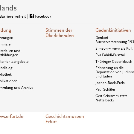
lands
Barrierefreiheit
Facebook
ldung
Stimmen der
Gedenkinitiativen
Überlebenden
hrungen
Denkort
Bücherverbrennung 19
minare
Simson – mehr als Kult
terialien und
rtbildungen
Éva Fahidi-Pusztai
terrichtsangebote
Thüringer Gedenkbuch
bdialog
Erinnerung an die
Deportation von Jüdinn
bliothek
und Juden
blikationen
Jochen-Bock-Preis
mmlung und Archive
Paul Schäfer
Gert Schramm statt
Nettelbeck?
w.erfurt.de
Geschichtsmuseen
Erfurt