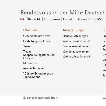
Rendezvous in der Mitte Deutsch
Übersicht
Impressum
Kontakt
Datenschutz
RSS
Über uns
Ausstellungen
Bi
Geschichte des Ortes
Dauerausstellungen
Fü
Gestaltung des Ortes
Wohin bringt ihr uns?
Se
Team
Sonderausstellungen
Ma
Fo
Träger,
Wanderausstellungen
Kooperationspartner und
Un
Wohin bringt ihr uns?
Förderer
We
Mitmachen
Bi
Auszeichnungen
Pu
10 Jahre Erinnerungsort
Sa
Topf & Söhne
© Landeshauptstadt Erfurt
ww