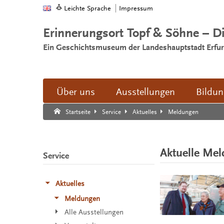
Leichte Sprache
Impressum
Erinnerungsort Topf & Söhne – D
Ein Geschichtsmuseum der Landeshauptstadt Erfur
Über uns
Ausstellungen
Bildu
Suche:
Suche Ende.
Meldungen
Startseite
Service
Aktuelles
Aktuelle Me
Service
Aktuelles
Meldungen
Alle Ausstellungen