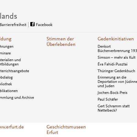
lands
Barrierefreiheit
Facebook
ldung
Stimmen der
Gedenkinitiativen
Überlebenden
hrungen
Denkort
Bücherverbrennung 19
minare
Simson – mehr als Kult
terialien und
rtbildungen
Éva Fahidi-Pusztai
terrichtsangebote
Thüringer Gedenkbuch
bdialog
Erinnerung an die
Deportation von Jüdinn
bliothek
und Juden
blikationen
Jochen-Bock-Preis
mmlung und Archive
Paul Schäfer
Gert Schramm statt
Nettelbeck?
w.erfurt.de
Geschichtsmuseen
Erfurt