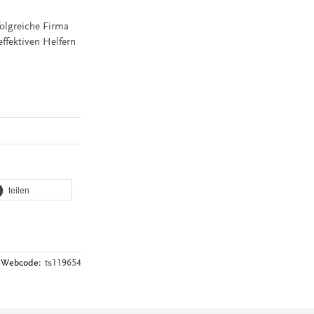
folgreiche Firma
effektiven Helfern
teilen
Webcode:
ts119654