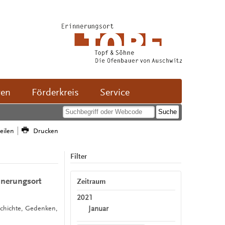
ven
Förderkreis
Service
teilen
Drucken
Filter
nnerungsort
Zeitraum
2021
Januar
schichte, Gedenken,