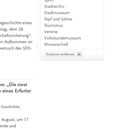
Sport
Stadtarchiv
Stadtmuseum
Topf und Söhne
sgeschichte eines
Tourismus
stag, dem 28.
Vereine
chaftssicherung“.
Volkskundemuseum
inem Aufkommen im
Wissenschaft
sversuch des SED-
Kriterium entfernen
e: „Die zwei
eines Erfurter
, Geschichte,
. August, um 17
gende und