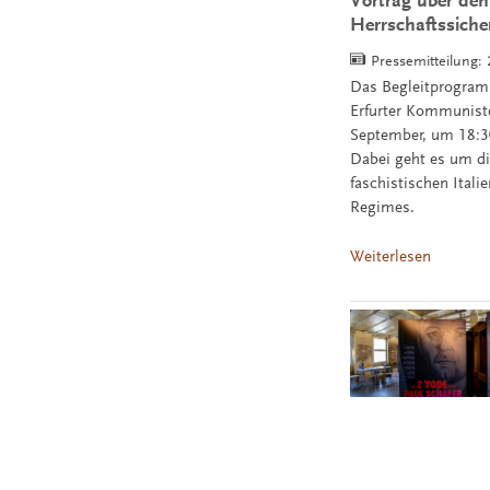
Vortrag über den
Herrschaftssich
Pressemitteilung:
Das Begleitprogramm
Erfurter Kommuniste
September, um 18:30
Dabei geht es um d
faschistischen Ital
Regimes.
Weiterlesen