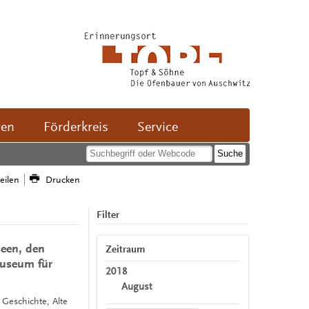
ven
Förderkreis
Service
teilen
Drucken
Filter
seen, den
Zeitraum
useum für
2018
August
, Geschichte, Alte