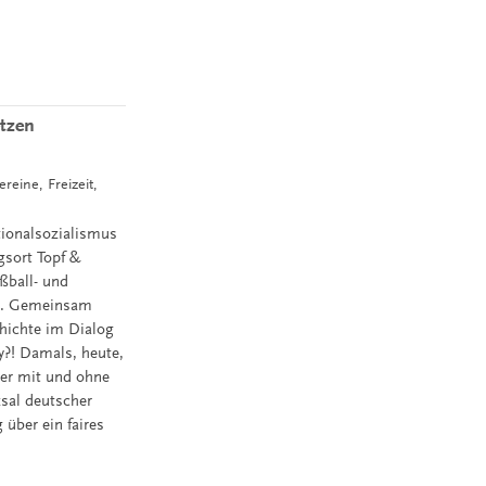
etzen
reine, Freizeit,
tionalsozialismus
ngsort Topf &
ußball- und
en. Gemeinsam
hichte im Dialog
y?! Damals, heute,
mer mit und ohne
ksal deutscher
 über ein faires