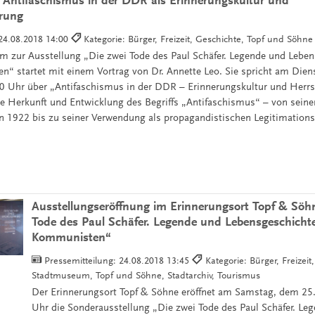
 Antifaschismus in der DDR als Erinnerungskultur und
erung
24.08.2018 14:00
Kategorie: Bürger, Freizeit, Geschichte, Topf und Söhne
 zur Ausstellung „Die zwei Tode des Paul Schäfer. Legende und Leben
n“ startet mit einem Vortrag von Dr. Annette Leo. Sie spricht am Dien
 Uhr über „Antifaschismus in der DDR – Erinnerungskultur und Herrs
ie Herkunft und Entwicklung des Begriffs „Antifaschismus“ – von se
ien 1922 bis zu seiner Verwendung als propagandistischen Legitimation
Ausstellungseröffnung im Erinnerungsort Topf & Söhn
Tode des Paul Schäfer. Legende und Lebensgeschichte 
Kommunisten“
Pressemitteilung:
24.08.2018 13:45
Kategorie: Bürger, Freizeit
Stadtmuseum, Topf und Söhne, Stadtarchiv, Tourismus
Der Erinnerungsort Topf & Söhne eröffnet am Samstag, dem 25
Uhr die Sonderausstellung „Die zwei Tode des Paul Schäfer. Le