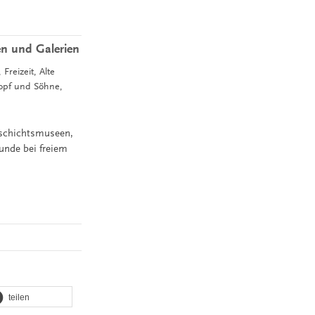
en und Galerien
Freizeit, Alte
Topf und Söhne,
eschichtsmuseen,
nde bei freiem
teilen