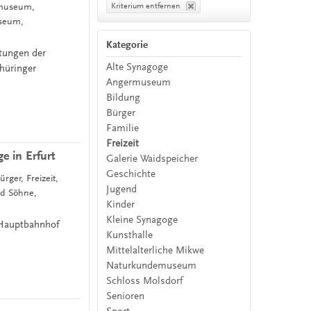
Kriterium entfernen
rmuseum,
useum,
Kategorie
htungen der
Alte Synagoge
hüringer
Angermuseum
Bildung
Bürger
Familie
Freizeit
e in Erfurt
Galerie Waidspeicher
Geschichte
rger, Freizeit,
Jugend
nd Söhne,
Kinder
Kleine Synagoge
Hauptbahnhof
Kunsthalle
Mittelalterliche Mikwe
Naturkundemuseum
Schloss Molsdorf
Senioren