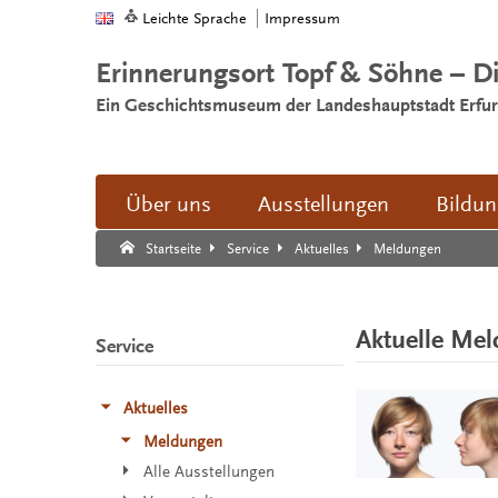
Leichte Sprache
Impressum
Erinnerungsort Topf & Söhne – D
Ein Geschichtsmuseum der Landeshauptstadt Erfur
Über uns
Ausstellungen
Bildu
Suche:
Suche Ende.
Meldungen
Startseite
Service
Aktuelles
Aktuelle Me
Service
Aktuelles
Meldungen
Alle Ausstellungen