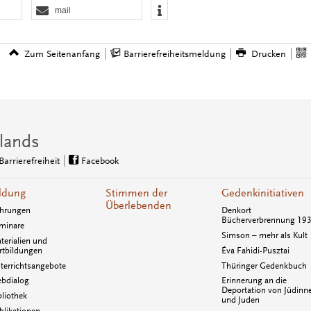
mail
Zum Seitenanfang
Barrierefreiheitsmeldung
Drucken
lands
Barrierefreiheit
Facebook
ldung
Stimmen der
Gedenkinitiativen
Überlebenden
hrungen
Denkort
Bücherverbrennung 19
minare
Simson – mehr als Kult
terialien und
rtbildungen
Éva Fahidi-Pusztai
terrichtsangebote
Thüringer Gedenkbuch
bdialog
Erinnerung an die
Deportation von Jüdinn
bliothek
und Juden
blikationen