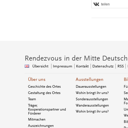
teilen
Rendezvous in der Mitte Deutsch
Übersicht
Impressum
Kontakt
Datenschutz
RSS
Über uns
Ausstellungen
Bi
Geschichte des Ortes
Dauerausstellungen
Fü
Gestaltung des Ortes
Wohin bringt ihr uns?
Se
Team
Sonderausstellungen
Ma
Fo
Träger,
Wanderausstellungen
Kooperationspartner und
Un
Wohin bringt ihr uns?
Förderer
We
Mitmachen
Bi
Auszeichnungen
Pu