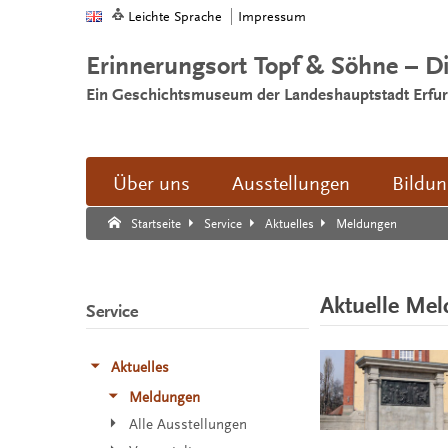
Leichte Sprache
Impressum
Erinnerungsort Topf & Söhne – D
Ein Geschichtsmuseum der Landeshauptstadt Erfur
Über uns
Ausstellungen
Bildu
Suche:
Suche Ende.
Meldungen
Startseite
Service
Aktuelles
Aktuelle Me
Service
Aktuelles
Meldungen
Alle Ausstellungen