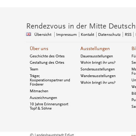
Rendezvous in der Mitte Deutsch
Übersicht
Impressum
Kontakt
Datenschutz
RSS
Über uns
Ausstellungen
Bi
Geschichte des Ortes
Dauerausstellungen
Fü
Gestaltung des Ortes
Wohin bringt ihr uns?
Se
Team
Sonderausstellungen
Ma
Fo
Träger,
Wanderausstellungen
Kooperationspartner und
Un
Wohin bringt ihr uns?
Förderer
We
Mitmachen
Bi
Auszeichnungen
Pu
10 Jahre Erinnerungsort
Sa
Topf & Söhne
© Landeshauptstadt Erfurt
ww