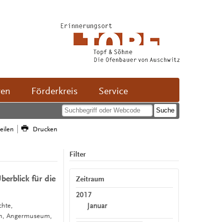
ven
Förderkreis
Service
teilen
Drucken
Filter
erblick für die
Zeitraum
2017
Januar
chte,
en, Angermuseum,