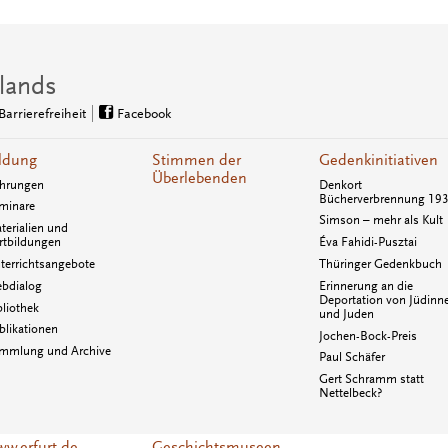
lands
Barrierefreiheit
Facebook
ldung
Stimmen der
Gedenkinitiativen
Überlebenden
hrungen
Denkort
Bücherverbrennung 19
minare
Simson – mehr als Kult
terialien und
rtbildungen
Éva Fahidi-Pusztai
terrichtsangebote
Thüringer Gedenkbuch
bdialog
Erinnerung an die
Deportation von Jüdinn
bliothek
und Juden
blikationen
Jochen-Bock-Preis
mmlung und Archive
Paul Schäfer
Gert Schramm statt
Nettelbeck?
w.erfurt.de
Geschichtsmuseen