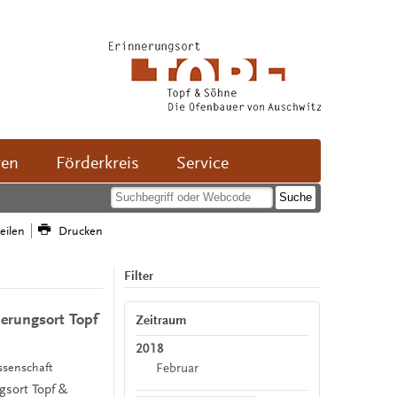
ven
Förderkreis
Service
teilen
Drucken
Filter
nerungsort Topf
Zeitraum
2018
Februar
ssenschaft
ngsort Topf &