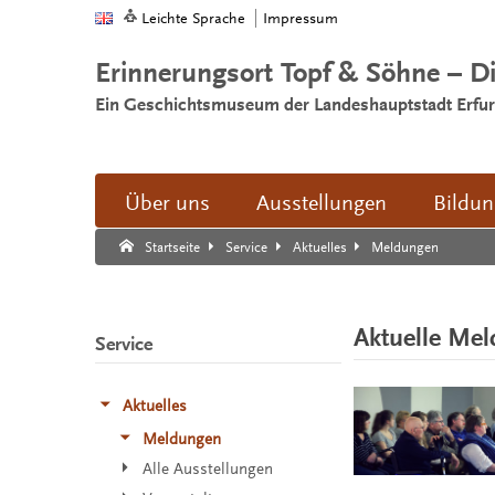
Leichte Sprache
Impressum
Erinnerungsort Topf & Söhne – D
Ein Geschichtsmuseum der Landeshauptstadt Erfur
Über uns
Ausstellungen
Bildu
Suche:
Suche Ende.
Meldungen
Startseite
Service
Aktuelles
Aktuelle Me
Service
Aktuelles
Meldungen
Alle Ausstellungen