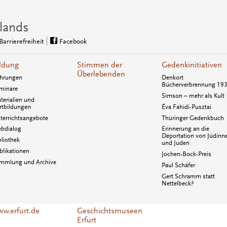
lands
Barrierefreiheit
Facebook
ldung
Stimmen der
Gedenkinitiativen
Überlebenden
hrungen
Denkort
Bücherverbrennung 19
minare
Simson – mehr als Kult
terialien und
rtbildungen
Éva Fahidi-Pusztai
terrichtsangebote
Thüringer Gedenkbuch
bdialog
Erinnerung an die
Deportation von Jüdinn
bliothek
und Juden
blikationen
Jochen-Bock-Preis
mmlung und Archive
Paul Schäfer
Gert Schramm statt
Nettelbeck?
w.erfurt.de
Geschichtsmuseen
Erfurt