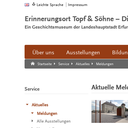
Leichte Sprache
Impressum
Erinnerungsort Topf & Söhne – D
Ein Geschichtsmuseum der Landeshauptstadt Erfur
Über uns
Ausstellungen
Bildu
Suche:
Suche Ende.
Meldungen
Startseite
Service
Aktuelles
Aktuelle Me
Service
Aktuelles
Meldungen
Alle Ausstellungen