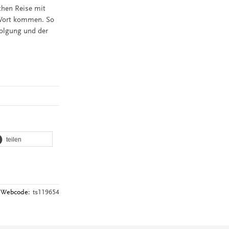
chen Reise mit
u Wort kommen. So
folgung und der
teilen
Webcode:
ts119654