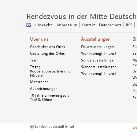
Rendezvous in der Mitte Deutsch
Übersicht
Impressum
Kontakt
Datenschutz
RSS
Über uns
Ausstellungen
Bi
Geschichte des Ortes
Dauerausstellungen
Fü
Gestaltung des Ortes
Wohin bringt ihr uns?
Se
Team
Sonderausstellungen
Ma
Fo
Träger,
Wanderausstellungen
Kooperationspartner und
Un
Wohin bringt ihr uns?
Förderer
We
Mitmachen
Bi
Auszeichnungen
Pu
10 Jahre Erinnerungsort
Sa
Topf & Söhne
© Landeshauptstadt Erfurt
ww