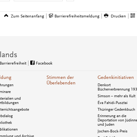
Zum Seitenanfang
Barrierefreiheitsmeldung
Drucken
lands
Barrierefreiheit
Facebook
ldung
Stimmen der
Gedenkinitiativen
Überlebenden
hrungen
Denkort
Bücherverbrennung 19
minare
Simson – mehr als Kult
terialien und
rtbildungen
Éva Fahidi-Pusztai
terrichtsangebote
Thüringer Gedenkbuch
bdialog
Erinnerung an die
Deportation von Jüdinn
bliothek
und Juden
blikationen
Jochen-Bock-Preis
mmlung und Archive