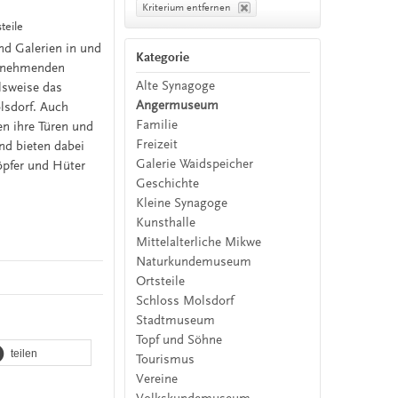
Kriterium entfernen
eile
nd Galerien in und
Kategorie
eilnehmenden
Alte Synagoge
lsweise das
Angermuseum
sdorf. Auch
Familie
n ihre Türen und
Freizeit
und bieten dabei
Galerie Waidspeicher
öpfer und Hüter
Geschichte
Kleine Synagoge
Kunsthalle
Mittelalterliche Mikwe
Naturkundemuseum
Ortsteile
Schloss Molsdorf
Stadtmuseum
Topf und Söhne
teilen
Tourismus
Vereine