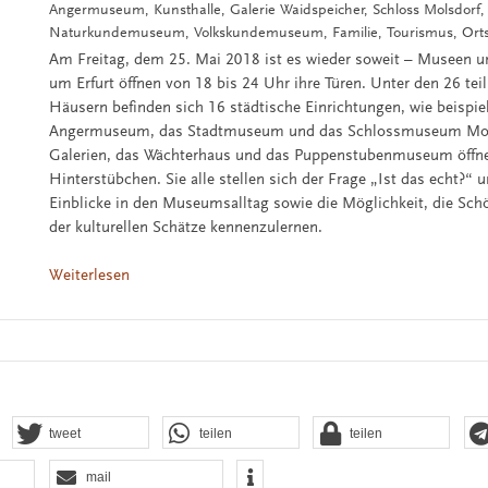
Angermuseum, Kunsthalle, Galerie Waidspeicher, Schloss Molsdorf,
Naturkundemuseum, Volkskundemuseum, Familie, Tourismus, Ortst
Am Freitag, dem 25. Mai 2018 ist es wieder soweit – Museen u
um Erfurt öffnen von 18 bis 24 Uhr ihre Türen. Unter den 26 t
Häusern befinden sich 16 städtische Einrichtungen, wie beispie
Angermuseum, das Stadtmuseum und das Schlossmuseum Mol
Galerien, das Wächterhaus und das Puppenstubenmuseum öffne
Hinterstübchen. Sie alle stellen sich der Frage „Ist das echt?“ 
Einblicke in den Museumsalltag sowie die Möglichkeit, die Sch
der kulturellen Schätze kennenzulernen.
Weiterlesen
tweet
teilen
teilen
mail