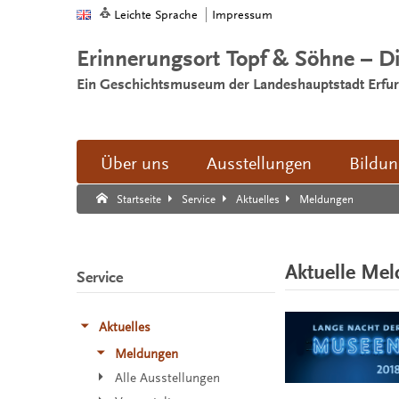
Leichte Sprache
Impressum
Erinnerungsort Topf & Söhne – D
Ein Geschichtsmuseum der Landeshauptstadt Erfur
Über uns
Ausstellungen
Bildu
Suche:
Suche Ende.
Meldungen
Startseite
Service
Aktuelles
Aktuelle Me
Service
Aktuelles
Meldungen
Alle Ausstellungen