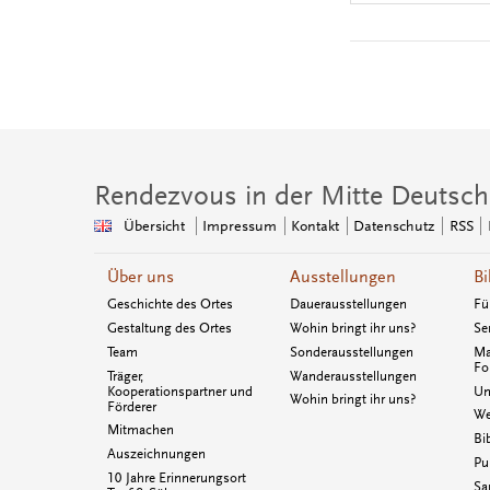
Rendezvous in der Mitte Deutsch
Übersicht
Impressum
Kontakt
Datenschutz
RSS
Über uns
Ausstellungen
Bi
Geschichte des Ortes
Dauerausstellungen
Fü
Gestaltung des Ortes
Wohin bringt ihr uns?
Se
Team
Sonderausstellungen
Ma
Fo
Träger,
Wanderausstellungen
Kooperationspartner und
Un
Wohin bringt ihr uns?
Förderer
We
Mitmachen
Bi
Auszeichnungen
Pu
10 Jahre Erinnerungsort
Sa