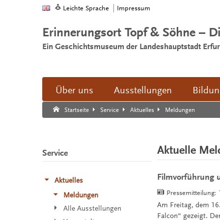
Leichte Sprache
Impressum
Erinnerungsort Topf & Söhne – D
Ein Geschichtsmuseum der Landeshauptstadt Erfur
Über uns
Ausstellungen
Bildu
Suche:
Suche Ende.
Meldungen
Startseite
Service
Aktuelles
Aktuelle Me
Service
Filmvorführung
Aktuelles
Pressemitteilung:
Meldungen
Am Freitag, dem 16.
Alle Ausstellungen
Falcon“ gezeigt. De