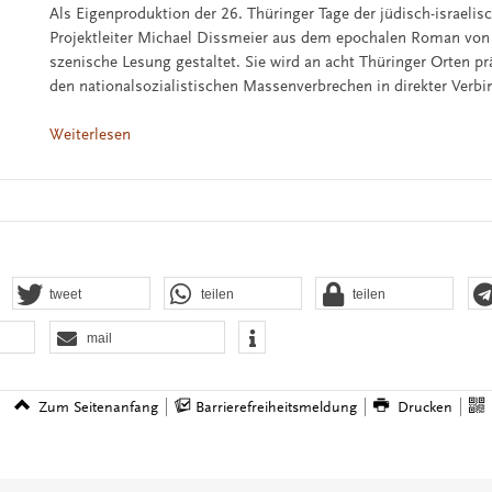
Als Eigenproduktion der 26. Thüringer Tage der jüdisch-israelis
Projektleiter Michael Dissmeier aus dem epochalen Roman von 
szenische Lesung gestaltet. Sie wird an acht Thüringer Orten prä
den nationalsozialistischen Massenverbrechen in direkter Verb
Weiterlesen
tweet
teilen
teilen
mail
Zum Seitenanfang
Barrierefreiheitsmeldung
Drucken