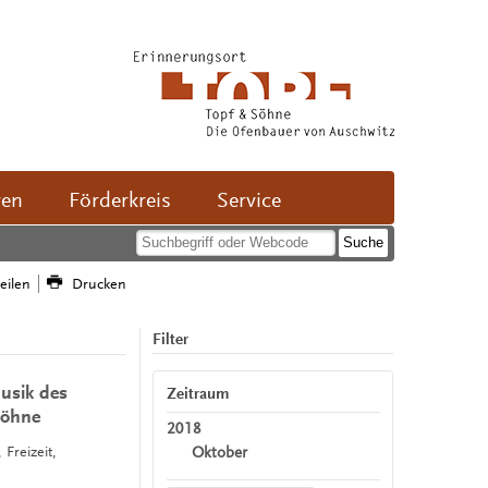
ven
Förderkreis
Service
teilen
Drucken
Filter
usik des
Zeitraum
Söhne
2018
Oktober
 Freizeit,