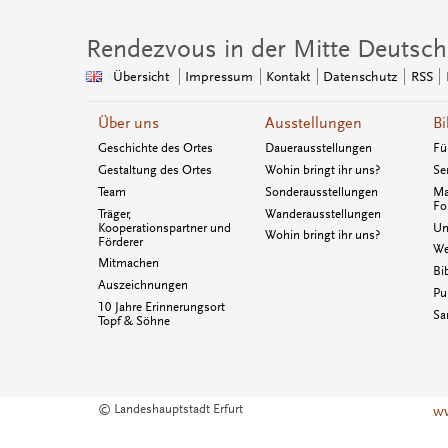
Rendezvous in der Mitte Deutsch
Übersicht
Impressum
Kontakt
Datenschutz
RSS
Über uns
Ausstellungen
Bi
Geschichte des Ortes
Dauerausstellungen
Fü
Gestaltung des Ortes
Wohin bringt ihr uns?
Se
Team
Sonderausstellungen
Ma
Fo
Träger,
Wanderausstellungen
Kooperationspartner und
Un
Wohin bringt ihr uns?
Förderer
We
Mitmachen
Bi
Auszeichnungen
Pu
10 Jahre Erinnerungsort
Sa
Topf & Söhne
© Landeshauptstadt Erfurt
ww