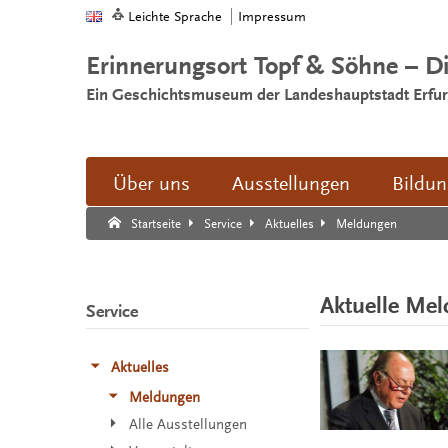
Leichte Sprache
Impressum
Erinnerungsort Topf & Söhne – D
Ein Geschichtsmuseum der Landeshauptstadt Erfur
Über uns
Ausstellungen
Bildu
Suche:
Suche Ende.
Meldungen
Startseite
Service
Aktuelles
Aktuelle Me
Service
Aktuelles
Meldungen
Alle Ausstellungen