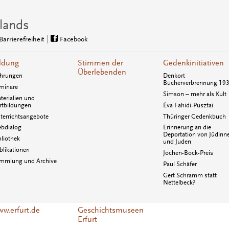
lands
Barrierefreiheit
Facebook
ldung
Stimmen der
Gedenkinitiativen
Überlebenden
hrungen
Denkort
Bücherverbrennung 19
minare
Simson – mehr als Kult
terialien und
rtbildungen
Éva Fahidi-Pusztai
terrichtsangebote
Thüringer Gedenkbuch
bdialog
Erinnerung an die
Deportation von Jüdinn
bliothek
und Juden
blikationen
Jochen-Bock-Preis
mmlung und Archive
Paul Schäfer
Gert Schramm statt
Nettelbeck?
w.erfurt.de
Geschichtsmuseen
Erfurt