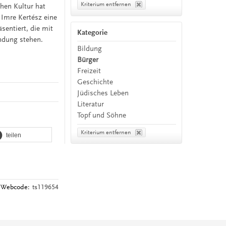
Kriterium entfernen
chen Kultur hat
Imre Kertész eine
sentiert, die mit
Kategorie
indung stehen.
Bildung
Bürger
Freizeit
Geschichte
Jüdisches Leben
Literatur
Topf und Söhne
Kriterium entfernen
teilen
Webcode:
ts119654