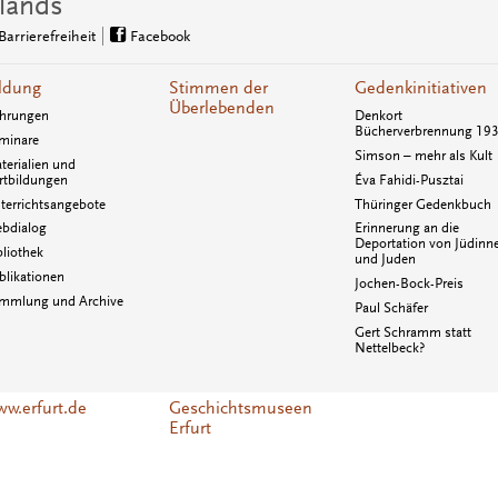
lands
Barrierefreiheit
Facebook
ldung
Stimmen der
Gedenkinitiativen
Überlebenden
hrungen
Denkort
Bücherverbrennung 19
minare
Simson – mehr als Kult
terialien und
rtbildungen
Éva Fahidi-Pusztai
terrichtsangebote
Thüringer Gedenkbuch
bdialog
Erinnerung an die
Deportation von Jüdinn
bliothek
und Juden
blikationen
Jochen-Bock-Preis
mmlung und Archive
Paul Schäfer
Gert Schramm statt
Nettelbeck?
w.erfurt.de
Geschichtsmuseen
Erfurt