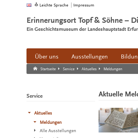
Leichte Sprache
Impressum
Erinnerungsort Topf & Söhne – D
Ein Geschichtsmuseum der Landeshauptstadt Erfur
Über uns
Ausstellungen
Bildu
Suche:
Suche Ende.
Meldungen
Startseite
Service
Aktuelles
Aktuelle Me
Service
Aktuelles
Meldungen
Alle Ausstellungen