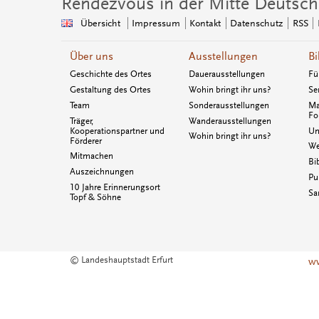
Rendezvous in der Mitte Deutsch
Übersicht
Impressum
Kontakt
Datenschutz
RSS
Über uns
Ausstellungen
Bi
Geschichte des Ortes
Dauerausstellungen
Fü
Gestaltung des Ortes
Wohin bringt ihr uns?
Se
Team
Sonderausstellungen
Ma
Fo
Träger,
Wanderausstellungen
Kooperationspartner und
Un
Wohin bringt ihr uns?
Förderer
We
Mitmachen
Bi
Auszeichnungen
Pu
10 Jahre Erinnerungsort
Sa
Topf & Söhne
© Landeshauptstadt Erfurt
ww