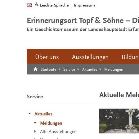
Leichte Sprache
Impressum
Erinnerungsort Topf & Söhne – D
Ein Geschichtsmuseum der Landeshauptstadt Erfur
Über uns
Ausstellungen
Bildu
Suche:
Suche Ende.
Meldungen
Startseite
Service
Aktuelles
Aktuelle Me
Service
Aktuelles
Meldungen
Alle Ausstellungen