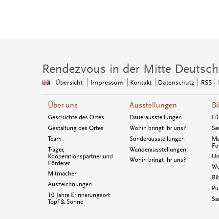
Rendezvous in der Mitte Deutsch
Übersicht
Impressum
Kontakt
Datenschutz
RSS
Über uns
Ausstellungen
Bi
Geschichte des Ortes
Dauerausstellungen
Fü
Gestaltung des Ortes
Wohin bringt ihr uns?
Se
Team
Sonderausstellungen
Ma
Fo
Träger,
Wanderausstellungen
Kooperationspartner und
Un
Wohin bringt ihr uns?
Förderer
We
Mitmachen
Bi
Auszeichnungen
Pu
10 Jahre Erinnerungsort
Sa
Topf & Söhne