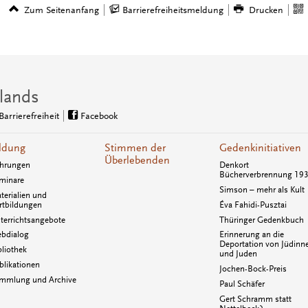
Zum Seitenanfang
Barrierefreiheitsmeldung
Drucken
lands
Barrierefreiheit
Facebook
ldung
Stimmen der
Gedenkinitiativen
Überlebenden
hrungen
Denkort
Bücherverbrennung 19
minare
Simson – mehr als Kult
terialien und
rtbildungen
Éva Fahidi-Pusztai
terrichtsangebote
Thüringer Gedenkbuch
bdialog
Erinnerung an die
Deportation von Jüdinn
bliothek
und Juden
blikationen
Jochen-Bock-Preis
mmlung und Archive
Paul Schäfer
Gert Schramm statt