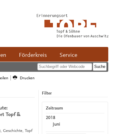
ven
Förderkreis
Service
teilen
Drucken
Filter
ute:
Zeitraum
rt Topf &
2018
Juni
t, Geschichte, Topf