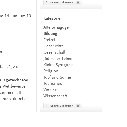
Kriterium entfernen
em 14. Juni um 19
Kategorie
Alte Synagoge
Bildung
Freizeit
Geschichte
ls
Gesellschaft
Jüdisches Leben
Kleine Synagoge
schaft, Alte
Religion
Topf und Söhne
„Ausgezeichneter
Tourismus
es Wettbewerbs
Vereine
usammenhalt
Wissenschaft
interkultureller
Kriterium entfernen