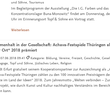
und Söhne, Tourismus
Im Begleitprogramm der Ausstellung „Die I.G. Farben und das
Konzentrationslager Buna-Monowitz“ findet am Donnerstag, d
Uhr im Erinnerungsort Topf & Söhne ein Vortrag statt.
Weiterlesen
nhalt in der Gesellschaft: Achava-Festspiele Thüringen a
 Ort“ 2018 prämiert
:
07.06.2018 09:41
Kategorie: Bildung, Vereine, Freizeit, Geschichte, Gesell
agoge, Topf und Söhne, Jüdisches Leben, Religion
t Erfurt gratuliert seinem Kooperationspartner zur Auszeichnung als 
va-Festspiele Thüringen zählen zu den 100 innovativen Preisträgern d
te im Land der Ideen“ 2018. Zum Jahresmotto „Welten verbinden – Z
rojekt, wie durch Kunst und Kultur nachhaltiges Verständnis im Bereich 
n kann.