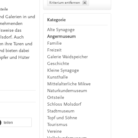
Kriterium entfernen
eile
nd Galerien in und
Kategorie
eilnehmenden
Alte Synagoge
lsweise das
Angermuseum
sdorf. Auch
Familie
n ihre Türen und
Freizeit
und bieten dabei
Galerie Waidspeicher
öpfer und Hüter
Geschichte
Kleine Synagoge
Kunsthalle
Mittelalterliche Mikwe
Naturkundemuseum
Ortsteile
Schloss Molsdorf
Stadtmuseum
Topf und Söhne
teilen
Tourismus
Vereine