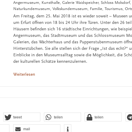
Angermuseum, Kunsthalle, Galerie Waidspeicher, Schloss Molsdorf,
Naturkundemuseum, Volkskundemuseum, Familie, Tourismus, Ortst
Am Freitag, dem 25. Mai 2018 ist es wieder soweit – Museen u
um Erfurt öffnen von 18 bis 24 Uhr ihre Türen. Unter den 26 t
Häusern befinden sich 16 städtische Einrichtungen, wie beispie
Angermuseum, das Stadtmuseum und das Schlossmuseum Mol
Galerien, das Wächterhaus und das Puppenstubenmuseum öffne
Hinterstübchen. Sie alle stellen sich der Frage „Ist das echt?“ 
Einblicke in den Museumsalltag sowie die Möglichkeit, die Sch
der kulturellen Schätze kennenzulernen.
Weiterlesen
tweet
teilen
teilen
mail