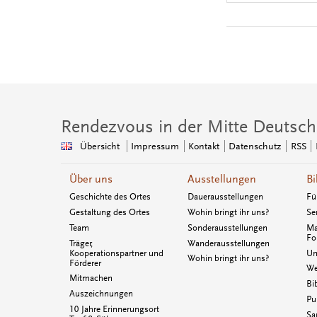
Rendezvous in der Mitte Deutsch
Übersicht
Impressum
Kontakt
Datenschutz
RSS
Über uns
Ausstellungen
Bi
Geschichte des Ortes
Dauerausstellungen
Fü
Gestaltung des Ortes
Wohin bringt ihr uns?
Se
Team
Sonderausstellungen
Ma
Fo
Träger,
Wanderausstellungen
Kooperationspartner und
Un
Wohin bringt ihr uns?
Förderer
We
Mitmachen
Bi
Auszeichnungen
Pu
10 Jahre Erinnerungsort
Sa