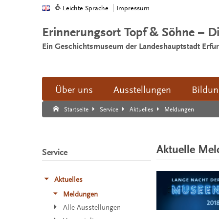
Leichte Sprache
Impressum
Erinnerungsort Topf & Söhne – D
Ein Geschichtsmuseum der Landeshauptstadt Erfur
Über uns
Ausstellungen
Bildu
Suche:
Suche Ende.
Meldungen
Startseite
Service
Aktuelles
Aktuelle Me
Service
Aktuelles
Meldungen
Alle Ausstellungen