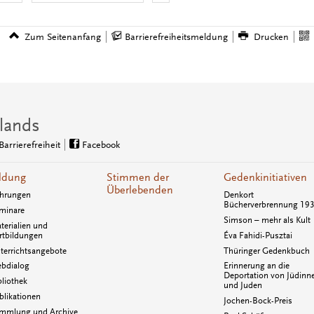
Zum Seitenanfang
Barrierefreiheitsmeldung
Drucken
lands
Barrierefreiheit
Facebook
ldung
Stimmen der
Gedenkinitiativen
Überlebenden
hrungen
Denkort
Bücherverbrennung 19
minare
Simson – mehr als Kult
terialien und
rtbildungen
Éva Fahidi-Pusztai
terrichtsangebote
Thüringer Gedenkbuch
bdialog
Erinnerung an die
Deportation von Jüdinn
bliothek
und Juden
blikationen
Jochen-Bock-Preis
mmlung und Archive