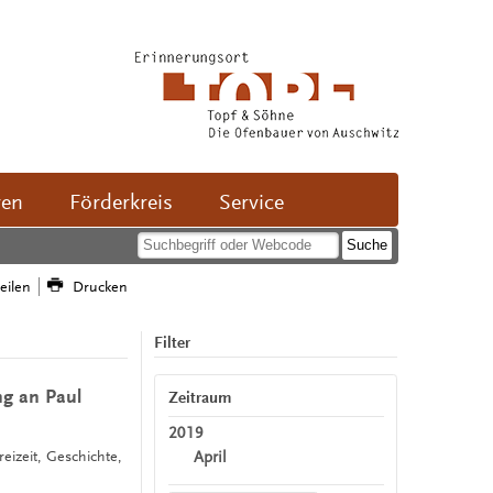
ven
Förderkreis
Service
teilen
Drucken
Filter
ng an Paul
Zeitraum
2019
April
reizeit, Geschichte,