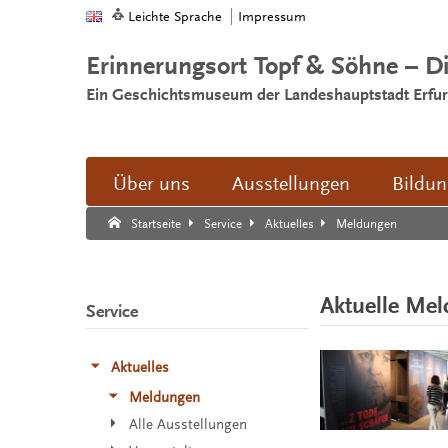
Leichte Sprache
Impressum
Erinnerungsort Topf & Söhne – D
Ein Geschichtsmuseum der Landeshauptstadt Erfur
Über uns
Ausstellungen
Bildu
Suche:
Suche Ende.
Meldungen
Startseite
Service
Aktuelles
Aktuelle Me
Service
Aktuelles
Meldungen
Alle Ausstellungen