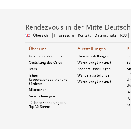
Rendezvous in der Mitte Deutsch
Übersicht
Impressum
Kontakt
Datenschutz
RSS
Über uns
Ausstellungen
Bi
Geschichte des Ortes
Dauerausstellungen
Fü
Gestaltung des Ortes
Wohin bringt ihr uns?
Se
Team
Sonderausstellungen
Ma
Fo
Träger,
Wanderausstellungen
Kooperationspartner und
Un
Wohin bringt ihr uns?
Förderer
We
Mitmachen
Bi
Auszeichnungen
Pu
10 Jahre Erinnerungsort
Sa
Topf & Söhne