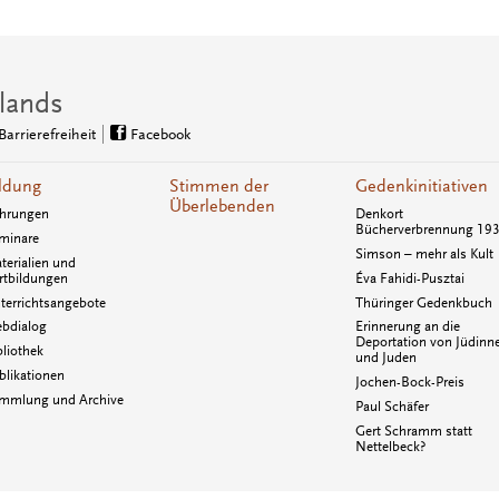
lands
Barrierefreiheit
Facebook
ldung
Stimmen der
Gedenkinitiativen
Überlebenden
hrungen
Denkort
Bücherverbrennung 19
minare
Simson – mehr als Kult
terialien und
rtbildungen
Éva Fahidi-Pusztai
terrichtsangebote
Thüringer Gedenkbuch
bdialog
Erinnerung an die
Deportation von Jüdinn
bliothek
und Juden
blikationen
Jochen-Bock-Preis
mmlung und Archive
Paul Schäfer
Gert Schramm statt
Nettelbeck?