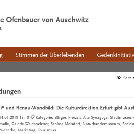
ie Ofenbauer von Auschwitz
t
ng
Stimmen der Überlebenden
Gedenkinitiati
Seite 
ldungen
 und Renau-Wandbild: Die Kulturdirektion Erfurt gibt Ausb
14.01.2019 13:10
Kategorie: Bürger, Freizeit, Alte Synagoge, Stadtmuseu
lle, Galerie Waidspeicher, Schloss Molsdorf, Naturkundemuseum, Soziokult
elterbe, Marketing, Tourismus