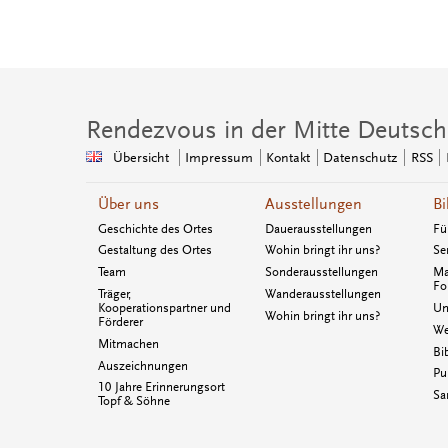
Rendezvous in der Mitte Deutsch
Übersicht
Impressum
Kontakt
Datenschutz
RSS
Über uns
Ausstellungen
Bi
Geschichte des Ortes
Dauerausstellungen
Fü
Gestaltung des Ortes
Wohin bringt ihr uns?
Se
Team
Sonderausstellungen
Ma
Fo
Träger,
Wanderausstellungen
Kooperationspartner und
Un
Wohin bringt ihr uns?
Förderer
We
Mitmachen
Bi
Auszeichnungen
Pu
10 Jahre Erinnerungsort
Sa
Topf & Söhne