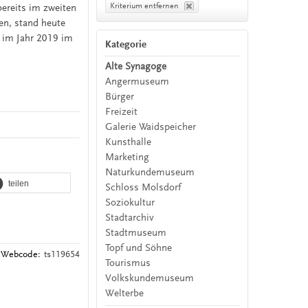
Kriterium entfernen
bereits im zweiten
en, stand heute
 im Jahr 2019 im
Kategorie
Alte Synagoge
Angermuseum
Bürger
Freizeit
Galerie Waidspeicher
Kunsthalle
Marketing
Naturkundemuseum
teilen
Schloss Molsdorf
Soziokultur
Stadtarchiv
Stadtmuseum
Topf und Söhne
Webcode:
ts119654
Tourismus
Volkskundemuseum
Welterbe