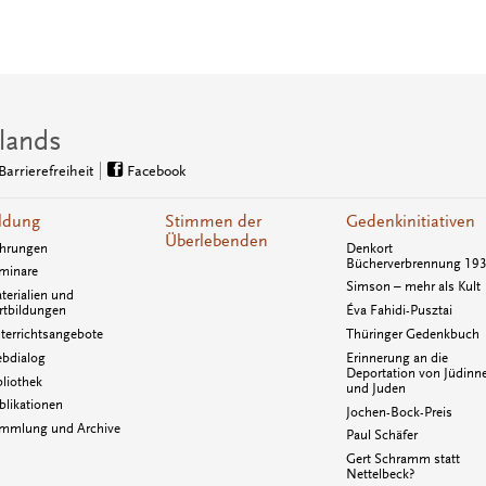
lands
Barrierefreiheit
Facebook
ldung
Stimmen der
Gedenkinitiativen
Überlebenden
hrungen
Denkort
Bücherverbrennung 19
minare
Simson – mehr als Kult
terialien und
rtbildungen
Éva Fahidi-Pusztai
terrichtsangebote
Thüringer Gedenkbuch
bdialog
Erinnerung an die
Deportation von Jüdinn
bliothek
und Juden
blikationen
Jochen-Bock-Preis
mmlung und Archive
Paul Schäfer
Gert Schramm statt
Nettelbeck?