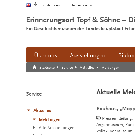
Leichte Sprache
Impressum
Erinnerungsort Topf & Söhne – D
Ein Geschichtsmuseum der Landeshauptstadt Erfur
Über uns
Ausstellungen
Bildu
Suche:
Suche Ende.
Meldungen
Startseite
Service
Aktuelles
Aktuelle Me
Service
Bauhaus, „Moppi“
Aktuelles
Pressemitteilung:
Meldungen
Angermuseum, Kunstha
Alle Ausstellungen
Volkskundemuseum, W