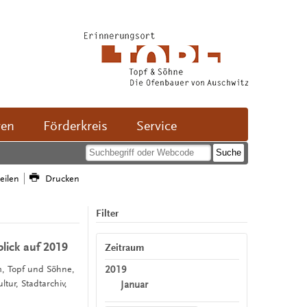
ven
Förderkreis
Service
teilen
Drucken
Filter
lick auf 2019
Zeitraum
2019
m, Topf und Söhne,
ur, Stadtarchiv,
Januar