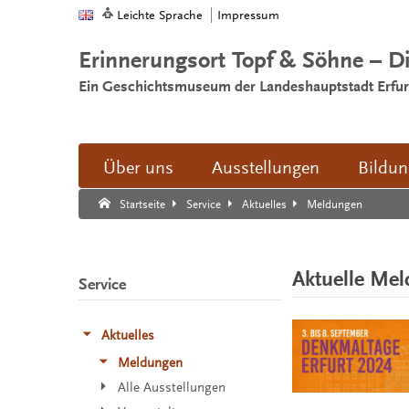
Leichte Sprache
Impressum
Erinnerungsort Topf & Söhne – D
Ein Geschichtsmuseum der Landeshauptstadt Erfur
Über uns
Ausstellungen
Bildu
Suche:
Suche Ende.
Meldungen
Startseite
Service
Aktuelles
Aktuelle Me
Service
Aktuelles
Meldungen
Alle Ausstellungen