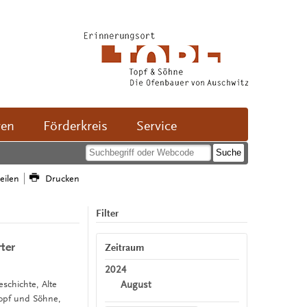
ven
Förderkreis
Service
teilen
Drucken
Filter
ter
Zeitraum
2024
August
eschichte, Alte
Topf und Söhne,