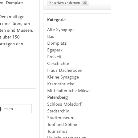
um, Domplatz,
Kriterium entfernen
 Denkmaltage
Kategorie
 ihre Türen, um
Alte Synagoge
eten sind Museen,
Bau
t über 150
Domplatz
orträgen den
Egapark
Freizeit
Geschichte
Haus Dacheröden
Kleine Synagoge
Krämerbrücke
Mittelalterliche Mikwe
Petersberg
Schloss Molsdorf
teilen
Stadtarchiv
Stadtmuseum
Topf und Söhne
Tourismus