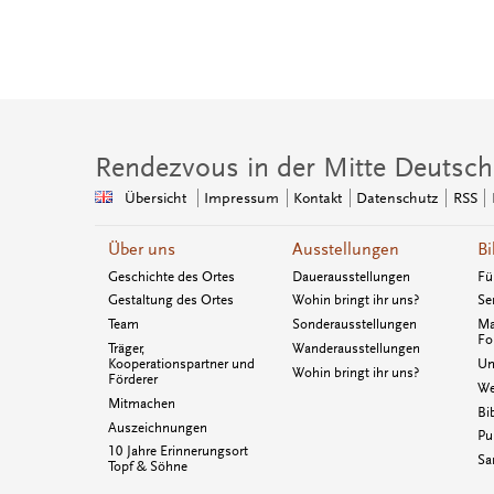
Rendezvous in der Mitte Deutsch
Übersicht
Impressum
Kontakt
Datenschutz
RSS
Über uns
Ausstellungen
Bi
Geschichte des Ortes
Dauerausstellungen
Fü
Gestaltung des Ortes
Wohin bringt ihr uns?
Se
Team
Sonderausstellungen
Ma
Fo
Träger,
Wanderausstellungen
Kooperationspartner und
Un
Wohin bringt ihr uns?
Förderer
We
Mitmachen
Bi
Auszeichnungen
Pu
10 Jahre Erinnerungsort
Sa
Topf & Söhne