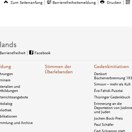
Zum Seitenanfang
Barrierefreiheitsmeldung
Drucken
lands
Barrierefreiheit
Facebook
ldung
Stimmen der
Gedenkinitiativen
Überlebenden
hrungen
Denkort
Bücherverbrennung 19
minare
Simson – mehr als Kult
terialien und
rtbildungen
Éva Fahidi-Pusztai
terrichtsangebote
Thüringer Gedenkbuch
bdialog
Erinnerung an die
Deportation von Jüdinn
bliothek
und Juden
blikationen
Jochen-Bock-Preis
mmlung und Archive
Paul Schäfer
Gert Schramm statt