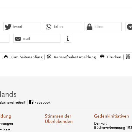
tweet
teilen
teilen
mail
Zum Seitenanfang
Barrierefreiheitsmeldung
Drucken
lands
Barrierefreiheit
Facebook
ldung
Stimmen der
Gedenkinitiativen
Überlebenden
hrungen
Denkort
Bücherverbrennung 19
minare