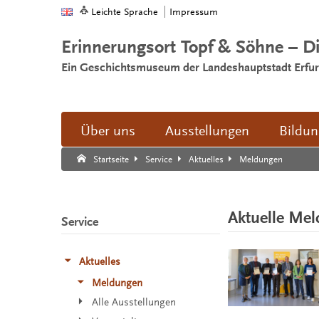
Leichte Sprache
Impressum
Erinnerungsort Topf & Söhne – D
Ein Geschichtsmuseum der Landeshauptstadt Erfur
Über uns
Ausstellungen
Bildu
Suche:
Suche Ende.
Meldungen
Startseite
Service
Aktuelles
Aktuelle Me
Service
Aktuelles
Meldungen
Alle Ausstellungen