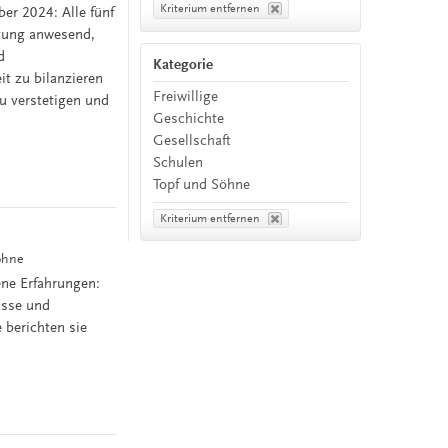
Kriterium entfernen
er 2024: Alle fünf
etung anwesend,
d
Kategorie
t zu bilanzieren
Freiwillige
u verstetigen und
Geschichte
Gesellschaft
Schulen
Topf und Söhne
Kriterium entfernen
Söhne
ene Erfahrungen:
isse und
 berichten sie