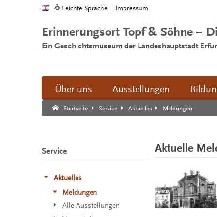
Leichte Sprache
Impressum
Erinnerungsort Topf & Söhne – D
Ein Geschichtsmuseum der Landeshauptstadt Erfur
Über uns
Ausstellungen
Bildu
Suche:
Suche Ende.
Meldungen
Startseite
Service
Aktuelles
Aktuelle Me
Service
Aktuelles
Meldungen
Alle Ausstellungen