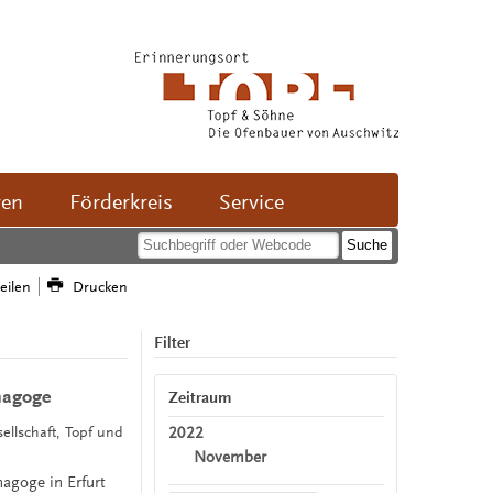
ven
Förderkreis
Service
teilen
Drucken
Filter
nagoge
Zeitraum
2022
ellschaft, Topf und
November
agoge in Erfurt