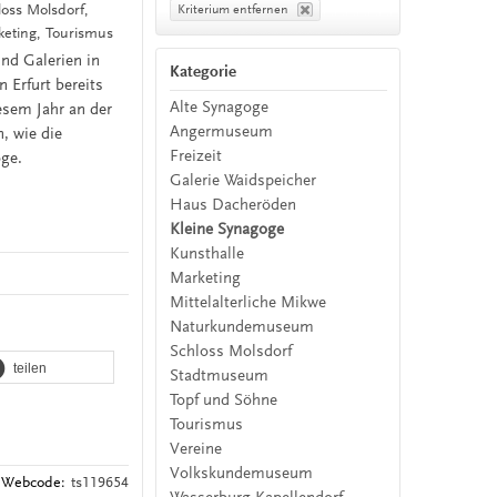
oss Molsdorf,
Kriterium entfernen
ting, Tourismus
nd Galerien in
Kategorie
 Erfurt bereits
Alte Synagoge
esem Jahr an der
Angermuseum
, wie die
Freizeit
oge.
Galerie Waidspeicher
Haus Dacheröden
Kleine Synagoge
Kunsthalle
Marketing
Mittelalterliche Mikwe
Naturkundemuseum
Schloss Molsdorf
teilen
Stadtmuseum
Topf und Söhne
Tourismus
Vereine
Volkskundemuseum
Webcode:
ts119654