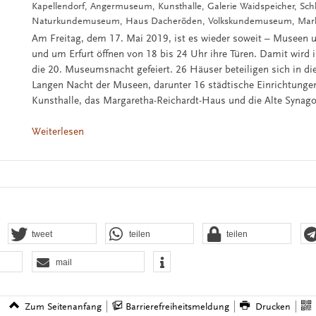
Kapellendorf, Angermuseum, Kunsthalle, Galerie Waidspeicher, Schl
Naturkundemuseum, Haus Dacheröden, Volkskundemuseum, Marke
Am Freitag, dem 17. Mai 2019, ist es wieder soweit – Museen u
und um Erfurt öffnen von 18 bis 24 Uhr ihre Türen. Damit wird in
die 20. Museumsnacht gefeiert. 26 Häuser beteiligen sich in di
Langen Nacht der Museen, darunter 16 städtische Einrichtungen
Kunsthalle, das Margaretha-Reichardt-Haus und die Alte Synag
Weiterlesen
tweet
teilen
teilen
mail
Zum Seitenanfang
Barrierefreiheitsmeldung
Drucken