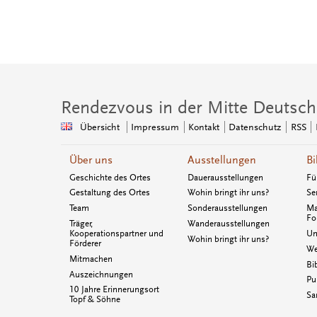
Rendezvous in der Mitte Deutsch
Übersicht
Impressum
Kontakt
Datenschutz
RSS
Über uns
Ausstellungen
Bi
Geschichte des Ortes
Dauerausstellungen
Fü
Gestaltung des Ortes
Wohin bringt ihr uns?
Se
Team
Sonderausstellungen
Ma
Fo
Träger,
Wanderausstellungen
Kooperationspartner und
Un
Wohin bringt ihr uns?
Förderer
We
Mitmachen
Bi
Auszeichnungen
Pu
10 Jahre Erinnerungsort
Sa
Topf & Söhne