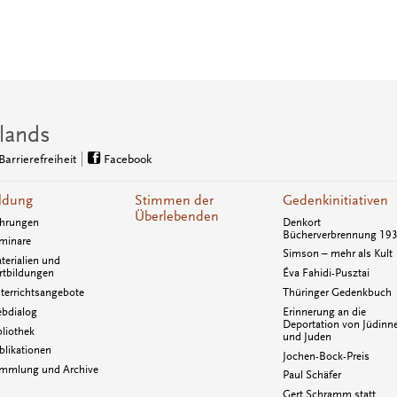
lands
Barrierefreiheit
Facebook
ldung
Stimmen der
Gedenkinitiativen
Überlebenden
hrungen
Denkort
Bücherverbrennung 19
minare
Simson – mehr als Kult
terialien und
rtbildungen
Éva Fahidi-Pusztai
terrichtsangebote
Thüringer Gedenkbuch
bdialog
Erinnerung an die
Deportation von Jüdinn
bliothek
und Juden
blikationen
Jochen-Bock-Preis
mmlung und Archive
Paul Schäfer
Gert Schramm statt