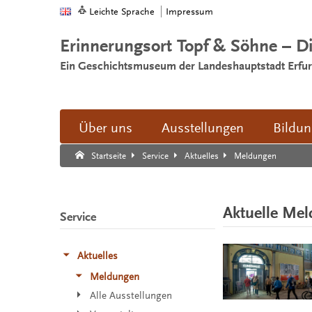
Leichte Sprache
Impressum
Erinnerungsort Topf & Söhne – D
Ein Geschichtsmuseum der Landeshauptstadt Erfur
Über uns
Ausstellungen
Bildu
Suche:
Suche Ende.
Meldungen
Startseite
Service
Aktuelles
Aktuelle Me
Service
Aktuelles
Meldungen
Alle Ausstellungen