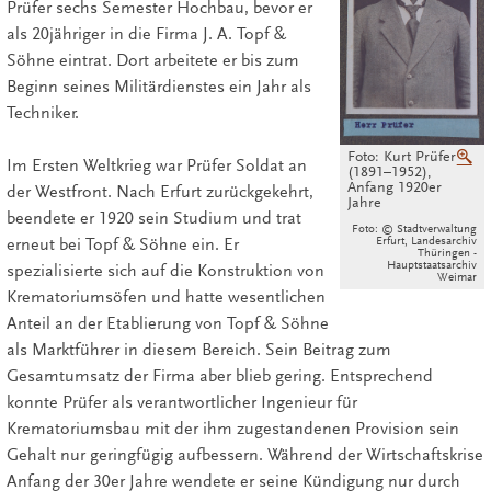
Prüfer sechs Semester Hochbau, bevor er
als 20jähriger in die Firma J. A. Topf &
Söhne eintrat. Dort arbeitete er bis zum
Beginn seines Militärdienstes ein Jahr als
Techniker.
Foto: Kurt Prüfer
V
Im Ersten Weltkrieg war Prüfer Soldat an
(1891–1952),
Anfang 1920er
der Westfront. Nach Erfurt zurückgekehrt,
Jahre
beendete er 1920 sein Studium und trat
Foto: © Stadtverwaltung
Erfurt, Landesarchiv
erneut bei Topf & Söhne ein. Er
Thüringen -
Hauptstaatsarchiv
spezialisierte sich auf die Konstruktion von
Weimar
Krematoriumsöfen und hatte wesentlichen
Anteil an der Etablierung von Topf & Söhne
als Marktführer in diesem Bereich. Sein Beitrag zum
Gesamtumsatz der Firma aber blieb gering. Entsprechend
konnte Prüfer als verantwortlicher Ingenieur für
Krematoriumsbau mit der ihm zugestandenen Provision sein
Gehalt nur geringfügig aufbessern. Während der Wirtschaftskrise
Anfang der 30er Jahre wendete er seine Kündigung nur durch