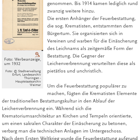
genommen. Bis 1914 kamen lediglich rund
zwanzig weitere hinzu.
Die ersten Anhänger der Feuerbestattung,
die sog. Krematisten, entstammten dem
Bürgertum. Sie organisierten sich in
Vereinen und warben für die Einäscherung
des Leichnams als zeitgemäße Form der
Vergrößern
Bestattung. Die Gegner der
Foto: Werbeanzeige,
Leichenverbrennung verurteilten diese als
um 1932
pietätlos und unchristlich.
Foto: © Stadtverwaltung
Erfurt, Landesarchiv
Thüringen -
Hauptstaatsarchiv
Weimar
Um die Feuerbestattung populärer zu
machen, fügten die Krematisten Elemente
der traditionellen Bestattungskultur in den Ablauf der
Leichenverbrennung ein. Während sich die
Krematoriumsarchitektur an Kirchen und Tempeln orientierte,
um einen sakralen Charakter der Einäscherung zu betonen,
verbarg man die technischen Anlagen im Untergeschoss.
Nach dem Ersten Weltkrieg wurde die Feuerbestattung aufgrund