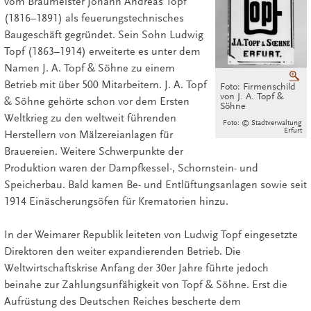
vom Braumeister Johann Andreas Topf
(1816–1891) als feuerungstechnisches
Baugeschäft gegründet. Sein Sohn Ludwig
Topf (1863–1914) erweiterte es unter dem
Namen J. A. Topf & Söhne zu einem
V
Betrieb mit über 500 Mitarbeitern. J. A. Topf
Foto: Firmenschild
von J. A. Topf &
& Söhne gehörte schon vor dem Ersten
Söhne
Weltkrieg zu den weltweit führenden
Foto: © Stadtverwaltung
Erfurt
Herstellern von Mälzereianlagen für
Brauereien. Weitere Schwerpunkte der
Produktion waren der Dampfkessel-, Schornstein- und
Speicherbau. Bald kamen Be- und Entlüftungsanlagen sowie seit
1914 Einäscherungsöfen für Krematorien hinzu.
In der Weimarer Republik leiteten von Ludwig Topf eingesetzte
Direktoren den weiter expandierenden Betrieb. Die
Weltwirtschaftskrise Anfang der 30er Jahre führte jedoch
beinahe zur Zahlungsunfähigkeit von Topf & Söhne. Erst die
Aufrüstung des Deutschen Reiches bescherte dem