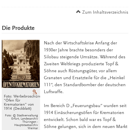
Zum Inhaltsverzeichnis
Die Produkte
Nach der Wirtschaftskrise Anfang der
1930er Jahre brachte besonders der
Silobau steigende Umsätze. Während des
Zweiten Weltkriegs produzierte Topf &
Söhne auch Rüstungsgüter, vor allem
Granaten und Ersatzteile für die „Heinkel
111“, den Standardbomber der deutschen
Luftwaffe.
Vergrößern
Foto: Werbebroschüre
"Öfen für
Krematorien" von
Im Bereich D „Feuerungsbau“ wurden seit
1914 (Deckblatt)
1914 Einäscherungsöfen für Krematorien
Foto: © Stadtverwaltung
Erfurt, Landesarchiv
entwickelt. Schon bald war es Topf &
Thüringen -
Hauptstaatsarchiv
Söhne gelungen, sich in dem neuen Markt
Weimar