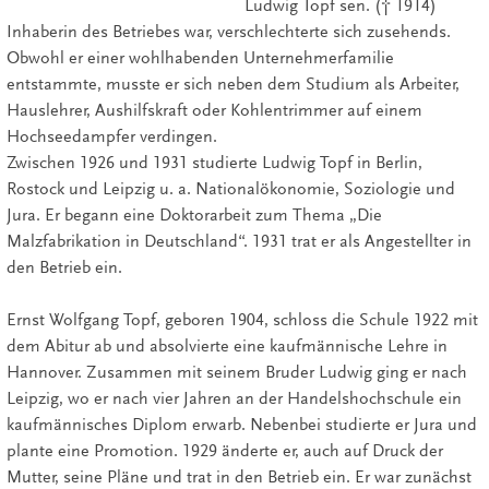
Ludwig Topf sen. († 1914)
Inhaberin des Betriebes war, verschlechterte sich zusehends.
Obwohl er einer wohlhabenden Unternehmerfamilie
entstammte, musste er sich neben dem Studium als Arbeiter,
Hauslehrer, Aushilfskraft oder Kohlentrimmer auf einem
Hochseedampfer verdingen.
Zwischen 1926 und 1931 studierte Ludwig Topf in Berlin,
Rostock und Leipzig u. a. Nationalökonomie, Soziologie und
Jura. Er begann eine Doktorarbeit zum Thema „Die
Malzfabrikation in Deutschland“. 1931 trat er als Angestellter in
den Betrieb ein.
Ernst Wolfgang Topf, geboren 1904, schloss die Schule 1922 mit
dem Abitur ab und absolvierte eine kaufmännische Lehre in
Hannover. Zusammen mit seinem Bruder Ludwig ging er nach
Leipzig, wo er nach vier Jahren an der Handelshochschule ein
kaufmännisches Diplom erwarb. Nebenbei studierte er Jura und
plante eine Promotion. 1929 änderte er, auch auf Druck der
Mutter, seine Pläne und trat in den Betrieb ein. Er war zunächst