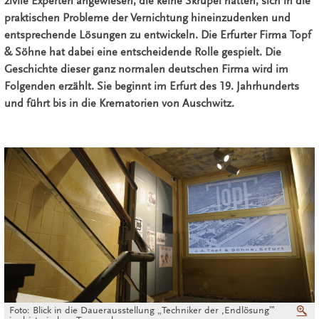
zivile Experten angewiesen, die keine Skrupel hatten, sich in die
praktischen Probleme der Vernichtung hineinzudenken und
entsprechende Lösungen zu entwickeln. Die Erfurter Firma Topf
& Söhne hat dabei eine entscheidende Rolle gespielt. Die
Geschichte dieser ganz normalen deutschen Firma wird im
Folgenden erzählt. Sie beginnt im Erfurt des 19. Jahrhunderts
und führt bis in die Krematorien von Auschwitz.
Foto: Blick in die Dauerausstellung „Techniker der ‚Endlösung‛‟
V