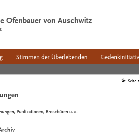
ie Ofenbauer von Auschwitz
t
ng
Stimmen der Überlebenden
Gedenkinitiati
Seite 
hungen
chungen, Publikationen, Broschüren u. a.
Archiv