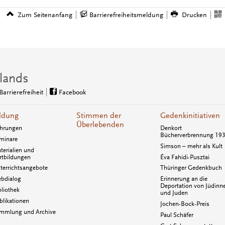
Zum Seitenanfang
Barrierefreiheitsmeldung
Drucken
lands
Barrierefreiheit
Facebook
ldung
Stimmen der
Gedenkinitiativen
Überlebenden
hrungen
Denkort
Bücherverbrennung 19
minare
Simson – mehr als Kult
terialien und
rtbildungen
Éva Fahidi-Pusztai
terrichtsangebote
Thüringer Gedenkbuch
bdialog
Erinnerung an die
Deportation von Jüdinn
bliothek
und Juden
blikationen
Jochen-Bock-Preis
mmlung und Archive
Paul Schäfer