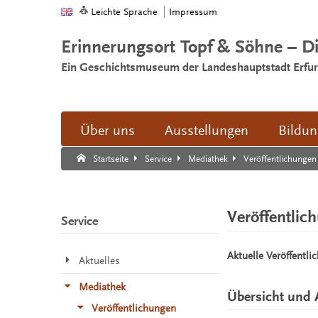
Leichte Sprache
Impressum
Erinnerungsort Topf & Söhne – D
Ein Geschichtsmuseum der Landeshauptstadt Erfur
Über uns
Ausstellungen
Bildu
Suche:
Suche Ende.
Veröffentlichungen
Startseite
Service
Mediathek
Veröffentlic
Service
Aktuelle Veröffentli
Aktuelles
Mediathek
Übersicht und 
Veröffentlichungen