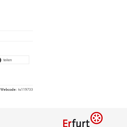
teilen
Webcode:
ts119733