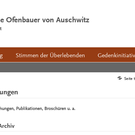
ie Ofenbauer von Auschwitz
t
ng
Stimmen der Überlebenden
Gedenkinitiati
Seite 
hungen
chungen, Publikationen, Broschüren u. a.
Archiv