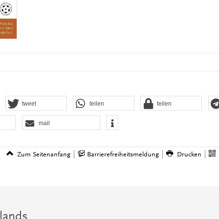
tweet
teilen
teilen
mail
Zum Seitenanfang
Barrierefreiheitsmeldung
Drucken
lands