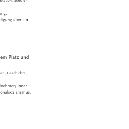
likation, Schulen,
ung,
ndigung über ein
 dem Platz und
len, Geschichte,
ilnehmer/-innen
ionalsozialismus.