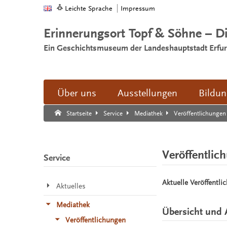
Leichte Sprache
Impressum
Erinnerungsort Topf & Söhne – D
Ein Geschichtsmuseum der Landeshauptstadt Erfur
Über uns
Ausstellungen
Bildu
Suche:
Suche Ende.
Veröffentlichungen
Startseite
Service
Mediathek
Veröffentlic
Service
Aktuelle Veröffentli
Aktuelles
Mediathek
Übersicht und 
Veröffentlichungen