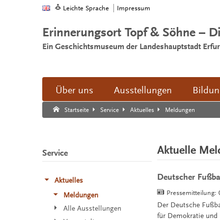
Leichte Sprache
Impressum
Erinnerungsort Topf & Söhne – D
Ein Geschichtsmuseum der Landeshauptstadt Erfur
Über uns
Ausstellungen
Bildu
Suche:
Suche Ende.
Meldungen
Startseite
Service
Aktuelles
Aktuelle Me
Service
Deutscher Fußbal
Aktuelles
Pressemitteilung:
Meldungen
Der Deutsche Fußbal
Alle Ausstellungen
für Demokratie und