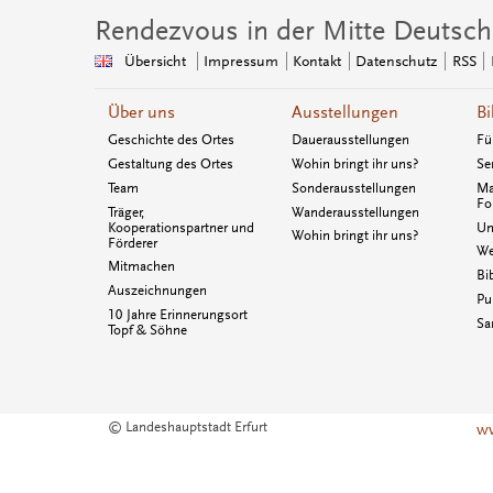
Rendezvous in der Mitte Deutsch
Übersicht
Impressum
Kontakt
Datenschutz
RSS
Über uns
Ausstellungen
Bi
Geschichte des Ortes
Dauerausstellungen
Fü
Gestaltung des Ortes
Wohin bringt ihr uns?
Se
Team
Sonderausstellungen
Ma
Fo
Träger,
Wanderausstellungen
Kooperationspartner und
Un
Wohin bringt ihr uns?
Förderer
We
Mitmachen
Bi
Auszeichnungen
Pu
10 Jahre Erinnerungsort
Sa
Topf & Söhne
© Landeshauptstadt Erfurt
ww