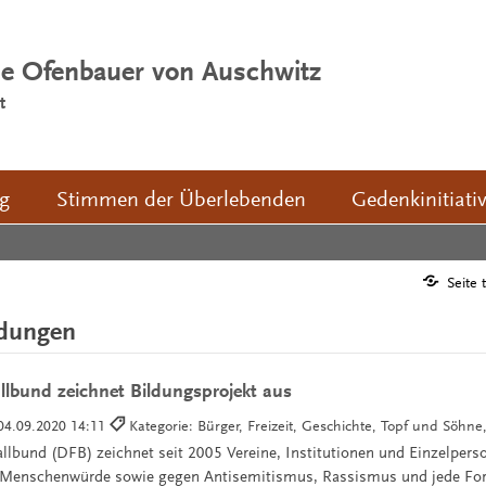
ie Ofenbauer von Auschwitz
t
ng
Stimmen der Überlebenden
Gedenkinitiati
Seite 
ldungen
lbund zeichnet Bildungsprojekt aus
04.09.2020 14:11
Kategorie: Bürger, Freizeit, Geschichte, Topf und Söhne,
lbund (DFB) zeichnet seit 2005 Vereine, Institutionen und Einzelperso
 Menschenwürde sowie gegen Antisemitismus, Rassismus und jede Fo