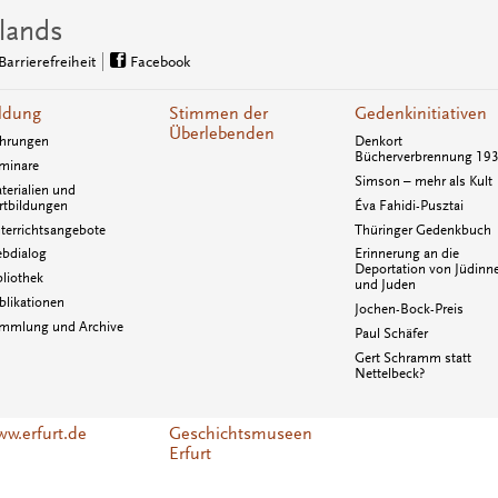
lands
Barrierefreiheit
Facebook
ldung
Stimmen der
Gedenkinitiativen
Überlebenden
hrungen
Denkort
Bücherverbrennung 19
minare
Simson – mehr als Kult
terialien und
rtbildungen
Éva Fahidi-Pusztai
terrichtsangebote
Thüringer Gedenkbuch
bdialog
Erinnerung an die
Deportation von Jüdinn
bliothek
und Juden
blikationen
Jochen-Bock-Preis
mmlung und Archive
Paul Schäfer
Gert Schramm statt
Nettelbeck?
w.erfurt.de
Geschichtsmuseen
Erfurt